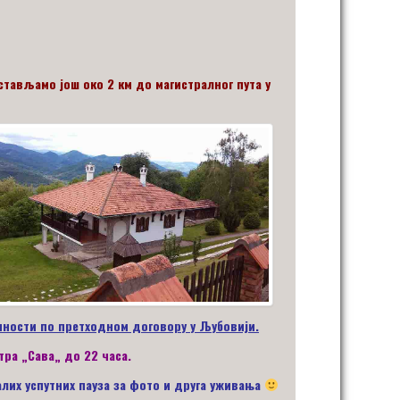
стављамо још око 2 км до магистралног пута у
иности по претходном договору у Љубовији.
нтра
„
Сава
„
до 2
2
час
а.
али
х
успутни
х
пауза за фото и друга уживања