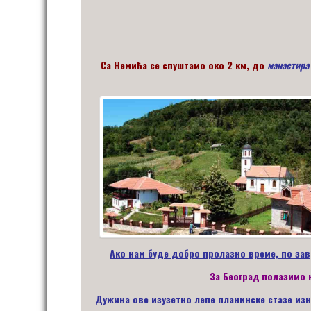
Са Немића се спуштамо око 2 км, до
манастира
Ако нам буде добро пролазно време, по за
За Београд
полазимо н
Дужина ове изузетно лепе планинске стазе из