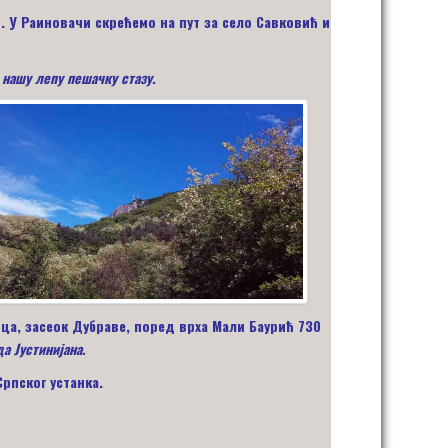
и. У Раиновачи
скрећемо
на пут за село Савковић и
нашу лепу пешачку стазу.
ица, засеок Дубраве, поред врха Мали Баурић 730
а Јустинијана.
рпског устанка.