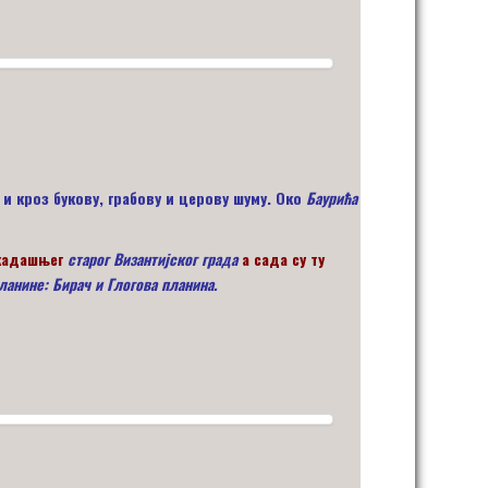
 кроз букову, грабову и церову шуму. Око
Баурића
екадашњег
старог Византијског града
а сада су ту
ланине: Бирач и Глогова планина.