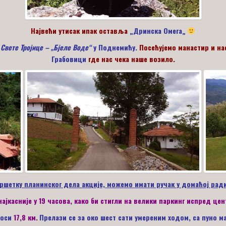
Највећи утисак ипак оставља
„
Дринска Омега
„
 Свете Тројице – „Бјеле Воде“
у Поднемићу.
Посећујемо манастир и на
Грабовици
где нас чека наше возило.
вршетку планинског дела акције, можемо имати ручак у домаћој рад
ајкасније у 19
часова, како би стигли на велики паркинг испред це
носи
17,8
км.
Прелази се за око
шест
сат
и умереним
ход
ом,
са
пуно
м