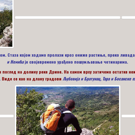
м. Стаза којом ходамо пролази кроз ониже растиње, преко ливада и
и Немића
је својевремено урађено пошумљавање четинарима.
 поглед на долину реке Дрине. На самом врху затичемо остатке н
.
Виде се као на длану градови
Љубовија и Братунац,
Тара и Босанске п