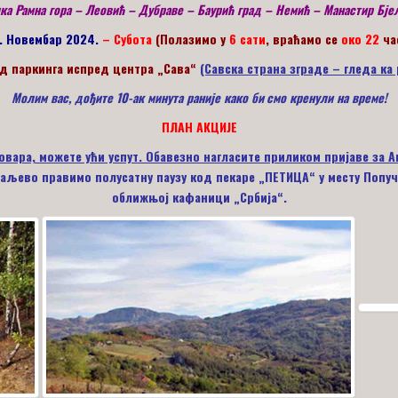
ка Рамна гора – Леовић – Дубраве – Баурић град – Немић – Манастир Бје
. Новембар
2024.
– Субота
(Полазимо у
6 сати
, враћамо се
око 22
ча
д паркинга испред центра „Сава“
(Савска страна зграде – гледа ка
Молим вас, дођите 10-ак минута раније како би
смо кренули на време!
ПЛАН АКЦИЈЕ
овара, можете ући успут. Обавезно нагласите приликом пријаве за А
Ваљево правимо полусатну паузу код пекаре „ПЕТИЦА“ у месту Попучк
оближњој кафаници „Србија“.