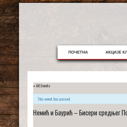
Skip
to
content
ПОЧЕТНА
АКЦИЈЕ К
« All Events
This event has passed.
Немић и Баурић – Бисери средњег 