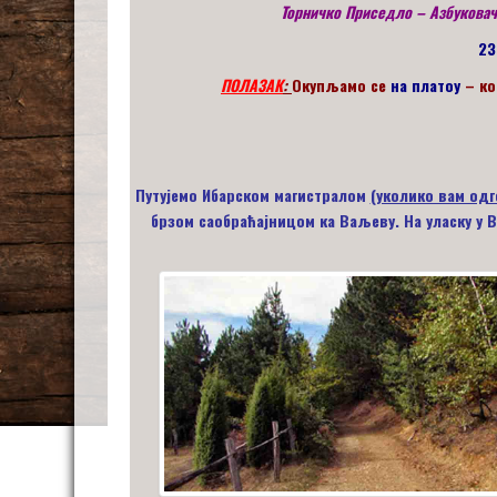
Торничко Приседло – Азбуковач
23
ПОЛАЗАК
:
Окупљамо се
на платоу
– ко
Путујемо Ибарском магистралом
(уколико вам одг
брзом саобраћајницом ка Ваљеву. На уласку у 