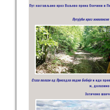
Пут настављамо кроз Ваљево према Осечини и Пец
Путујући кроз живописне
Стаза полази од Приседла подно Бобије
и иде прек
м, долазимо 
Затичемо шанче