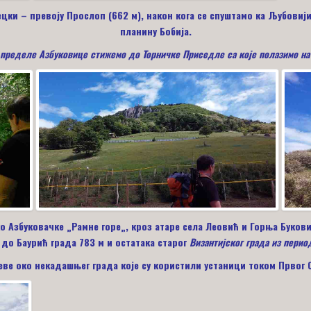
ки – превоју Прослоп (662 м), након кога се спуштамо ка Љубовиј
планин
у
Бобија.
 пределе Азбуковице стижемо до Торничке Приседле са које полазимо на 
о Азбуковачке
„
Рамне горе
„
, кроз атаре села Леовић и Горња Буков
до Баурић града 783 м и остатака старог
Византијског града из период
ве око некадашњег града које су користили устаници током Првог С