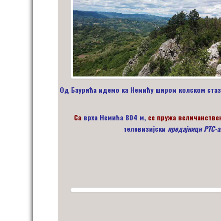
Од Баурића идемо ка Немићу широм колском стазо
Са
врха Немића 804 м,
се пружа величанствен
телевизијски
предајници РТС-а