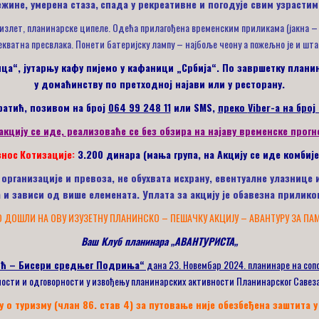
жине, умерена стаза,
спада у рекреативне и погодује свим узрастим
злет, планинарске ципеле. Одећа прилагођена временским приликама (јакна – ве
кватна пресвлака. Понети батеријску лампу – најбоље чеону а пожељно је и шт
ица“, јутарњу кафу пијемо у кафаници „Србија“. По завршетку план
у домаћинству по претходној најави или у ресторану.
ратић
, позивом на број
064 99 248 11
или
SMS,
преко
Viber-a
на број
акцију се иде, реализоваће се без обзира на најаву временске прогн
з
н
ос
Котиза
ције:
3.200
динара (мања група, на Акцију се иде комбије
е организације и превоза, не обухвата исхрану, евентуалне улазниц
 и зависи од више елемената. Уплата за акцију је обавезна прилико
 ДОШЛИ НА ОВУ ИЗУЗЕТНУ ПЛАНИНСКО – ПЕШАЧКУ АКЦИЈУ – АВАНТУРУ ЗА ПА
Ваш Клуб планинара
„
АВАНТУРИСТА
„
ић – Бисери средњег Подриња“
дана 23. Новембар 2024. планинаре на соп
ости и одговорности у извођењу планинарских активности Планинарског Савеза
о туризму (члан 86. став 4) за путовање није обезбеђена заштита у