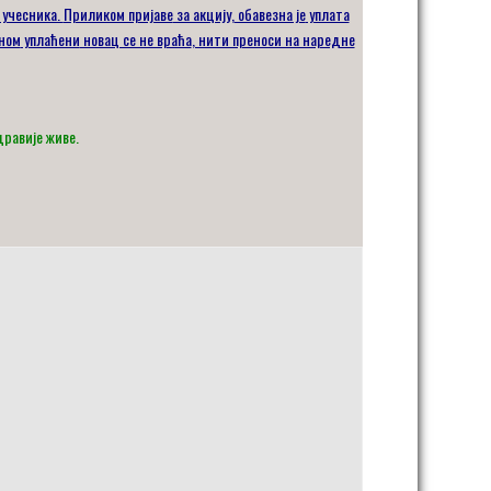
 учесника.
Приликом пријаве
за акцију,
обавезна је
уплата
ном
уплаћени
новац се не враћа
, нити преноси на наредне
дравије живе.