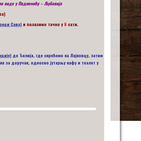
ле воде у Поднемићу – Љубовија
са)
 реци Сава)
и полазимо тачно у
6
сати.
кцију)
до Ћелија, где скрећемо ка Лајковцу, затим
е за доручак, односно јутарњу кафу и тоалет у