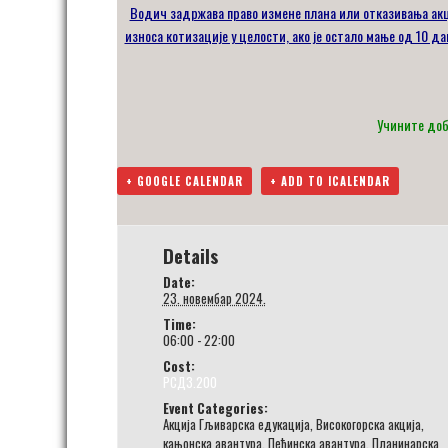
Водич задржава право измене плана или отказивања акц
износа котизације у целости, ако је остало мање од 10 д
Учините добр
+ GOOGLE CALENDAR
+ ADD TO ICALENDAR
Details
Date:
23. новембар 2024.
Time:
06:00 - 22:00
Cost:
РСД3.200
Event Categories:
Акција Гљиварска едукација
,
Високогорска акција
,
кањонска авантура
,
Пећинска авантура
,
Планинарска