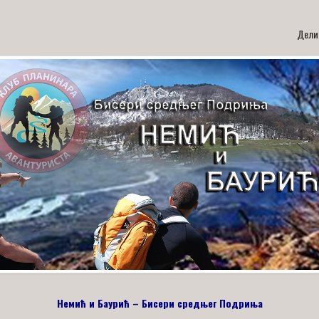
Дели
Немић и Баурић – Бисери средњег Подриња