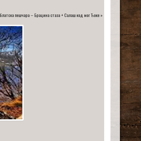
блатска пешчара – Брацина стаза + Салаш код мог Ђоке
»