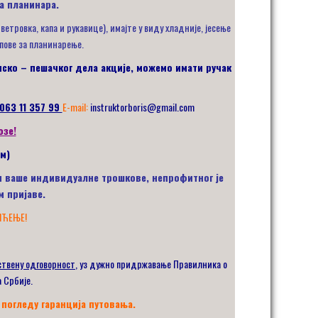
а планинара.
тровка, капа и рукавице), имајте у виду хладније, јесење
апове за планинарење.
инско – пешачког дела акције, можемо имати ручак
 063 11 357 99
E-mail:
instruktorboris@gmail.com
озе!
м)
е и ваше индивидуалне трошкове, непрофитног је
м пријаве.
МЋЕЊЕ!
ствену одговорност
, уз дужно придржавање Правилника о
 Србије.
 погледу гаранција путовања.