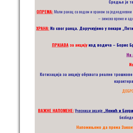
Средње је те
ОПРЕМА:
Мали ранац са водом и храном за једнодневни и
– зимско време и аде
ХРАНА:
Из свог ранца. Доручкујемо у пекари „Пет
ПРИЈАВ
А
за акцију
код водича – Борис Б
На 
И
Котиза
циј
а за акцију обухвата реалне трошков
карактера
ДОБРО
ВАЖНЕ НАПОМЕНЕ:
Учесници акције
„Немић и Баур
безбедн
Напомињемо да према Закону 