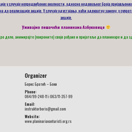
ије у случају непредвиђених околности
, односно недовољног броја пријављених
ана до реализације акције
. У случају одустајања, наћи
адекватну
замену
,
у супрот
акције
.
Уживајмо пешачећи пл
анинама
Азбуко
вице
о дело, анимирајте (покрените) своје рођаке и пријатеље да планинаре и да з
Organizer
Борис Братић – Боки
Phone:
064/99-248-11 i 063/11-357-99
Email:
instruktorboris@gmail.com
Website:
www.planinariavanturisti.org.rs