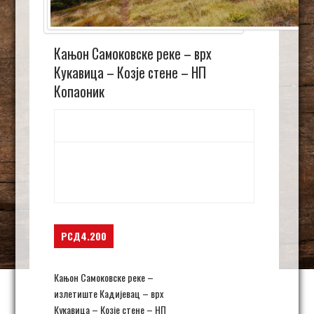
Кањон Самоковске реке – врх
Кукавица – Козје стене – НП
Копаоник
9. август 06:00
-
23:30
Kanjon Samokovske reke,
NP Kopaonik
Jošanička banja
,
Serbia
+ Google Map
РСД4.200
Кањон Самоковске реке –
излетиште Кадијевац – врх
Кукавица – Козје стене – НП