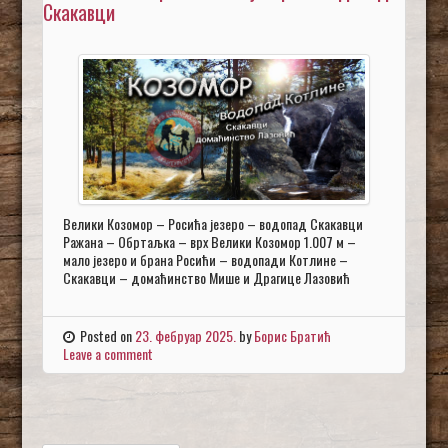
Скакавци
Велики Козомор – Росића језеро – водопад Скакавци
Ражана – Обртаљка – врх Велики Козомор 1.007 м –
мало језеро и брана Росићи – водопади Котлине –
Скакавци – домаћинство Мише и Драгице Лазовић
Posted on
23. фебруар 2025.
by
Борис Братић
Leave a comment