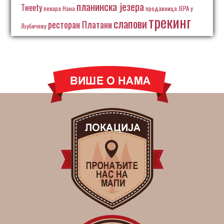
планинска језера
Tweety
пекара Нана
продавница ЈЕРА у
трекинг
слапови
ресторан Платани
Љубичеву