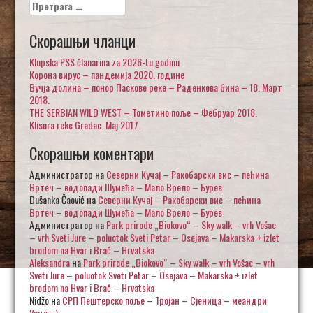
Претрага
за:
Скорашњи чланци
Klupska PSS članarina za 2026-tu godinu
Корона вирус – пандемија 2020. године
Вучја долина – понор Паскове реке – Раденкова бина – 18. Март
2018.
THE SERBIAN WILD WEST – Тометино поље – Фебруар 2018.
Klisura reke Gradac. Maj 2017.
Скорашњи коментари
Администратор
на
Северни Кучај – Ракобарски вис – пећина
Вртеч – водопади Шумећа – Мало Врело – Бурев
Dušanka Čaović
на
Северни Кучај – Ракобарски вис – пећина
Вртеч – водопади Шумећа – Мало Врело – Бурев
Администратор
на
Park prirode „Biokovo“ – Sky walk – vrh Vošac
– vrh Sveti Jure – poluotok Sveti Petar – Osejava – Makarska + izlet
brodom na Hvar i Brač – Hrvatska
Aleksandra
на
Park prirode „Biokovo“ – Sky walk – vrh Vošac – vrh
Sveti Jure – poluotok Sveti Petar – Osejava – Makarska + izlet
brodom na Hvar i Brač – Hrvatska
Nidžo
на
СРП Пештерско поље – Тројан – Сјеница – меандри
Увца :-)