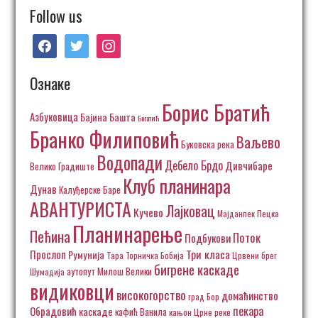
Follow us
facebook
twitter
instagram
Ознаке
Борис Братић
Азбуковица
Бајина Башта
Богатић
Бранко Филиповић
Ваљево
Буковска река
Водопади
Дебело Брдо
Дивчибаре
Велико Градиште
Клуб планинара
Дунав
Калуђерске Баре
АВАНТУРИСТА
Лајковац
Кучево
Пецка
Мајданпек
Планинарење
Пећина
Поток
Подбукови
Три класа
Прослоп
Румунија
Тара
Торничка Бобија
Црвени брег
бигрене каскаде
аутопут Милош Велики
Шумадија
видиковци
високогорство
домаћинство
град Бор
пекара
Обрадовић
каскаде
кафић Ванила
кањон Црне реке