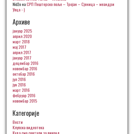
Nidžo
на
СРП Пештерско поље – Тројан – Сјеница – меандри
Увца :-)
Архиве
јануар 2025
април 2020
март 2018
мај 2017
април 2017
јануар 2017
децембар 2016
новембар 2016
октобар 2016
јул 2016
јун 2016
март 2016
фебруар 2016
новембар 2015
Категорије
Вести
Клупска видеотека
Куда смо скитали за викенд