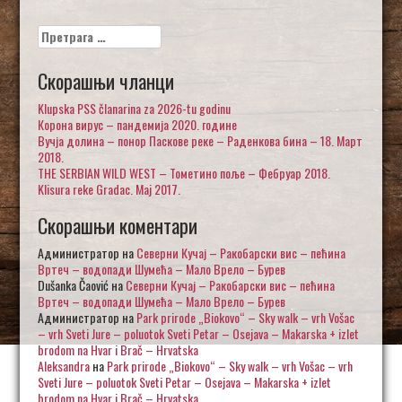
Претрага
за:
Скорашњи чланци
Klupska PSS članarina za 2026-tu godinu
Корона вирус – пандемија 2020. године
Вучја долина – понор Паскове реке – Раденкова бина – 18. Март
2018.
THE SERBIAN WILD WEST – Тометино поље – Фебруар 2018.
Klisura reke Gradac. Maj 2017.
Скорашњи коментари
Администратор
на
Северни Кучај – Ракобарски вис – пећина
Вртеч – водопади Шумећа – Мало Врело – Бурев
Dušanka Čaović
на
Северни Кучај – Ракобарски вис – пећина
Вртеч – водопади Шумећа – Мало Врело – Бурев
Администратор
на
Park prirode „Biokovo“ – Sky walk – vrh Vošac
– vrh Sveti Jure – poluotok Sveti Petar – Osejava – Makarska + izlet
brodom na Hvar i Brač – Hrvatska
Aleksandra
на
Park prirode „Biokovo“ – Sky walk – vrh Vošac – vrh
Sveti Jure – poluotok Sveti Petar – Osejava – Makarska + izlet
brodom na Hvar i Brač – Hrvatska