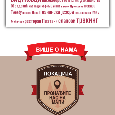
град Бор
пекара
Обрадовић
каскаде
кафић Ванила
кањон Црне реке
планинска језера
Tweety
пекара Нана
продавница ЈЕРА у
трекинг
слапови
ресторан Платани
Љубичеву