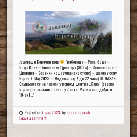
Јешевац и Борачки крш
Грабовица – Рапај брдо –
брдо Клик – Јешевачки Црни врх (902м) – Зелене баре –
Црквина – Борачки крш (вулканске стене) – црква у селу
Борач 7. Мај 2023. – Недеља (од 7 до 22 часа) ПОЛАЗАК:
Окупљамо се на паркингу испред центра „Сава“ (савска
страна) и полазимо тачно у 7 сати. Молим вас, дођите
10-ак […]
Posted on
7. мај 2023.
by
Борис Братић
Leave a comment