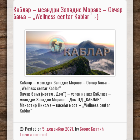
Каблар – меандри Западне Мораве – Овчар
бања – „Wellness centar Kablar“ :-)
Каблар – меандри Западне Мораве – Овчар бања –
„Wellness centar Kablar“
Овчар бања (мотел „Дом“) – успон на врх Каблара –
меандри Западне Мораве – Дом ПД „КАБЛАР“ –
Манастир Никоље – висећи мост – „Wellness centar
Kablar“
Posted on
5. децембар 2021.
by
Борис Братић
Leave a comment