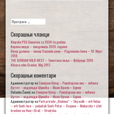
Претрага
за:
Скорашњи чланци
Klupska PSS članarina za 2026-tu godinu
Корона вирус – пандемија 2020. године
Вучја долина – понор Паскове реке – Раденкова бина – 18. Март
2018.
THE SERBIAN WILD WEST – Тометино поље – Фебруар 2018.
Klisura reke Gradac. Maj 2017.
Скорашњи коментари
Администратор
на
Северни Кучај – Ракобарски вис – пећина
Вртеч – водопади Шумећа – Мало Врело – Бурев
Dušanka Čaović
на
Северни Кучај – Ракобарски вис – пећина
Вртеч – водопади Шумећа – Мало Врело – Бурев
Администратор
на
Park prirode „Biokovo“ – Sky walk – vrh Vošac
– vrh Sveti Jure – poluotok Sveti Petar – Osejava – Makarska + izlet
brodom na Hvar i Brač – Hrvatska