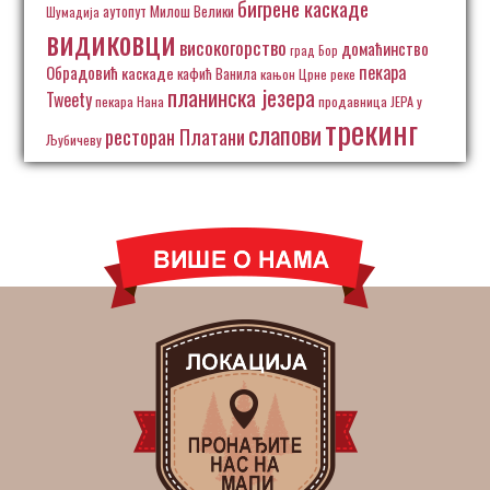
бигрене каскаде
аутопут Милош Велики
Шумадија
видиковци
високогорство
домаћинство
град Бор
пекара
Обрадовић
каскаде
кафић Ванила
кањон Црне реке
планинска језера
Tweety
пекара Нана
продавница ЈЕРА у
трекинг
слапови
ресторан Платани
Љубичеву