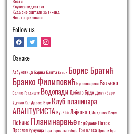
Вести
Клупска видеотека
Куда смо скитали за викенд
Некатегоризовано
Follow us
facebook
twitter
instagram
Ознаке
Борис Братић
Азбуковица
Бајина Башта
Богатић
Бранко Филиповић
Ваљево
Буковска река
Водопади
Дебело Брдо
Дивчибаре
Велико Градиште
Клуб планинара
Дунав
Калуђерске Баре
АВАНТУРИСТА
Лајковац
Кучево
Пецка
Мајданпек
Планинарење
Пећина
Поток
Подбукови
Три класа
Прослоп
Румунија
Тара
Торничка Бобија
Црвени брег