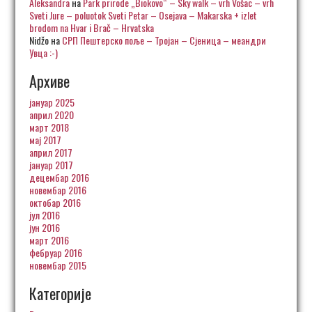
Aleksandra
на
Park prirode „Biokovo“ – Sky walk – vrh Vošac – vrh
Sveti Jure – poluotok Sveti Petar – Osejava – Makarska + izlet
brodom na Hvar i Brač – Hrvatska
Nidžo
на
СРП Пештерско поље – Тројан – Сјеница – меандри
Увца :-)
Архиве
јануар 2025
април 2020
март 2018
мај 2017
април 2017
јануар 2017
децембар 2016
новембар 2016
октобар 2016
јул 2016
јун 2016
март 2016
фебруар 2016
новембар 2015
Категорије