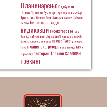
Планинарење
Подбукови
Поток
Прослоп
Румунија
Тара
Торничка Бобија
Три класа
аутопут Милош
Црвени брег
Шумадија
бигрене каскаде
Велики
видиковци
високогорство
град
домаћинство Обрадовић
каскаде
кафић
Бор
пекара Tweety
Ванила
кањон Црне реке
пекара
планинска језера
Нана
продавница ЈЕРА у
слапови
ресторан Платани
Љубичеву
трекинг