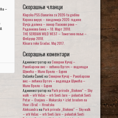
Скорашњи чланци
ећа –
Klupska PSS članarina za 2026-tu godinu
Корона вирус – пандемија 2020. године
о
Вучја долина – понор Паскове реке –
ад
Раденкова бина – 18. Март 2018.
THE SERBIAN WILD WEST – Тометино поље –
Фебруар 2018.
Klisura reke Gradac. Maj 2017.
Скорашњи коментари
Администратор
на
Северни Кучај –
Ракобарски вис – пећина Вртеч – водопади
Шумећа – Мало Врело – Бурев
Dušanka Čaović
на
Северни Кучај – Ракобарски
вис – пећина Вртеч – водопади Шумећа –
Мало Врело – Бурев
Администратор
на
Park prirode „Biokovo“ – Sky
walk – vrh Vošac – vrh Sveti Jure – poluotok Sveti
Petar – Osejava – Makarska + izlet brodom na
Hvar i Brač – Hrvatska
Aleksandra
на
Park prirode „Biokovo“ – Sky walk
– vrh Vošac – vrh Sveti Jure – poluotok Sveti