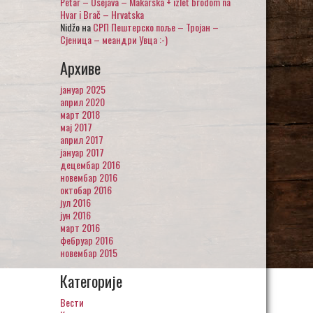
Petar – Osejava – Makarska + izlet brodom na
Hvar i Brač – Hrvatska
Nidžo
на
СРП Пештерско поље – Тројан –
Сјеница – меандри Увца :-)
Архиве
јануар 2025
април 2020
март 2018
мај 2017
април 2017
јануар 2017
децембар 2016
новембар 2016
октобар 2016
јул 2016
јун 2016
март 2016
фебруар 2016
новембар 2015
Категорије
Вести