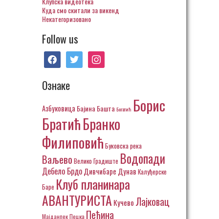
Клупска видеотека
Куда смо скитали за викенд
Некатегоризовано
Follow us
facebook
twitter
instagram
Ознаке
Борис
Азбуковица
Бајина Башта
Богатић
Братић
Бранко
Филиповић
Буковска река
Водопади
Ваљево
Велико Градиште
Дебело Брдо
Дивчибаре
Дунав
Калуђерске
Клуб планинара
Баре
АВАНТУРИСТА
Лајковац
Кучево
Пећина
Пецка
Мајданпек