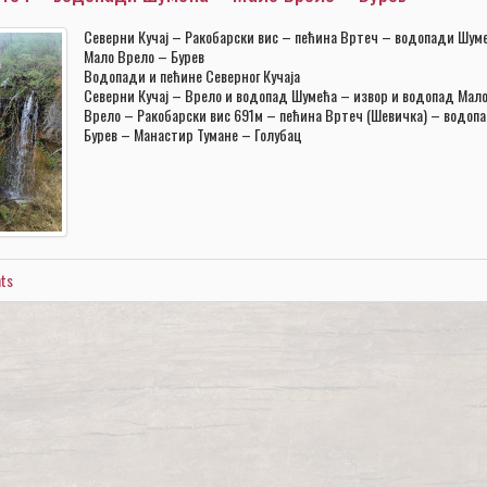
Северни Кучај – Ракобарски вис – пећина Вртеч – водопади Шум
Мало Врело – Бурев
Водопади и пећине Северног Кучаја
Северни Кучај – Врело и водопад Шумећа – извор и водопад Мал
Врело – Ракобарски вис 691м – пећина Вртеч (Шевичка) – водоп
Бурев – Манастир Тумане – Голубац
ts