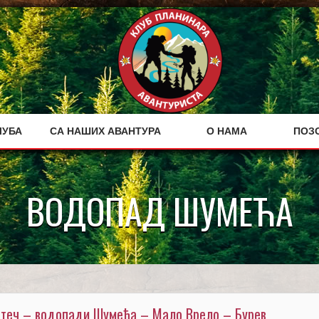
ЛУБА
СА НАШИХ АВАНТУРА
О НАМА
ПОЗ
ВОДОПАД ШУМЕЋА
Вртеч – водопади Шумећа – Мало Врело – Бурев