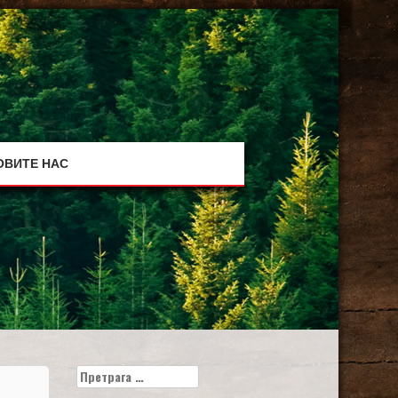
ОВИТЕ НАС
Претрага
за: