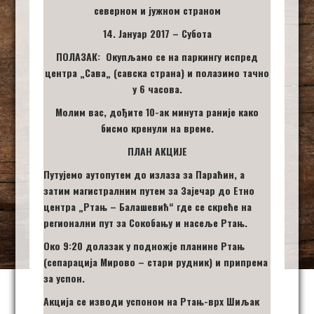
северном и јужном страном
14. Јануар 2017 – Субота
ПОЛАЗАК: Окупљамо се на паркингу испред
центра „Сава
„
(савска страна) и полазимо
тачно
у 6 часова.
Молим вас, дођите 10-ак минута раније како
бисмо кренули на време.
ПЛАН АКЦИЈЕ
Путујемо аутопутем до излаза за Параћин, а
затим магистралним путем за Зајечар до Етно
центра „Ртањ – Балашевић“ где се скреће на
регионални пут за Сокобању и насеље Ртањ.
Око 9:20 долазак у подножје планине Ртањ
(сепарација Мирово – стари рудник) и припрема
за успон.
Акција се изводи успоном на Ртањ-врх Шиљак