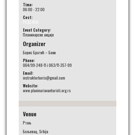
Time:
06:00 - 22:00
Cost:
РСД1.450
Event Category:
Планинарске акције
Organizer
Борис Братић – Боки
Phone:
064/99-248-11 i 063/11-357-99
Email:
instruktorboris@gmail.com
Website:
www.planinariavanturisti.org.rs
Venue
Ртањ
Бољевац
,
Srbija