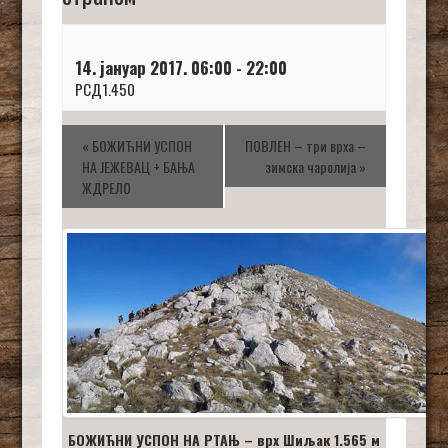
14. јануар 2017. 06:00
-
22:00
РСД1.450
«
БОЖИЋНИ УСПОН
ПОВЛЕН – три врха –
НА ЈЕЖЕВАЦ + БАЊА
зимска чаролија
»
ЖДРЕЛО
БОЖИЋНИ УСПОН НА РТАЊ – врх Шиљак 1.565 м