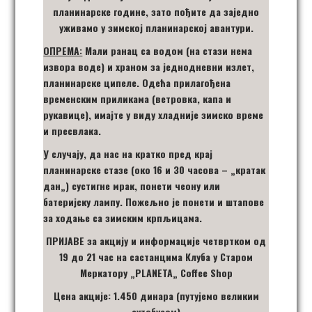
планинарске године, зато пођите да заједно
уживамо у зимској планинарској авантури.
ОПРЕМА:
Мали ранац са водом
(на стази нема
извора воде)
и храном за једнодневни излет,
планинарске ципеле. Одећа прилагођена
временским приликама (ветровка, капа и
рукавице), имајте у виду хладније зимско време
и пресвлака.
У случају, да нас на кратко пред крај
планинарске стазе (око 16 и 30 часова –
„
кратак
дан
„
) сустигне мрак, понети чеону или
батеријску лампу. Пожељно је понети и штапове
за ходање са зимским крпљицама.
ПРИЈАВЕ за акцију
и информације четвртком од
19 до 21 час на састанцима Клуба у Старом
Меркатору
„
PLANETA
„
Coffee Shop
Цена акције: 1.450 динара
(путујемо великим
аутобусом)