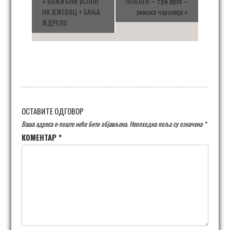
«
БОЖИЋНИ УСПОН
ПОВЛЕН – три врха –
НА ЈЕЖЕВАЦ + БАЊА
зимска чаролија
»
ЖДРЕЛО
ОСТАВИТЕ ОДГОВОР
Ваша адреса е-поште неће бити објављена.
Неопходна поља су означена
*
КОМЕНТАР
*