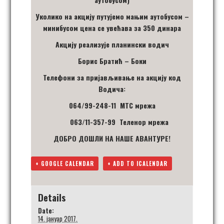
Уколико на акцију путујемо мањим аутобусом –
минибусом цена се увећава за 350 динара
Акцију реализује планински водич
Борис Братић – Боки
Телефони за пријављивање на акцију код
Водича:
064/99-248-11 МТС мрежа
063/11-357-99 Теленор мрежа
ДОБРО ДОШЛИ НА НАШЕ АВАНТУРЕ!
+ GOOGLE CALENDAR
+ ADD TO ICALENDAR
Details
Date:
14. јануар 2017.