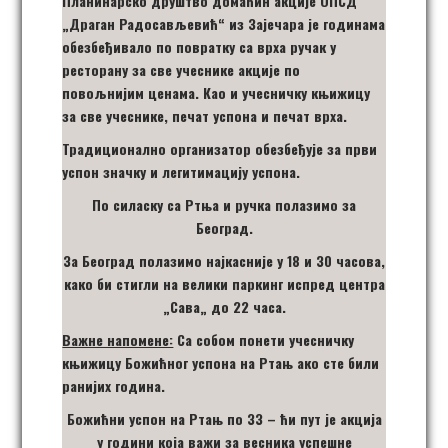
Планинарско друштво домаћин акције ОПСД
„Драган Радосављевић“ из Зајечара је годинама
обезбеђивало по повратку са врха ручак у
ресторану за све учеснике акције по
повољнијим ценама. Као и учесничку књижицу
за све учеснике, печат успона и печат врха.
Традиционално организатор обезбеђује за први
успон значку и легитимацију успона.
По силаску са Ртња и ручка полазимо за
Београд.
За Београд полазимо најкасније у 18 и 30 часова,
како би стигли на велики паркинг испред центра
„
Сава
„
до 22 часа.
Важне напомене:
Са собом понети учесничку
књижицу Божићног успона на Ртањ ако сте били
ранијих година.
Божићни успон на Ртањ по 33 – ћи пут је акција
у години која важи за весника успешне