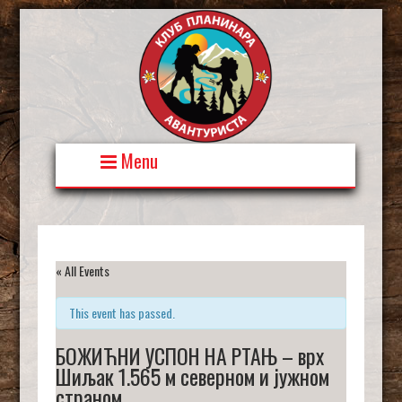
Skip
to
content
Menu
« All Events
This event has passed.
БОЖИЋНИ УСПОН НА РТАЊ – врх
Шиљак 1.565 м северном и јужном
страном