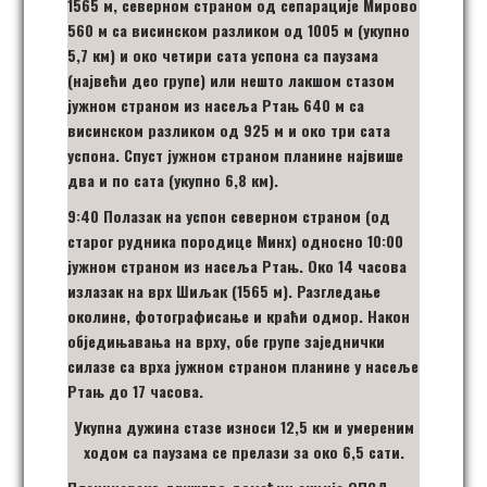
1565 м, северном страном од сепарације Мирово
560 м са висинском разликом од 1005 м (укупно
5,7 км) и око четири сата успона са паузама
(највећи део групе) или нешто лакшом стазом
јужном страном из насеља Ртањ 640 м са
висинском разликом од 925 м и око три сата
успона. Спуст јужном страном планине највише
два и по сата (укупно 6,8 км).
9:40 Полазак на успон северном страном (од
старог рудника породице Минх) односно 10:00
јужном страном из насеља Ртањ. Око 14 часова
излазак на врх Шиљак (1565 м). Разгледање
околине, фотографисање и краћи одмор. Након
обједињавања на врху, обе групе заједнички
силазе са врха јужном страном планине у насеље
Ртањ до 17 часова.
Укупна дужина стазе износи 12,5 км и умереним
ходом са паузама се прелази за око 6,5 сати.