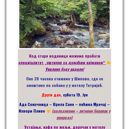
Код старе воденице можемо пробати
специјалитет „уштипке са домаћим кајмаком“
Уколико буду радили!
Око 20 часова стижемо у Шипово, где се
смештамо по собама у у мотелу Тетријеб.
Други дан,
субота
19
.
Јун
Ада Сокочница – Врела Сане – пећина Мрачај –
Извори Пливе
(целодневни – активни боравак у
природи)
Устајање, кафа по жељи, доручак
у мотелу