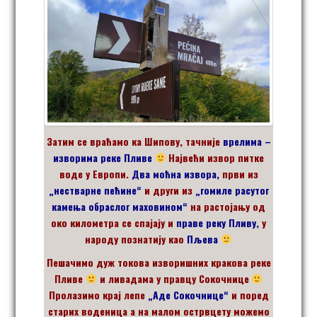
Затим се враћамо ка Шипову, тачније
врелима –
изворима реке Пливе
Н
ајвећи извор питке
воде у Европи.
Два моћна извора,
први из
„нестварне пећине“
и други из
„гомиле расутог
камења обраслог маховином“
на растојању од
око километра се спајају и
праве реку Пливу,
у
народу познатију као
Пљева
Пешачимо дуж токова изворишних кракова реке
Пливе
и ливадама у правцу Сокочнице
Пролазимо крај лепе
„Аде Сокочнице“
и поред
старих воденица а на малом острвцету можемо