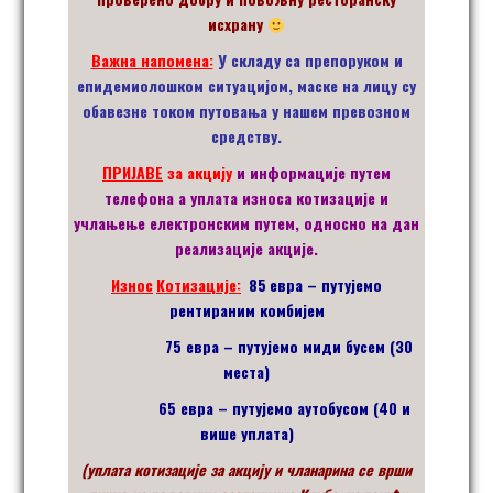
исхрану
Важна напомена:
У складу са препоруком и
епидемиолошком ситуацијом, маске на лицу су
обавезне током путовања у нашем превозном
средству.
ПРИЈАВЕ
за акцију
и информације путем
телефона а уплата износа котизације и
учлањење електронским путем, односно на дан
реализације акције.
Из
н
ос
Котиза
ције:
85
евра – путујемо
рентираним комбијем
75 евра – путујемо миди бусем (30
места)
65 евра – путујемо аутобусом (40 и
више уплата)
(уплата котизације за акцију и чланарина се врши