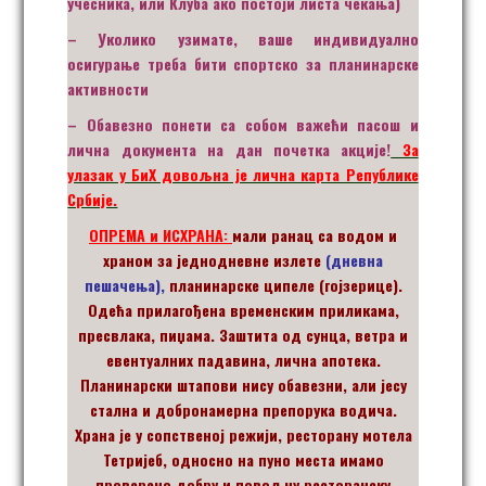
учесника, или Клуба ако постоји листа чекања)
– Уколико узимате, ваше индивидуално
осигурање треба бити спортско за планинарске
активности
– Обавезно понети са собом важећи пасош и
лична документа на дан почетка акције!
За
улазак у БиХ довољна је лична карта Републике
Србије.
ОПРЕМА и ИСХРАНА:
мали ранац са водом и
храном за једнодневне излете
(дневна
пешачења),
планинарске ципеле (гојзерице).
Одећа прилагођена временским приликама,
пресвлака, пиџама. Заштита од сунца, ветра и
евентуалних падавина, лична апотека.
Планинарски штапови нису обавезни, али јесу
стална и добронамерна препорука водича.
Храна је у сопственој режији, ресторану мотела
Тетријеб, односно на пуно места имамо
проверено добру и повољну ресторанску