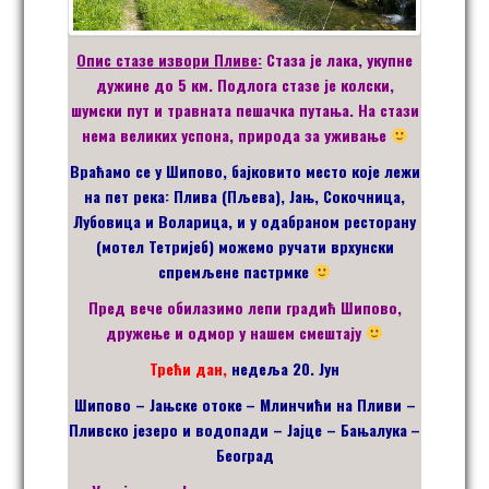
Опис стазе извори Пливе:
Стаза је лака, укупне
дужине до 5 км. Подлога стазе је колски,
шумски пут и травната пешачка путања. На стази
нема великих успона, природа за уживање
Враћамо се у Шипово, бајковито место које лежи
на пет река: Плива (Пљева), Јањ, Сокочница,
Лубовица и Воларица, и у одабраном ресторану
(мотел Тетријеб) можемо ручати врхунски
спремљене пастрмке
Пред вече обилазимо лепи градић Шипово,
дружење и одмор у нашем смештају
Трећи дан,
недеља
20
.
Јун
Шипово –
Јањске отоке
–
Млинчићи на Пливи –
Пливско језеро и водопади – Јајце – Бањалука
–
Београд