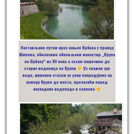
Настављамо путем кроз кањон Врбаса у правцу
Шипова
, обилазимо
обновљени
манастир „Крупа
на Врбасу“ из XII века а затим пешачимо до
старих воденица на Крупи
Уз снажан хук
воде, шумском стазом уз реку напредујемо ка
извору
Крупе до моста
, пролазећи поред
каскадних водопада и слапова