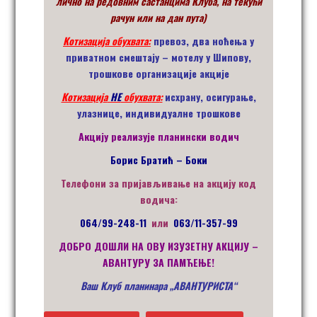
лично на редовним састанцима Клуба, на текући
рачун или на дан пута)
Котизациј
а
обухва
та
:
превоз
,
два ноћења у
приватном смештају – мотелу
у
Шипов
у,
трошкове организације акције
Котизациј
а
НЕ
обухва
та
:
исхрану,
осигурање
,
улазнице, индивидуалне трошкове
Акцију реализује планински водич
Борис Братић – Боки
Телефони за пријављивање на акцију код
водича:
064/99-248-11
или
063/11-357-99
ДОБРО ДОШЛИ НА ОВУ ИЗУЗЕТНУ АКЦИЈУ –
АВАНТУРУ ЗА ПАМЋЕЊЕ!
Ваш Клуб планинара „АВАНТУРИСТА“