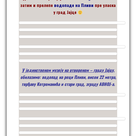
затим и прелепе
водопаде на Пливи
пре уласка
у град Јајце
У јединственом музеју на отвореном – граду Јајцу,
обилазимо: водопад на реци Пливи, висок 22 метра,
тврђаву Котроманића и стари град, зграду АВНОЈ-а.