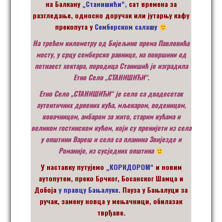
на Балкану
„Станишићи“,
сат времена за
разгледање, односно доручак или јутарњу кафу
прекопута у
Семберском салашу
На трећем километру од Бијељине према Павловића
мосту, у срцу семберске равнице, на површини од
петнаест хектара, породица Станишић је изградила
Етно Село „СТАНИШИЋИ“.
Етно Село „СТАНИШИЋИ“ је село са двадесетак
аутентичних дрвених кућа, мљекаром, воденицом,
ковачницом, амбаром за жито, старим кућама и
великом гостинском кућом, који су пренијети из села
у општини Вареш и села са планина Звијезде и
Романије, из сусједних општина
У наставку путујемо
„КОРИДОРОМ“
и новим
аутопутем, преко Брчког, Босанског Шамца и
Добоја
у правцу Бањалуке
.
Пауза у Бањалуци за
ручак, замену новца у мењачници, обилазак
тврђаве.