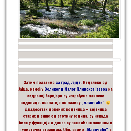
Затим полазимо
за
град Јајце.
Недалеко од
Јајца, између
Великог и Малог Пливског језера
на
седреној баријери су изграђене пливске
воденице, познатије по називу
„млинчићи“
Двадесетак дрвених воденица – сојеница
старих и више од стотину година, су некада
биле у функцији а данас су заштићене законом и
туристичка атракција.
Обилазимо
„Млинчиће“
а