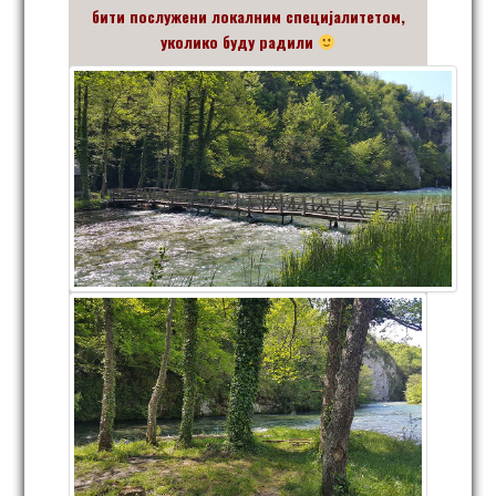
бити послужени локалним специјалитетом,
уколико буду радили