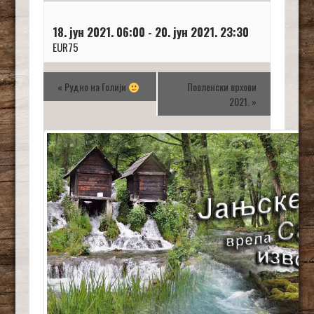
18. јун 2021. 06:00
-
20. јун 2021. 23:30
EUR75
«
Рудно на Голији
Повленски врхови
2021.
»