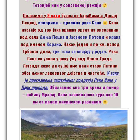
Тетријеб
или у сопственој режији
Полазимо у
8 сати
бусом ка Бараћима и Доњој
Пецкој,
изворима
– врелима реке Сане
Сана
настаје од три јака крашка врела на висоравни
код села
Доња Пецка и Јасенови Потоци
и
крака
под именом
Корана
. Након један и по км, испод
Трбовог дола,
три тока се спајају у један.
Река
Сана се улива у реку Уну код Новог Града.
Легенда каже да су јој име дали стари Латини
због њеног лековитог дејства и чистоће.
У току
је проглашење заштићеног подручја Реке Сане у
Парк природе.
Обилазимо сва три врела и понор
– пећину Мрачај.
Лепа планинарска тура око 10
км са малом висинском разликом