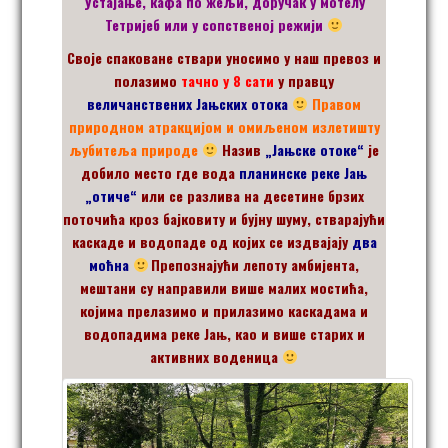
Устајање, кафа по жељи, доручак
у мотелу
Тетријеб
или у сопственој режији
Своје спаковане ствари уносимо у наш превоз и
полазимо
тачно у 8 сати
у
правцу
величанствених Јањских отока
Правом
природном атракцијом и омиљеном излетишту
љубитеља природе
Назив
„Јањске отоке“
је
добило место где вода
планинске реке Јањ
„отиче“
или се разлива на десетине брзих
поточића кроз бајковиту и бујну шуму, стварајући
каскаде и водопаде од којих се издвајају
два
моћна
Препознајући лепоту амбијента,
мештани су направили више малих мостића,
којима прелазимо и прилазимо каскадама и
водопадима реке Јањ,
као и више старих и
активних воденица