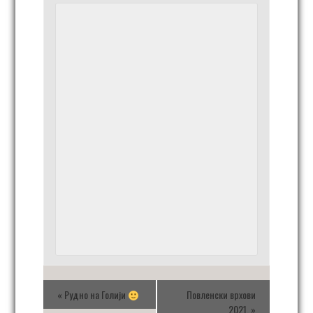
«
Рудно на Голији
Повленски врхови
2021.
»