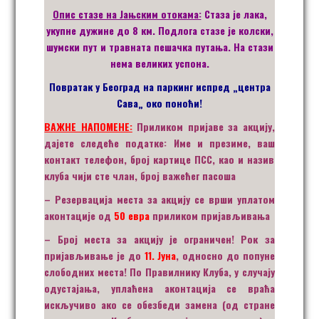
Опис стазе на Јањским отокама:
Стаза је лака,
укупне дужине до 8 км. Подлога стазе је колски,
шумски пут и травната пешачка путања. На стази
нема великих успона.
Повратак у Београд на паркинг испред
„
центра
Сава
„
око поноћи!
ВАЖНЕ НАПОМЕНЕ:
Приликом пријаве за акцију,
дајете следеће податке: Име и презиме,
ваш
контакт телефон, број картице ПСС, као и назив
клуба чији сте члан, број важећег пасоша
– Резервација места за акцију се врши уплатом
аконтације од
50 евра
приликом пријављивања
– Број места за акцију је ограничен! Рок за
пријављивање
је
до
11
.
Јун
а
, односно до попуне
слободних места
! По Правилнику Клуба, у случају
одустајања, уплаћена аконтација се враћа
искључиво ако се обезбеди замена (од стране