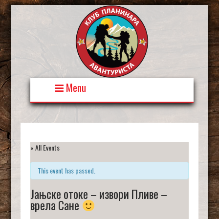
Skip
to
content
Menu
« All Events
This event has passed.
Јањске отоке – извори Пливе –
врела Сане