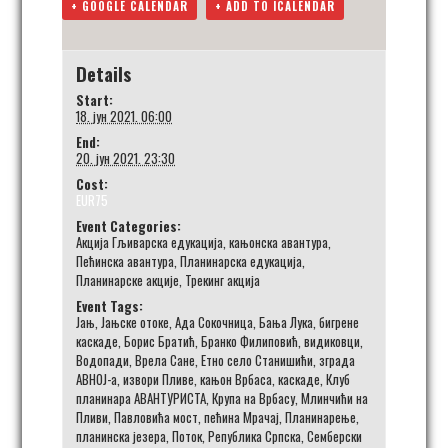
+ GOOGLE CALENDAR
+ ADD TO ICALENDAR
Details
Start:
18. јун 2021. 06:00
End:
20. јун 2021. 23:30
Cost:
EUR75
Event Categories:
Акција Гљиварска едукација
,
кањонска авантура
,
Пећинска авантура
,
Планинарска едукација
,
Планинарске акције
,
Трекинг акција
Event Tags:
Јањ
,
Јањске отоке
,
Ада Сокочница
,
Бања Лука
,
бигрене
каскаде
,
Борис Братић
,
Бранко Филиповић
,
видиковци
,
Водопади
,
Врела Сане
,
Етно село Станишићи
,
зграда
АВНОЈ-а
,
извори Пливе
,
кањон Врбаса
,
каскаде
,
Клуб
планинара АВАНТУРИСТА
,
Крупа на Врбасу
,
Млинчићи на
Пливи
,
Павловића мост
,
пећина Мрачај
,
Планинарење
,
планинска језера
,
Поток
,
Република Српска
,
Семберски