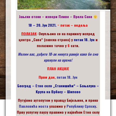
Јањске отоке – извори Пливе
–
Врела Сане
18
–
20
.
Јун
2021.
~ петак – недеља
ПОЛАЗАК
:
Окупљамо се на паркингу испред
центра „Сава“ (савска страна) у
петак
18
.
Јун
и
полазимо тачно у
6
са
ти
.
Молим вас, дођите 10-ак минута раније како би смо
кренули на време!
ПЛАН АКЦИЈЕ
Први дан,
петак
18
.
Јун
Београд – Етно село „Станишићи“ – Бањалука –
Крупа на Врбасу – Шипово
Путујемо аутопутем у правцу Бијељине, и преко
Павловића моста
улазимо у
Републику Српску
.
Прву успутну паузу правимо у највећем Етно селу