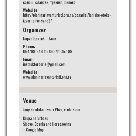
салаш
,
слапови
,
трекинг
,
Шипово
Website:
http://planinariavanturisti.org.rs/dogadjaj/janjske-otoke-
izvori-plive-sane2/
Organizer
Борис Братић – Боки
Phone:
064/99-248-11 i 063/11-357-99
Email:
instruktorboris@gmail.com
Website:
www.planinariavanturisti.org.rs
Venue
Janjske otoke, izvori Plive, vrela Sane
Krupa na Vrbasu
Šipovo
,
Bosnia and Herzegovina
+ Google Map