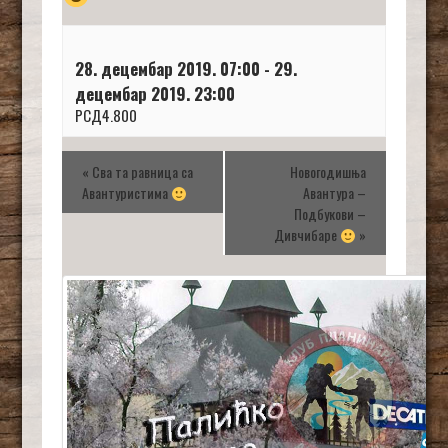
28. децембар 2019. 07:00
-
29.
децембар 2019. 23:00
РСД4.800
«
Сва та равница са
Новогодишња
Авантуристима
Авантура –
Подбукови –
Дивчибаре
»