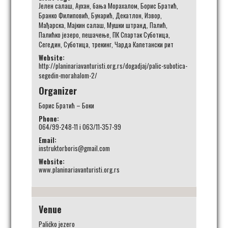
Јелен салаш
,
Аухан
,
бања Морахалом
,
Борис Братић
,
Бранко Филиповић
,
Бунарић
,
Декатлон
,
Извор
,
Мађарска
,
Мајкин салаш
,
Мушки штранд
,
Палић
,
Палићко језеро
,
пешачење
,
ПК Спартак Суботица
,
Сегедин
,
Суботица
,
трекинг
,
Чарда Капетански рит
Website:
http://planinariavanturisti.org.rs/dogadjaj/palic-subotica-
segedin-morahalom-2/
Organizer
Борис Братић – Боки
Phone:
064/99-248-11 i 063/11-357-99
Email:
instruktorboris@gmail.com
Website:
www.planinariavanturisti.org.rs
Venue
Palićko jezero