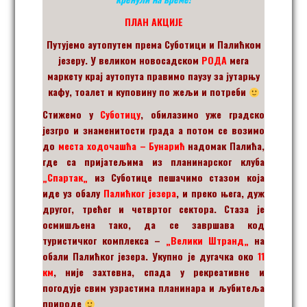
ПЛАН АКЦИЈЕ
Путујемо аутопутем према Суботици и Палићком
језеру. У великом новосадском
РОДА
мега
маркету крај аутопута правимо паузу за јутарњу
кафу, тоалет и куповину по жељи и потреби
Стижемо у
Суботицу
, обилазимо уже градско
језгро и знаменитости града а потом се возимо
до
места
ходочашћа –
Бунарић
надомак Палића,
где са пријатељима из планинарског клуба
„
Спартак
„
из Суботице пешачимо стазом
која
иде уз обалу
Палићког језера
, и преко њега,
дуж
другог, трећег и четвртог сектора. Стаза је
осмишљена тако, да се завршава код
туристичког комплекса
–
„В
елики Штранд
„
на
обали Палићког језера.
Укупно је дугачка око
11
км
,
није захтевна, спада у рекреативне и
погодује свим узрастима планинара и љубитеља
природе