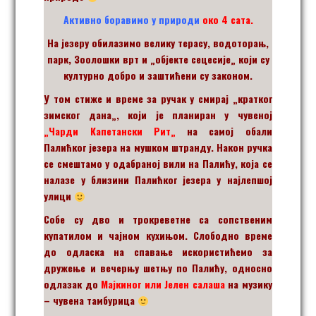
Активно боравимо у природи
око 4 сата.
На језеру
обилазимо велику терасу, водоторањ,
парк, Зоолошки врт и
„
објекте сецесије
„
који су
културно добро и заштићени су законом.
У том стиже и време за ручак
у смирај
„
кратког
зимског дана
„
, који је планиран у чувеној
„
Чарди Капетански Рит
„
на самој обали
Палићког језера на мушком штранду. Након ручка
се смештамо у одабраној вили на Палићу, која се
налазе у близини Палићког језера у најлепшој
улици
Собе су дво и трокреветне са сопственим
купатилом и чајном кухињом. Слободно време
до одласка на спавање искористићемо за
дружење и вечерњу шетњу по Палићу, односно
одлазак до
Мајкиног или Јелен салаша
на музику
– чувена тамбурица