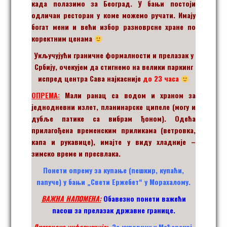
када полазимо за Београд. У бањи постоји
одличан ресторан у коме можемо ручати. Имају
богат мени и већи избор разноврсне хране по
коректним ценама
Укључујући граничне формалности и прелазак у
Србију, очекујем да стигнемо на велики паркинг
испред центра Сава најкасније
до 23 часа
ОПРЕМА:
Мали ранац са водом и храном за
једнодневни излет, планинарске ципеле (могу и
дубље патике са вибрам ђоном). Одећа
прилагођена временским приликама (ветровка,
капа и рукавице), имајте у виду хладније –
зимско време и пресвлака.
Понети опрему за купање (пешкир, купаћи,
папуче) у бањи „Свети Ержебет“
у Морахалому.
ВАЖНА НАПОМЕНА:
Обавезно понети важећи
пасош за прелазак државне границе.
Драгоцена информација:
За куповину у Мађарској,