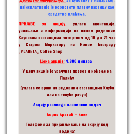
нај
исплативије
је користити платну картицу као
средство плаћања.
ПРИЈАВЕ
за акцију,
уплата аконтације,
учлањење
и информације на нашим редовним
Клупским састанцима четвртком од 19 до 21 час
у Старом Меркатору на Новом Београду
„
PLANETA
„
Coffee Shop
Цена акције:
4.800
динара
У цену акције је урачунат превоз и ноћење на
Пал
и
ћу
(уплата се врши на редовним састанцима Клуба
или на текући рачун)
Акцију реализује планински водич
Борис Братић – Боки
Телефони за пријављивање на акцију код
водича: