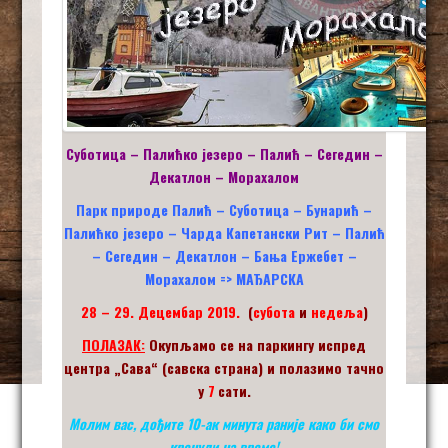
Суботица – Палићко језеро – Палић – Сегедин –
Декатлон – Морахалом
Парк природе Палић – Суботица – Бунарић –
Палићко језеро – Чарда Капетански Рит – Палић
– Сегедин – Декатлон – Бања Ержебет –
Морахалом
=>
МАЂАРСКА
28
–
29
. Децембар 2019.
(
субота
и
недеља
)
ПОЛАЗАК:
Окупљамо се на паркингу испред
центра „Сава“ (савска страна) и
полазимо тачно
у
7
сати.
Молим вас, дођите 10-ак минута раније како би смо
кренули на време
!