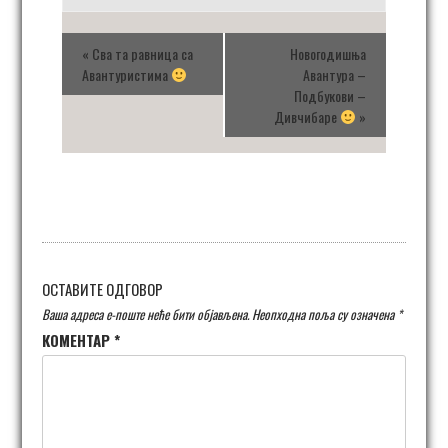
«
Сва та равница са
Новогодишња
Авантуристима
Авантура –
Подбукови –
Дивчибаре
»
ОСТАВИТЕ ОДГОВОР
Ваша адреса е-поште неће бити објављена.
Неопходна поља су означена
*
КОМЕНТАР
*