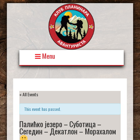
Skip
to
content
Menu
« All Events
This event has passed.
Палићко језеро – Суботица –
Сегедин – Декатлон – Морахалом