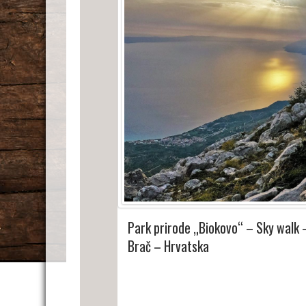
Park prirode „Biokovo“ – Sky walk –
Brač – Hrvatska
27. мај 06:00
-
31. мај 23:30
Park prirode Biokovo
Sky walk - Vošac - Sveti Jure
Makarska
,
Hrvatska
+ Google Map