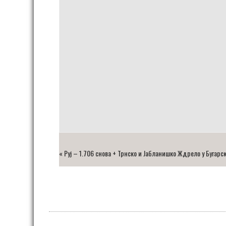
«
Руј – 1.706 снова + Трнско и Јабланишко Ждрело у Бугарск