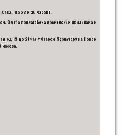
„
Сава
„
до 22
и 30
час
ов
а.
ном. Одећа прилагођена временским приликама и
ад од 19 до 21 час у Старом Меркатору на Новом
9 часова.