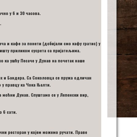
ачно у
6 и 30
часова
.
.
ича и кафе за понети
(добијали смо кафу гратис)
у
дишту
приликом сусрета са пријатељима.
о ка ушћу Песаче у Дунав на почетак наше
х и Бандера. Са Соколовца се пружа одличан
 у правцу ка Чока Њалти.
а моћни Дунав. Спуштамо се у Лепенски вир,
о 6 сати
.
чни ресторан у којем можемо ручати. Праве