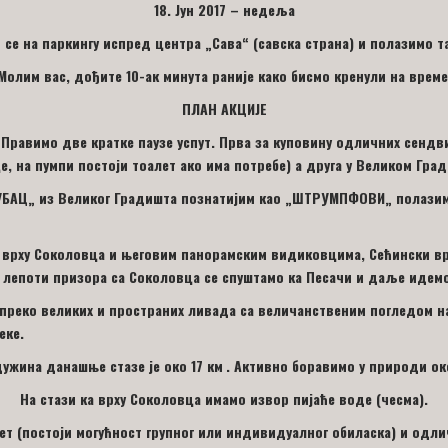
18
. Јун 2017 –
недељ
а
се на паркингу испред центра „Сава“ (савска страна) и полазимо т
Молим вас, дођите 10-ак минута раније како бисмо кренули на време
ПЛАН АКЦИЈЕ
Правимо две кратке паузе успут. Прва за куповину одличних сендв
це,
на пумпи
постоји
тоалет ако има потребе
)
а друга у Великом Гра
УБАЦ
„
из Великог Градишта познатијим као
„
ШТРУМПФОВИ
„
полазим
 врху Соколовца и његовим панорамским видиковцима, Сећински вр
у лепоти призора са Соколовца се спуштамо ка Песачи и даље идемо
 преко великих и пространих ливада са величанственим погледом н
еке.
д
ужина
данашње
стазе је око 1
7
км
.
А
ктивн
о
борав
имо
у природи
ок
На стази ка врху Соколовца имамо
извор пијаће воде (чесма).
ет (постоји могућност групног или индивидуалног обиласка) и одли