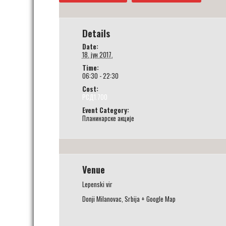
Details
Date:
18. јун 2017.
Time:
06:30 - 22:30
Cost:
РСД1.700
Event Category:
Планинарске акције
Venue
Lepenski vir
Donji Milanovac
,
Srbija
+ Google Map