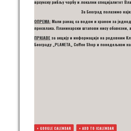
врхунску рибљу чорбу и локални специјалитет Вл
За Београд полазимо најк
ОПРЕМА:
Мали ранац са водом и храном за једнод
пресвлака. Планинарски штапови нису обавезни, а
ПРИЈАВЕ
за акцију
и информације на редовним Кл
Београду
„
PLANETA
„
Coffee Shop
и понедељком на
+ GOOGLE CALENDAR
+ ADD TO ICALENDAR