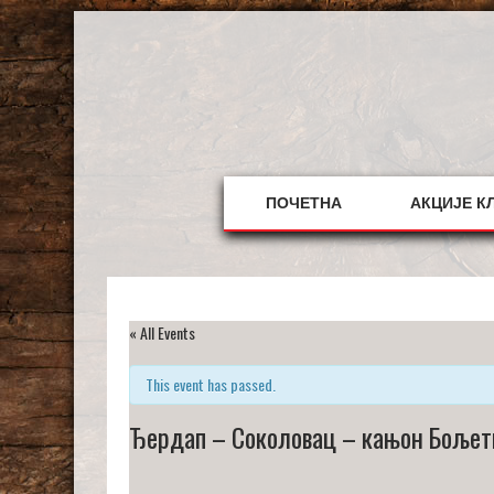
Skip
to
content
ПОЧЕТНА
АКЦИЈЕ К
« All Events
This event has passed.
Ђердап – Соколовац – кањон Бољет