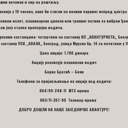
ашки качамак и сир на роштиљу.
асније у
19
часова, како би стигли на велики паркинг испред центра
невни излет, планинарске ципеле
и
ли
трекинг
патике са вибрам ђо
ли јесу стална препорука водича.
упским састанцима: четвртком на састанку КП
„
АВАНТУРИСТА
„
Беогр
 састанку ПСК
„
АВАЛА
„
Београд, улица Мурска бр. 14 са почетком у 1
Цена акције: 1.
70
0 динара
Акцију реализује планински водич
Борис Братић – Боки
Телефони за пријављивање на акцију код водича:
064/99-248-11 МТС мрежа
063/11-357-99 Теленор мрежа
ДОБРО ДОШЛИ НА НАШЕ ЗАЈЕДНИЧКЕ АВАНТУРЕ!