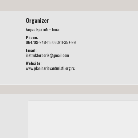
Organizer
Борис Братић – Боки
Phone:
064/99-248-11 i 063/11-357-99
Email:
instruktorboris@gmail.com
Website:
www.planinariavanturisti.org.rs