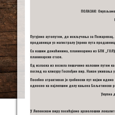
ПОЛАЗАК: Окупљамо 
Путујемо аутопутем, до искључења за Пожаревац. 
продавници уз магистралу
(преко пута продавни
Са нашим домаћинима, планинарима из БПК
„
ГОЛ
планинарске стазе.
Од изласка из возила пешачимо колским путем ка
поглед на клисуру Госпођин вир. Након уживања 
Посебно атрактиван је гребенски пут којим идемо
односно ка најлепшем делу кањона Бољетинске р
Укупна 
У Лепенском виру посећујемо археолошки локалит