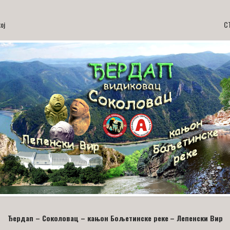
ој
С
Ђ
ердап
–
Соколовац
–
кањон Бољетинске реке
– Лепенски Вир