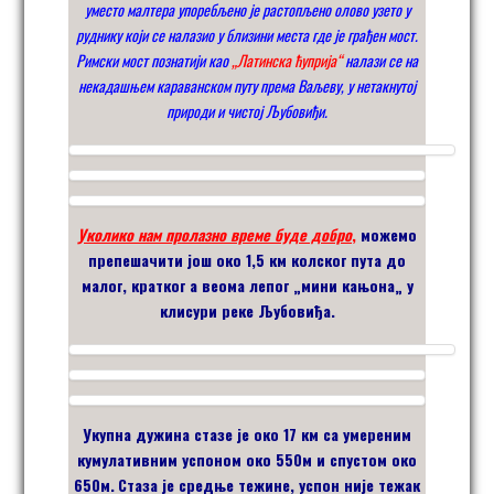
уместо малтера упоребљено је растопљено олово узето у
руднику који се налазио у близини места где је грађен мост.
Римски мост познатији као
„Латинска ћуприја“
налази се на
некадашњем караванском путу према Ваљеву, у нетакнутој
природи и чистој Љубовиђи.
Уколико нам пролазно време буде добро
,
можемо
препешачити још око 1,5 км колског пута до
малог, кратког а веома лепог
„
мини кањона
„
у
клисури реке Љубовиђа.
Укупна дужина стазе је
око
17 км са умереним
кумулативним успоном око
5
50м и спустом око
650м.
Стаза је средње тежине, успон није тежак