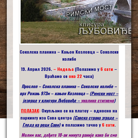
Соколска планина – Кањон Козловца – Соколске
колибе
19. Април 2026.
– Недеља
(Полазимо у
6 сати
–
Враћамо се
око 22
часа)
Прослоп – Соколска планина – Соколске колибе –
врх Рожањ 973м – кањон Козловца – (
Римски мост –
језерце у клисури Љубовиђе –
уколико стигнемо
)
ПОЛАЗАК
:
Окупљамо се на платоу – односно на
паркингу иза Сава центра
(
С
авска страна
зграде –
Гледа ка реци Сави
)
и полазимо тачно у
6 сати
.
Молим вас, дођите 10-ак минута раније како би смо