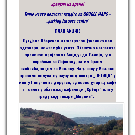
кренули на време!
Тачно место поласка: куцајте на GOOGLE MAPS –
„parking iza sava centra“
ПЛАН АКЦИЈЕ
Путујемо Ибарском магистралом
(уколико вам
одговара, можете ући успут. Обавезно нагласите
приликом пријаве за Акцију)
до Ћелија, где
скрећемо ка Лајковцу, затим брзом
саобраћајницом ка Ваљеву. На уласку у Ваљево
правимо полусатну паузу код пекаре „ПЕТИЦА“ у
месту Попучке за доручак, односно јутарњу кафу
и тоалет у оближњој кафаници „Србија“ или у
граду код пекаре „Мирона“.