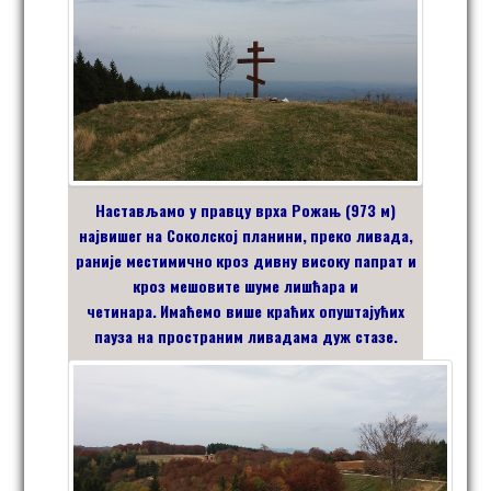
Настављамо у
правцу
врха Рожањ
(973 м)
највишег на Соколској планини,
преко ливада,
раније
местимично
кроз дивну високу папрат
и
кроз
мешовите шуме лишћара и
четинара.
Имаћемо више краћих опуштајућих
пауза на пространим ливадама дуж стазе.