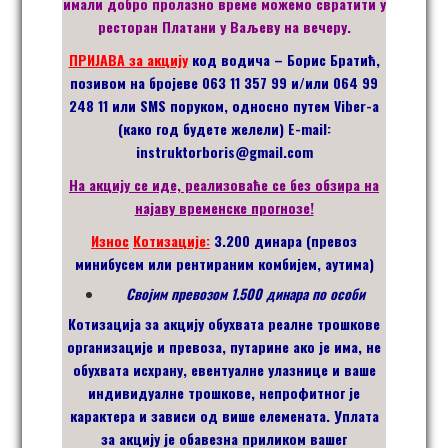
имали добро пролазно време можемо свратити у
ресторан Платани у Ваљеву на вечеру.
ПРИЈАВА за акцију
код водича – Борис Братић,
позивом на бројеве 063 11 357 99 и/или 064 99
248 11 или SMS поруком, односно путем Viber-а
(како год будете желели) E-mail:
instruktorboris@gmail.com
На акцију се иде, реализоваће се без обзира на
најаву временске прогнозе!
Из
н
ос
Котиза
ције:
3.200 динара (превоз
минибусем или рентираним комбијем, аутима)
Својим превозом 1.500 динара по особи
Котизација за акцију обухвата реалне трошкове
организације и превоза, путарине ако је има, не
обухвата исхрану, евентуалне улазнице и ваше
индивидуалне трошкове, непрофитног је
карактера и зависи од више елемената. Уплата
за акцију је обавезна приликом вашег