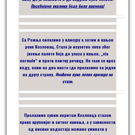
Посећујемо уколико буде било времена!
Са Рожња силазимо у клисуру а затим и кањон
реке Козловац. Стаза је изузетно лепа због
јесење палете боја до улаза у кањон, „via
normale“ и прати плитку речицу. Не гази се кроз
воду, осим на два места где прелазимо са једне
на другу страну.
Имаћемо пуно лепих призора на
стази.
Пролазимо сувим коритом Козловца стазом
преко крупнијег и ситног камења, а у зависности
од висине водостаја можемо уживати у