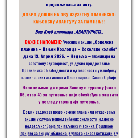
пријављивања за исту.
ДОБРО ДОШЛИ НА ОВУ ИЗУЗЕТНУ ПЛАНИНСКО-
КАЊОНСКУ АВАНТУРУ ЗА ПАМЋЕЊЕ!
Ваш Клуб планинара
„
АВАНТУРИСТА
„
ВАЖНЕ НАПОМЕНЕ:
Учесници акције
„Соколска
планина – Кањон Козловца – Соколске колибе“
дана 19. Април 2026. – Недеља –
планинаре на
сопствену одговорност, уз дужно придржавање
Правилника о безбедности и одговорности у извођењу
планинарских активности Планинарског Савеза Србије.
Напомињемо да према Закону о туризму (члан
86. став 4) за путовање није обезбеђена заштита
у погледу гаранција путовања.
Водич задржава право измене плана или отказивања
акције у случају непредвиђених околности
, односно
недовољног броја пријављених учесника.
Приликом
пријаве
за акцију,
обавезна је
уплата
износа котизације у