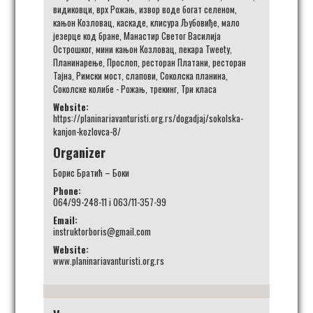
видиковци
,
врх Рожањ
,
извор воде богат селеном
,
кањон Козловац
,
каскаде
,
клисура Љубовиђе
,
мало
језерце код бране
,
Манастир Светог Василија
Острошког
,
мини кањон Козловац
,
пекара Tweety
,
Планинарење
,
Прослоп
,
ресторан Платани
,
ресторан
Тајна
,
Римски мост
,
слапови
,
Соколска планина
,
Соколске колибе - Рожањ
,
трекинг
,
Три класа
Website:
https://planinariavanturisti.org.rs/dogadjaj/sokolska-
kanjon-kozlovca-8/
Organizer
Борис Братић – Боки
Phone:
064/99-248-11 i 063/11-357-99
Email:
instruktorboris@gmail.com
Website:
www.planinariavanturisti.org.rs