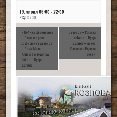
19. април 06:00
-
22:00
РСД3.200
«
Пећина Церемошња
Старица – Рајкова
– Буковска река –
пећина – Вучја
Љубишина воденица
долина – понор
– Ваља Мика –
Паскове и Рајкове
Клисура и водопад
реке
»
Бобот – Вучја
долина