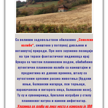
Са великим задовољством обилазимо
„Соколске
колибе“
, смештене у потпуној дивљини и
нетакнутој природи. Пре него заузмемо позиције
на три терасе фантастичног видиковца крај
бунара са чистом планинском водом, обићићемо
аутентичне планинске колибе са намештајем и
предметима из давних времена, шталу са
аутохтоним српским расама животиња (брдски
коњи, балкански магарци, пси торњаци,
каракачанска и виторога овца, балканске козе).
Ту су и сувенирница, бунгалов изграђен у стилу
планинског катуна и камени амфитеатар.
Улазница се плаћа
на лицу места и износила је
100