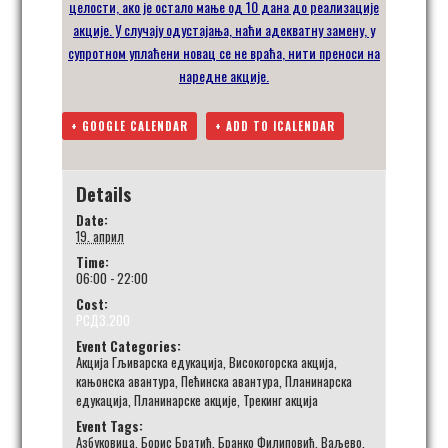
целости, ако је остало мање од 10 дана до реализације
акције
. У случају одустајања, наћи
адекватну
замену
,
у
супротном
уплаћени
новац се не враћа
, нити преноси на
наредне акције
.
+ GOOGLE CALENDAR
+ ADD TO ICALENDAR
Details
Date:
19. април
Time:
06:00 - 22:00
Cost:
РСД3.200
Event Categories:
Акција Гљиварска едукација
,
Високогорска акција
,
кањонска авантура
,
Пећинска авантура
,
Планинарска
едукација
,
Планинарске акције
,
Трекинг акција
Event Tags:
Азбуковица
,
Борис Братић
,
Бранко Филиповић
,
Ваљево
,