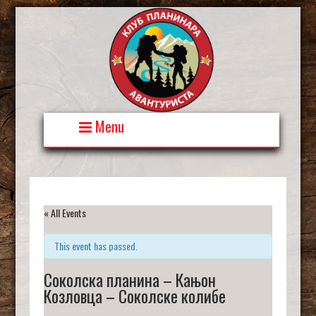
Skip
to
content
Menu
« All Events
This event has passed.
Соколска планина – Кањон
Козловца – Соколске колибе