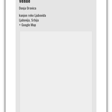
Venue
Donja Orovica
kanjon reke Ljuboviđa
Ljubovija
,
Srbija
+ Google Map