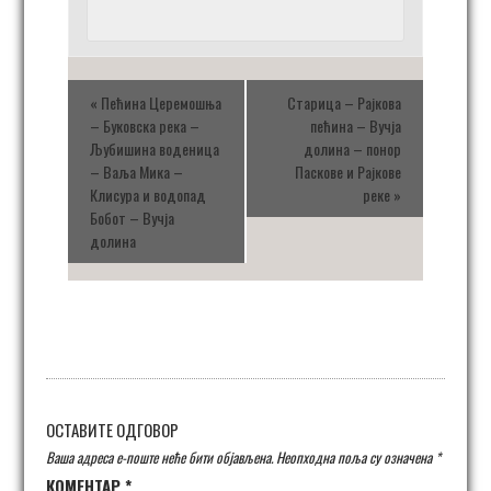
«
Пећина Церемошња
Старица – Рајкова
– Буковска река –
пећина – Вучја
Љубишина воденица
долина – понор
– Ваља Мика –
Паскове и Рајкове
Клисура и водопад
реке
»
Бобот – Вучја
долина
ОСТАВИТЕ ОДГОВОР
Ваша адреса е-поште неће бити објављена.
Неопходна поља су означена
*
КОМЕНТАР
*