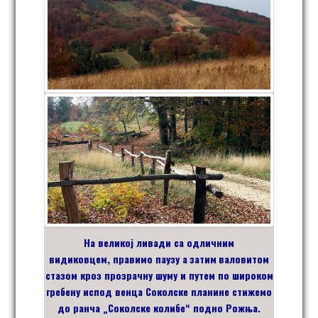
На великој ливади са
одличним
видиковцем,
правимо паузу а
затим
валовитом
стазом
кроз
прозрачну
шуму
и путем по широком
гребену испод венца Соколске планине
стижемо
до ранча
„Соколске колибе“ подно Рожња.