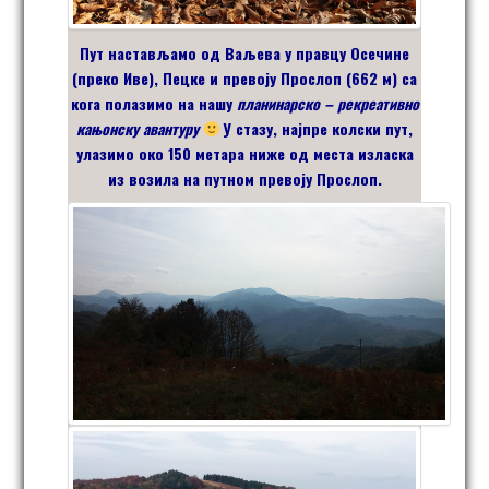
Пут настављамо од Ваљева у правцу
Осечине
(преко Иве),
Пецке и превоју Прослоп (662 м) са
кога полазимо на нашу
планинарско – рекреативно
кањонску авантуру
У стазу, најпре колски пут,
улазимо око 150 метара ниже од места изласка
из возила на путном превоју Прослоп.