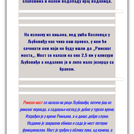
слаповима и малом водопаду крај воденице.
На изласку из кањона, код ушћа Козловца у
Љубовиђу нас чека наш превоз,
у ком ће
сачекати они који не буду ишли до
„
Римског
моста
„.
Мост се налази на око 2,5 км у клисури
Љубовиђе а недалеко је и лепо мало језерце са
браном.
Римски мост
се налази
на реци Љубовиђи, потиче још из
римског периода, а садашњи изглед је добио у турско време.
Изграђен је у време Римљана, а и данас добро служи.
Недавно је завршена обнова и сада је мост потпуно
функционалан. Мост је грађен у облику лука, од камена, а