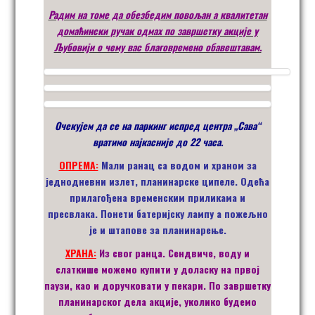
Радим на томе да обезбедим повољан а квалитетан
домаћински ручак одмах по завршетку акције у
Љубовији о чему вас благовремено обавештавам.
Очекујем да се на паркинг испред центра
„
Сава
“
вратимо најкасније
до 22 часа.
ОПРЕМА:
Мали ранац са водом и храном за
једнодневни излет, планинарске ципеле. Одећа
прилагођена временским приликама и
пресвлака. Понети батеријску лампу а пожељно
је и штапове за планинарење.
Х
РАНА:
Из свог ранца. Сендвиче, воду и
слаткише можемо купити у доласку на првој
паузи, као и доручковати у пекари. По завршетку
планинарског дела акције, уколико будемо