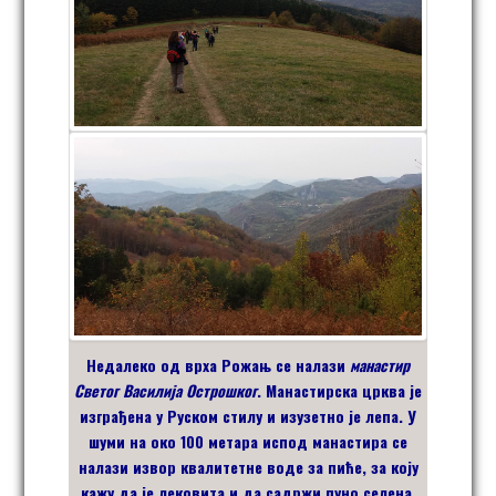
Недалеко од врха Рожањ се налази
манастир
Светог Василија Острошког
. Манастирска црква је
изграђена у Руском стилу и изузетно је лепа. У
шуми на
око
100 метара испод манастира се
налази извор квалитетне воде за пиће, за коју
кажу да је лековита и да садржи пуно селена.