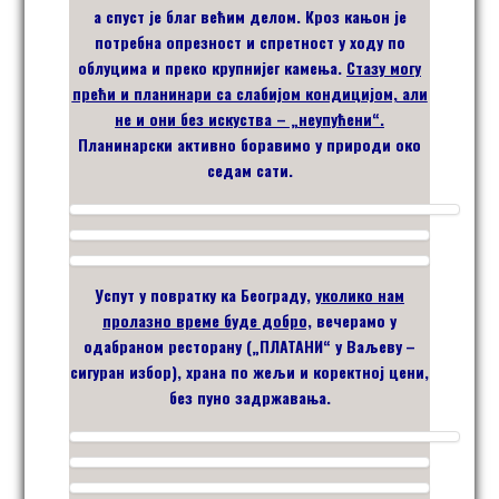
а спуст је благ већим делом. Кроз кањон је
потребна опрезност и спретност у ходу по
облуцима и преко крупнијег камења.
Стазу могу
прећи и планинари са слабијом кондицијом, али
не и они без искуства – „неупућени“.
Планинарски а
ктивно боравимо у природи око
седам сати.
Успут у повратку ка Београду,
уколико нам
пролазно време буде добро,
вечерамо у
одабраном ресторану („ПЛАТАНИ“ у Ваљеву
–
сигуран избор
), храна по жељи и коректној цени,
без пуно задржавања.