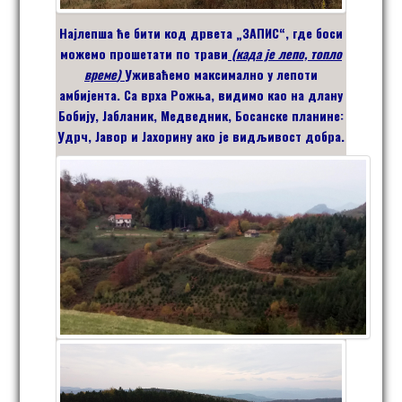
Најлепша ће бити код дрвета „ЗАПИС“, где боси
можемо прошетати по трави
(када је лепо, топло
време
)
Уживаћемо максимално у лепоти
амбијента.
Са врха
Рожња,
видимо као на длану
Бобију, Јабланик, Медведник, Босанске планине:
Удрч, Јавор и Јахорину ако је видљивост добра.