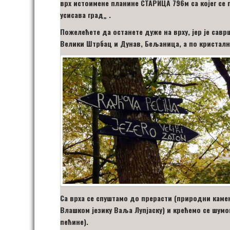
врх истоимене планине СТАРИЦА 796м са којег се 
усисава град
„
.
Пожелећете да останете дуже на врху, јер је сав
Велики Штрбац и Дунав, Бељаница, а по кристалн
Са врха се спуштамо до прерасти (природни камен
Влашком језику Ваља Лупјаску) и крећемо се шумом
пећине).