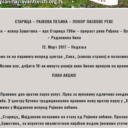
СТАРИЦА – РАЈКОВА ПЕЋИНА – ПОНОР ПАСКОВЕ РЕКЕ
он – извор Бушотина – врх Старице 796м – прераст реке Рађена – Ву
– Раденкова бина
12
.
М
ар
т
2017 –
Недељ
а
о се на паркингу испред центра „Сава
„
(савска страна) и полазим
Молим вас, дођите 1
0
-ак минута раније како бисмо кренули на време
ПЛАН АКЦИЈЕ
Правимо две кратке паузе успут. Прва за куповину одличних сендви
ебе.
У центру Кучева традиционално правимо нову кратку паузу у
„
жемо у Мајданпек испред Рајкове пећине.
У
„
Старица
„
Мајданпек полазимо на стазу од Рајкове пећине. Пролаз
„
Бушотина
„
са изузетно квалитетном пијаћом водом (можемо уточит