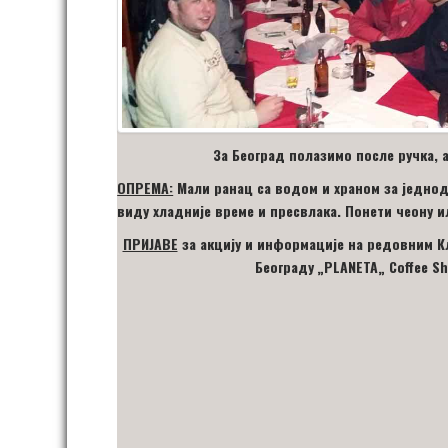
За Београд полазимо после ручка, а 
ОПРЕМА:
Мали ранац са водом и храном за једнод
виду хладније време и пресвлака. Понети чеону и
ПРИЈАВЕ
за акцију
и информације на редовним Кл
Београду
„
PLANETA
„
Coffee S