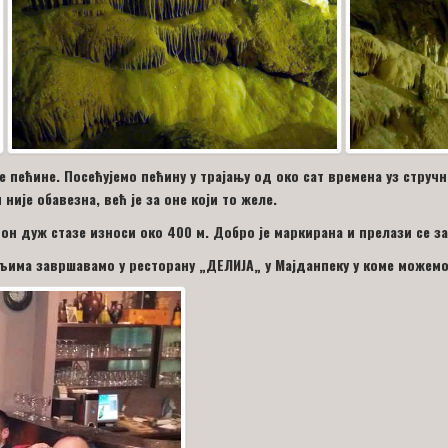
е пећине. Посећујемо пећину у трајању од око сат времена уз струч
није обавезна, већ је за оне који то желе.
пон дуж стазе износи око 400 м. Добро је маркирана и прелази се за
љима завршавамо у ресторану
„
ДЕЛИЈА
„
у Мајданпеку у коме можем