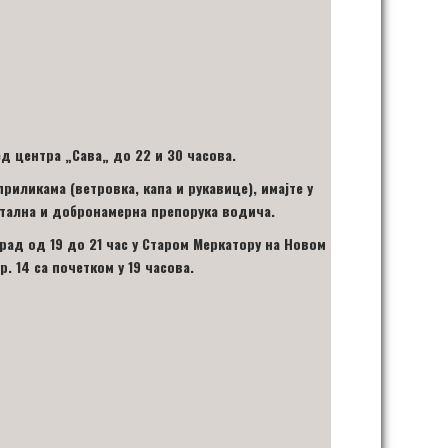
ред центра
„
Сава
„
до 2
2 и 30
час
ова
.
иликама (ветровка, капа и рукавице), имајте у
 стална и добронамерна препорука водича.
рад од 19 до 21 час у Старом Меркатору
на Новом
. 14 са почетком у 19 часова
.