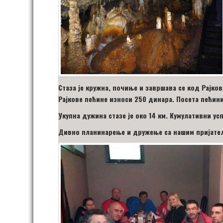
Стаза је кружна, почиње и завршава се код Рајков
Рајкове пећине износи 250 динара. Посета пећини 
Укупна дужина стазе је око 14 км. Кумулативни ус
Дивно планинарење и дружење са нашим пријате