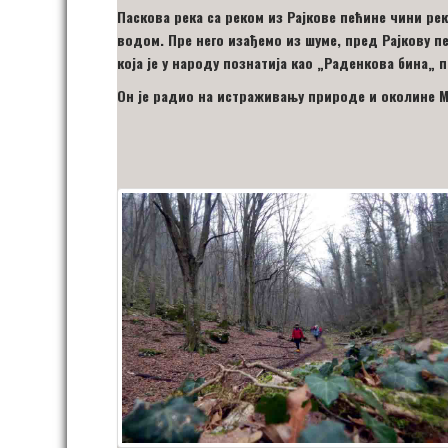
Паскова река са реком из Рајкове пећине чини ре
водом. Пре него изађемо из шуме, пред Рајкову п
која је у народу познатија као
„
Раденкова бина
„
п
Он је радио на истраживању природе и околине М