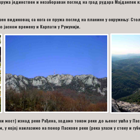
пружа јединствен и незабораван поглед на град рудара Мајданпек 
ршен видиковац са кога се пружа поглед на планине у окружењу: Сто
о јасном времену и Карпати у Румунији.
и мост) изнад реке Рађена, ходамо током реке до њеног ушћа у Паск
, у којој наилазимо на
понор Паскове реке (река улази у стену и губ