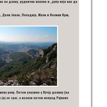
као на длану, рудничке копове и
„
рупу која као да
л, Дели Јован, Попадија, Мали и Велики Крш,
ову реку. Потом улазимо у Вучју долину (на
и јој се траг, а излази потом испред Рајкове