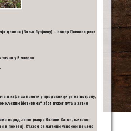
чја долина (Ваља Лупјаску) – понор Паскове реке
о
тачно у
6
часова.
.
ча и кафе за понети у продавници уз магистралу,
Хомољским Мотивима
“ због дужег пута
а затим
имо поред лепог језера Велики Затон, њиховог
и и понети). Стазом са лаганим успоном пењемо