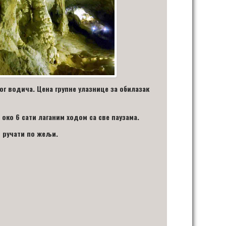
ног водича. Цена групне улазнице за обилазак
 око 6 сати лаганим ходом са све паузама.
о ручати по жељи.