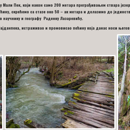
ку Мали Пек, који након само 200 метара преграђивањем ствара језе
ећину, скрећемо са стазе око 50 – ак метара и долазимо до јединст
о научнику и географу Раденку Лазаревићу.
ајданпека, истраживао и промовисао пећину која данас носи његов