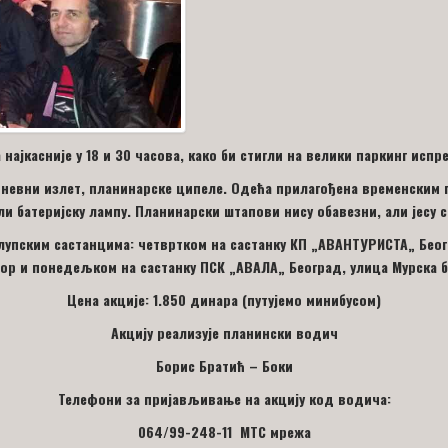
најкасније у 1
8 и 30
часова, како би стигли на велики паркинг исп
невни излет, планинарске ципеле. Одећа прилагођена временским пр
ли батеријску лампу. Планинарски штапови нису обавезни, али јесу
упским састанцима: четвртком на састанку КП
„
АВАНТУРИСТА
„
Беог
hop
и
понедељком на састанку ПСК
„
АВАЛА
„
Београд, улица Мурска бр
Цена акције: 1.850 динара
(путујемо минибусом)
Акцију реализује планински водич
Борис Братић – Боки
Телефони за пријављивање на акцију код водича:
064/99-248-11 МТС мрежа