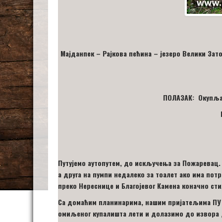
Мајданпек – Рајкова пећина – језеро Велики Зат
ПОЛАЗАК: Окупљам
Путујемо аутопутем, до искључења за Пожаревац. 
а друга на пумпи недалеко за тоалет ако има потр
преко Нереснице и Благојевог Камена коначно сти
Са домаћим планинарима, нашим пријатељима П
омиљеног купалишта лети и долазимо до извора