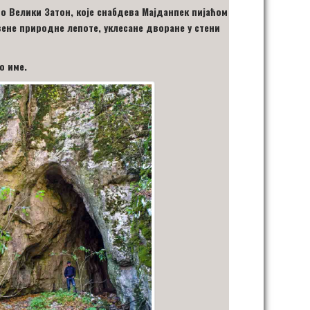
ро Велики Затон, које снабдева Мајданпек пијаћом
вене природне лепоте, уклесане дворане у стени
о име.