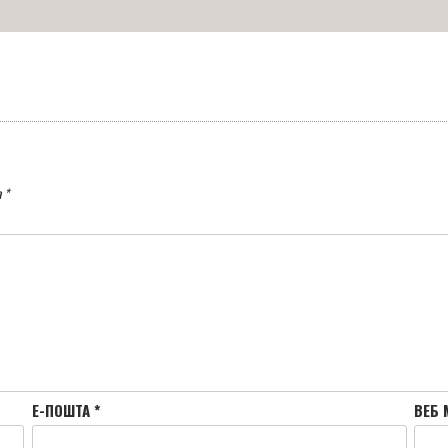
а
*
Е-ПОШТА
*
ВЕБ 