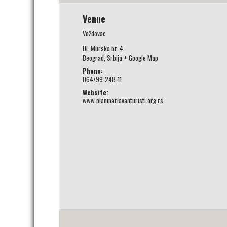
Venue
Voždovac
Ul. Murska br. 4
Beograd
,
Srbija
+ Google Map
Phone:
064/99-248-11
Website:
www.planinariavanturisti.org.rs