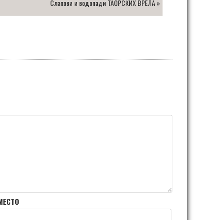
Слапови и водопади ТАОРСКИХ ВРЕЛА
»
МЕСТО