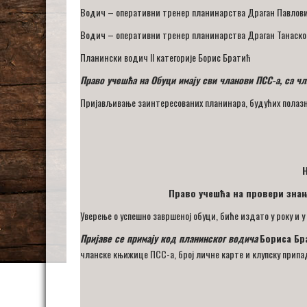
Водич – оперативни тренер планинарства Драган Павлов
Водич – оперативни тренер планинарства Драган Танаск
Планински водич II категорије Борис Братић
Право учешћа на Обуци имају сви чланови ПСС-а, са ч
Пријављивање заинтересованих планинара, будућих полазни
Н
Право учешћа на провери знањ
Уверење о успешно завршеној обуци, биће издато у року и
Пријаве се примају код планинског водича
Бориса Бр
чланске књижице ПСС-а, број личне карте и клупску припа