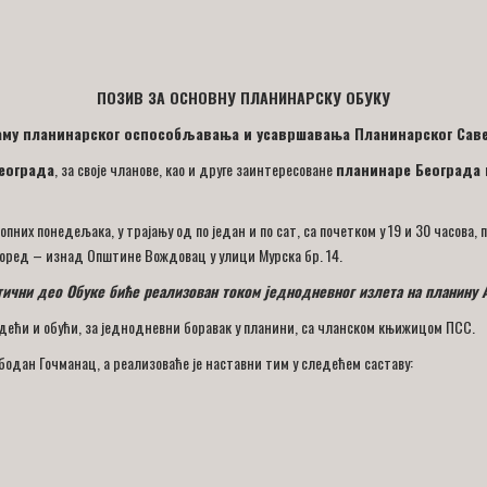
П
ОЗИВ ЗА ОСНОВНУ ПЛАНИНАРСКУ ОБУКУ
аму планинарског оспособљавања и усавршавања Планинарског Саве
Београда
, за своје чланове, као и друге заинтересоване
планинаре Београда 
пних понедељака, у трајању од по један и по сат, са почетком у 19 и 30 часова
и поред – изнад Општине Вождовац у улици Мурска бр. 14.
ични део Обуке биће реализован током једнодневног излета на планину 
одећи и обући, за једнодневни боравак у планини, са чланском књижицом ПСС.
одан Гочманац, а реализоваће је наставни тим у следећем саставу: