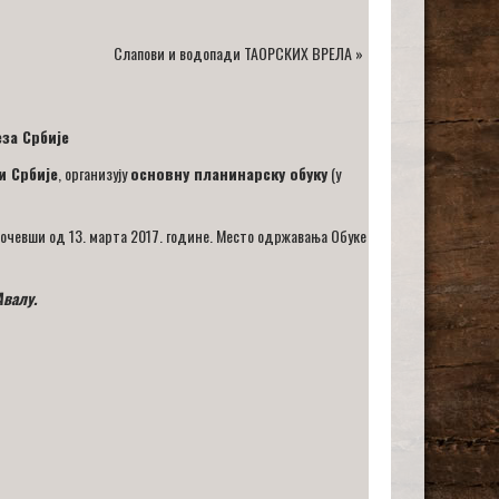
Слапови и водопади ТАОРСКИХ ВРЕЛА
»
за Србије
и Србије
, организују
основну планинарску обуку
(у
, почевши од 13. мартa 2017. године. Место одржавања Обуке
Авалу.