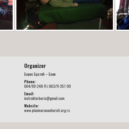
Organizer
Борис Братић – Боки
Phone:
064/99-248-11 i 063/11-357-99
Email:
instruktorboris@gmail.com
Website:
www.planinariavanturisti.org.rs