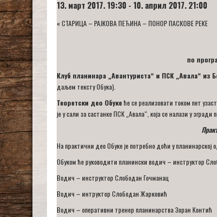
13. март 2017. 19:30
-
10. април 2017. 21:00
«
СТАРИЦА – РАЈКОВА ПЕЋИНА – ПОНОР ПАСКОВЕ РЕКЕ
по прогр
Клуб планинара „Авантуриста“ и ПСК „Авала“ из 
даљем тексту Обука).
Теоретски део Обуке
ће се реализовати током пет узасто
је у сали за састанке ПСК „Авала“, која се налази у зград
Практ
На практични део Обуке је потребно доћи у планинарској 
Обуком ће руководити планински водич – инструктор Слоб
Водич – инструктор Слободан Гочманац
Водич – интруктор Слободан Жарковић
Водич – оперативни тренер планинарства Зоран Контић