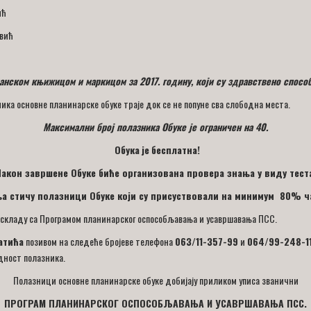
ић
овић
ланском књижицом и маркицом за 2017. годину, који су здравствено способ
ка основне планинарске обуке траје док се не попуне сва слободна места.
Максимални број полазника Обуке је ограничен на 40.
Обука
је
бесплатна!
акон завршене Обуке биће организована провера знања у виду
т
ест
а стичу полазници Обуке који су присуствовали на минимум 80% час
 у складу са Програмом планинарског оспособљавања и усавршавања ПСС.
атића
позивом на следеће бројеве телефона
063/11-357-99
и
064/99-248-1
дност полазника.
Полазници основне планинарске обуке добијају приликом уписа званични
ПРОГРАМ ПЛАНИНАРСКОГ ОСПОСОБЉАВАЊА И УСАВРШАВАЊА ПСС.