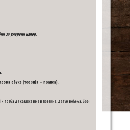
ни за умерени напор.
а.
ова обуке (теорија – пракса).
1
и треба да садрже име и презиме, датум рођења, број