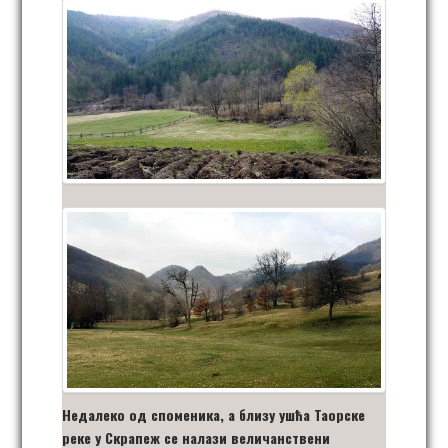
Недалеко од споменика, а близу ушћа Таорске
реке у Скрапеж се налази величанствени