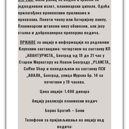
једнодневни излет, планинарске ципеле. Одећа
прилагођена временским приликама и
пресвлака. Понети чеону или батеријску лампу.
Планинарски штапови нису обавезни, али јесу
стална и добронамерна препорука водича.
ПРИЈАВЕ
за акцију
и информације на редовним
Клупским састанцима: четвртком на састанку КП
„
АВАНТУРИСТА
„
Београд од 19 до 21 час у
Старом Меркатору на Новом Београду
„
PLANETA
„
Coffee Shop
и понедељком на састанку ПСК
„
АВАЛА
„
Београд, улица Мурска бр. 14 са
почетком у 19 часова.
Цена акције: 1.400 динара
Акцију реализује планински водич
Борис Братић – Боки
Телефони за пријављивање на акцију код
водича: