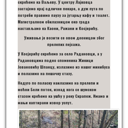
скрећемо ка Ваљеву. У центру Лајковца
застајемо крај одличне пекаре, а дуж пута по
потреби правимо паузу за јутарњу кафу и тоалет.
Магистралном обилазницом око града
настављамо ка Каони, Ражани и Косјерићу.
Уживање је возити се овом деоницом због
прелепих пејсажа.
У Косјерићу скрећемо за село Радановци, а у
Радановцима подно споменика Жикици
Јовановићу Шпанцу, излазимо из нашег минибуса
и полазимо на пешачку стазу.
Недуго по поласку наилазимо на прелепи и
моћни Бели поток, изнад кога се шумском
стазом крећемо ка ушћу у реку Скрапеж. Имамо и
мањи каптирани извор успут.