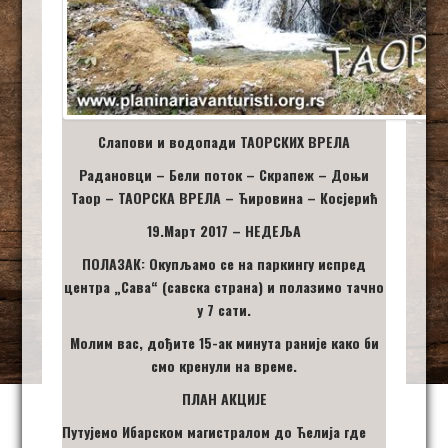
Слапови и водопади ТАОРСКИХ ВРЕЛА
Радановци – Бели поток – Скрапеж – Доњи
Таор – ТАОРСКА ВРЕЛА – Ћировина – Косјерић
19.
Март 2017 – НЕДЕЉА
ПОЛАЗАК: Окупљамо се на паркингу испред
центра „Сава“ (савска страна) и полазимо
тачно
у 7 сати.
Молим вас, дођите 15-ак минута раније како би
смо кренули на време.
ПЛАН АКЦИЈЕ
Путујемо Ибарском магистралом до Ћелија где