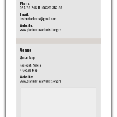
Phone:
064/99-248-11 i 063/11-357-99
Email:
instruktorboris@gmail.com
Website:
www.planinariavanturisti.org.rs
Venue
Доњи Таор
Косјерић
,
Srbija
+ Google Map
Website:
www.planinariavanturisti.org.rs