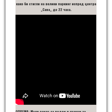
како би стигли на велики паркинг испред центра
„
Сава
„
до 22 часа.
ОПРЕМА:
Мали ранац са водом и храном за