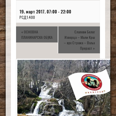
19. март 2017. 07:00
-
22:00
РСД1.400
«
ОСНОВНА
Слапови Белог
ПЛАНИНАРСКА ОБУКА
Изворца – Мали Крш
– врх Стража – Ваља
Прераст
»