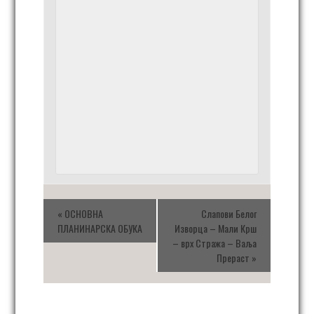
«
ОСНОВНА
Слапови Белог
ПЛАНИНАРСКА ОБУКА
Изворца – Мали Крш
– врх Стража – Ваља
Прераст
»