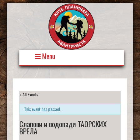
Skip
to
content
Menu
« All Events
This event has passed.
Слапови и водопади ТАОРСКИХ
ВРЕЛА