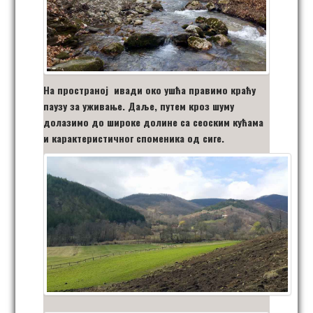
На пространој ивади око ушћа правимо краћу
паузу за уживање. Даље, путем кроз шуму
долазимо до широке долине са сеоским кућама
и карактеристичног споменика од сиге.