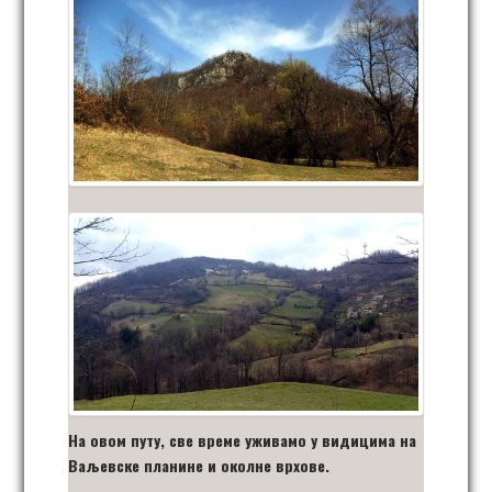
На овом путу, све време уживамо у видицима на
Ваљевске планине и околне врхове.