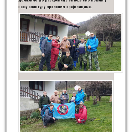
нашу авантуру прелепим крајолицима.