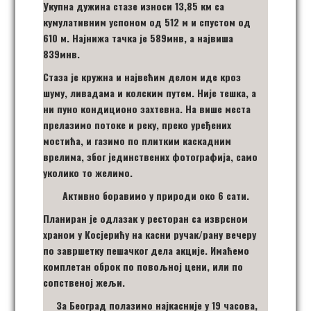
Укупна дужина стазе износи 13,85 км са
кумулативним успоном од 512 м и спустом од
610 м. Најнижа тачка је 589мнв, а највиша
839мнв.
Стаза је кружна и највећим делом иде кроз
шуму, ливадама и колским путем. Није тешка, а
ни пуно кондиционо захтевна. На више места
прелазимо потоке и реку, преко уређених
мостића, и газимо по плитким каскадним
врелима, због јединствених фотографија, само
уколико то желимо.
Aктивно боравимо у природи око 6 сати.
Планиран је одлазак у ресторан са изврсном
храном у Косјерићу на касни ручак/рану вечеру
по завршетку пешачког дела акције. Имаћемо
комплетан оброк по повољној цени, или по
сопственој жељи.
За Београд полазимо најкасније у 19 часова,