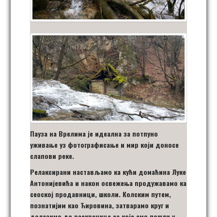
Пауза на Врелима је идеална за потпуно
уживање уз фотографисање и мир који доносе
слапови реке.
Релаксирани настављамо ка кући домаћина Луке
Антонијевића и након освежења продужавамо ка
сеоској продавници, школи. Колским путем,
познатијим као Ћировина, затварамо круг и
долазимо до раскрснице са које смо пошли у