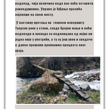
водопад, чија количина воде вас неће оставити
равнодушнима. Управо је буђење пролећа
најлепше на овом месту.
У наставку кретања ка главном изворишту
Таорске реке у стени, следе бројни мањи и већи
водопади и каскаде са воденицама од којих ни
једна није у употреби, а ту су још увек и сведоче
о давно прошлим временима процвата овог
краја.