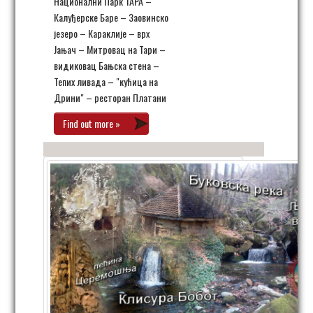
Национални Парк ТАРА –
Калуђерске Баре – Заовинско
језеро – Караклије – врх
Јањач – Митровац на Тари –
видиковац Бањска стена –
Тепих ливада – "кућица на
Дрини" – ресторан Платани
Find out more »