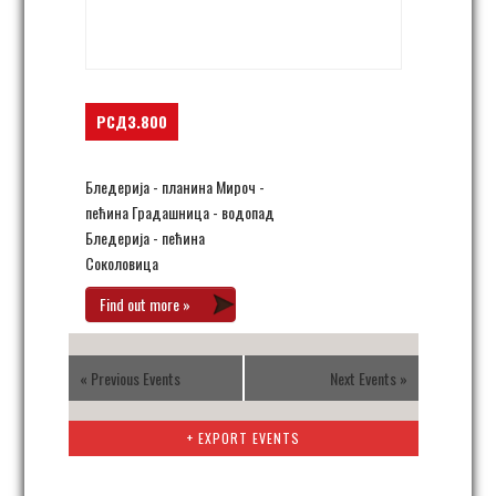
Gradašnica, Brza Palanka
,
Serbia
+ Google Map
РСД3.800
Бледерија - планина Мироч -
пећина Градашница - водопад
Бледерија - пећина
Соколовица
Find out more »
«
Previous Events
Next Events
»
+ EXPORT EVENTS