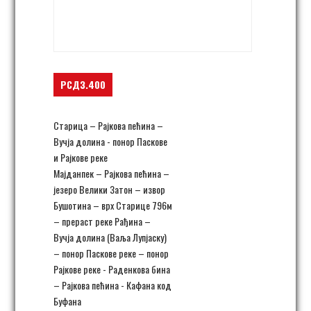
Majdanpek,
Starica, Rajkova pećina
Majdanpek
,
Srbija
+ Google Map
РСД3.400
Старица – Рајкова пећина –
Вучја долина - понор Паскове
и Рајкове реке
Мајданпек – Рајкова пећина –
језеро Велики Затон – извор
Бушотина – врх Старице 796м
– прераст реке Рађина –
Вучја долина (Ваља Лупјаску)
– понор Паскове реке – понор
Рајкове реке - Раденкова бина
– Рајкова пећина - Кафана код
Буфана