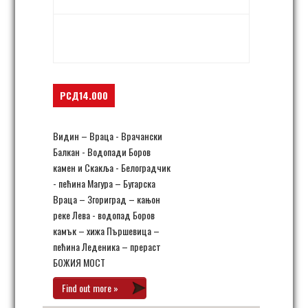
vratsa,
vratsa
,
Bugarska
+ Google Map
РСД14.000
Видин – Враца - Врачански
Балкан - Водопади Боров
камен и Скакља - Белоградчик
- пећина Магура – Бугарска
Враца – Згориград – кањон
реке Лева - водопад Боров
камък – хижа Пършевица –
пећина Леденика – прераст
БОЖИЯ МОСТ
Find out more »