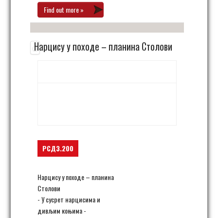
Find out more »
Нарцису у походе – планина Столови
17. мај 06:00
-
22:00
planina Stolovi kod Kraljeva,
Kamenica
Brezna
,
Srbija
+ Google Map
РСД3.200
Нарцису у походе – планина
Столови
- У сусрет нарцисима и
дивљим коњима -