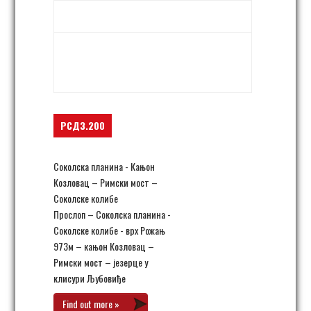
19. април 06:00
-
22:00
Donja Orovica,
kanjon reke Ljuboviđa
Ljubovija
,
Srbija
+ Google Map
РСД3.200
Соколска планина - Кањон
Козловац – Римски мост –
Соколске колибе
Прослоп – Соколска планина -
Соколске колибе - врх Рожањ
973м – кањон Козловац –
Римски мост – језерце у
клисури Љубовиђе
Find out more »