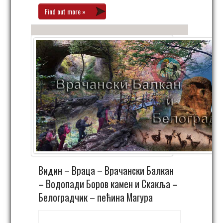
Find out more »
Видин – Враца – Врачански Балкан
– Водопади Боров камен и Скакља –
Белоградчик – пећина Магура
30. април 06:00
-
3. мај 23:30