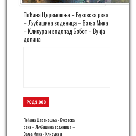
Пећина Церемошња – Буковска река
– Љубишина воденица – Ваља Мика
– Клисура и водопад Бобот – Вучја
долина
18. април 06:00
-
22:00
Bukovska reka,
Kučevo, Ceremošnja
Bukovska
,
Srbija
+ Google Map
РСД3.000
Пећина Церемошња - Буковска
река – Љубишина воденица –
Ваља Мика - Клисура и