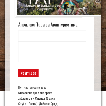
Априлска Тара са Авантуристима
17. април 17:30
-
19. април 21:00
Tara – Kaluđerske Bare,
Tara - Kaluđerske Bare
Bajina Bašta
,
Srbija
+ Google Map
РСД11.500
Пут настављамо кроз
живописне пределе преко
Јабланице и Сушице (брана
Стубо - Ровни), Дебелог Брда,