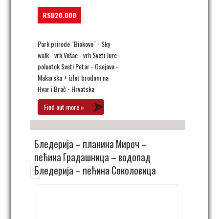
RSD20.000
Park prirode "Biokovo" - Sky
walk - vrh Vošac - vrh Sveti Jure -
poluotok Sveti Petar - Osejava -
Makarska + izlet brodom na
Hvar i Brač - Hrvatska
Find out more »
Бледерија – планина Мироч –
пећина Градашница – водопад
Бледерија – пећина Соколовица
30. мај 06:00
-
23:00
vodopad Blederija,
Miroč