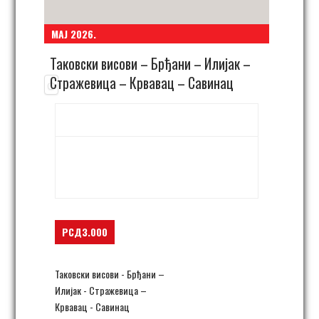
МАЈ 2026.
Таковски висови – Брђани – Илијак –
Стражевица – Крвавац – Савинац
10. мај 06:00
-
21:30
Brđani,
Straževica, Savinac
Takovo
,
Srbija
+ Google Map
РСД3.000
Таковски висови - Брђани –
Илијак - Стражевица –
Крвавац - Савинац