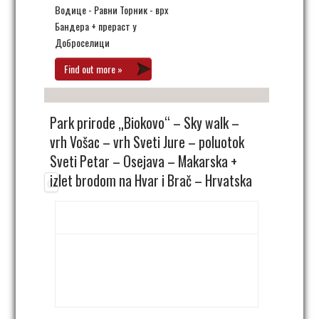
Водице - Равни Торник - врх
Бандера + прераст у
Доброселици
Find out more »
Park prirode „Biokovo“ – Sky walk –
vrh Vošac – vrh Sveti Jure – poluotok
Sveti Petar – Osejava – Makarska +
izlet brodom na Hvar i Brač – Hrvatska
27. мај 06:00
-
31. мај 23:30
Park prirode Biokovo,
Sky walk - Vošac - Sveti
Jure
Makarska
,
Hrvatska
+ Google Map