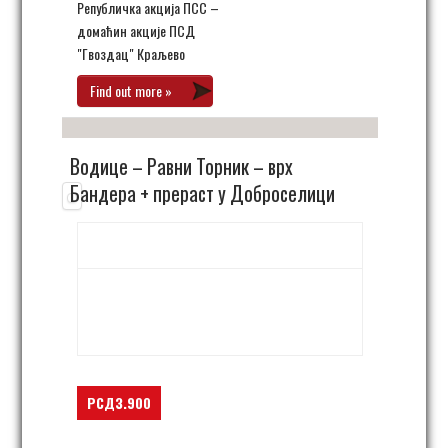
Републичка акција ПСС –
домаћин акције ПСД
"Гвоздац" Краљево
Find out more »
Водице – Равни Торник – врх
Бандера + прераст у Доброселици
23. мај 06:00
-
23:00
Zlatibor,
Vodice - Ravni Tornik - Bandera
Zlatibor - Dobroselica
,
11271
Serbia
+ Google Map
РСД3.900