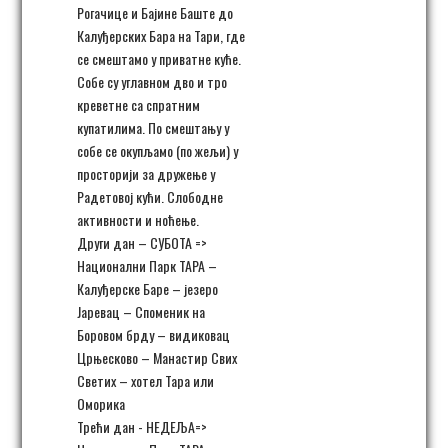
Рогачице и Бајине Баште до
Калуђерских Бара на Тари, где
се смештамо у приватне куће.
Собе су углавном дво и тро
креветне са спратним
купатилима. По смештању у
собе се окупљамо (по жељи) у
просторији за дружење у
Радетовој кући. Слободне
активности и ноћење.
Други дан – СУБОТА =>
Национални Парк ТАРА –
Калуђерске Баре – језеро
Јаревац – Споменик на
Боровом брду – видиковац
Црњесково – Манастир Свих
Светих – хотел Тара или
Оморика
Трећи дан - НЕДЕЉА=>