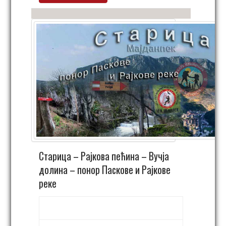
Старица – Рајкова пећина – Вучја
долина – понор Паскове и Рајкове
реке
26. април 06:00
-
22:00