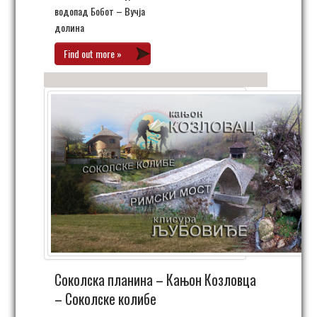
водопад Бобот – Вучја
долина
Find out more »
Соколска планина – Кањон Козловца
– Соколске колибе