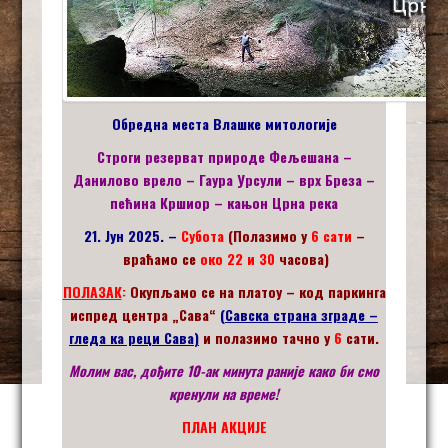
Обредна места Влашке митологије
Строги резерват природе Фељешана –
Данилово врело – Гаура Урсули – врх Бреза –
пећина Кршиор – кањон Црна река
21. Јун 2025. –
Субота
(
Полазимо у
6 сати
–
враћамо се
око 22 и 30
часова
)
ПОЛАЗАК
:
Окупљамо се на платоу – код паркинга
испред центра „Сава“
(
Савска страна зграде –
гледа ка реци Сава
)
и полазимо тачно у
6
сати.
Молим вас, дођите 10-ак минута раније како би
смо
кренули на време!
ПЛАН АКЦИЈЕ