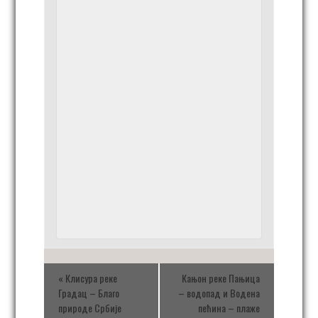
«
Клисура реке
Кањон реке Пањица
Градац – Благо
– водопад и Водена
природе Србије
пећина – плаже