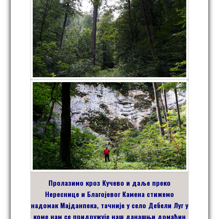
Пролазимо кроз Кучево и даље преко
Нереснице и Благојевог Камена стижемо
надомак Мајданпека, тачније у село Дебели Луг у
коме нам се придружује наш данашњи домаћин