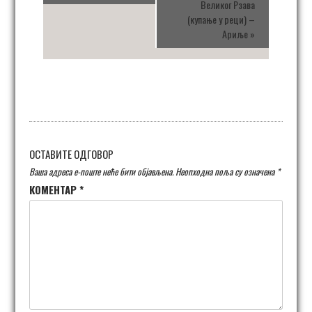
Великог Рзава
(купање у реци) –
Ариље
»
ОСТАВИТЕ ОДГОВОР
Ваша адреса е-поште неће бити објављена.
Неопходна поља су означена
*
КОМЕНТАР
*