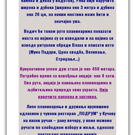
камена и дебла у водоток). Река није наручито
широка и дубока (ширина око 3 метра и дубина
око 20 цм, на неким местима може бити и
значајно ужа.
Водич ће током руте планинарима показати
места на којима су се изводили и на којима се
изводе ритуални обреди Влаха и описати исте
(Мума Падури, Црна свадба, Везивање,
Стрнџање…)
Кумулативни успон дуж стазе је око 450 метара.
Потребно време за извођење акције: око 8 сати.
Ова рута, акција је намењена планинарима и
љубитељима природе свих узраста.
Није
нарочито напорна и захтевна.
Лепо планинарење и дружење крунишемо
одласком у чувени ресторан „ПОДРУМ“ у Кучеву
на касни ручак – рану вечеру, у коме можемо
ручати по слободном избору и жељи, односно
претходно уговореном менију.