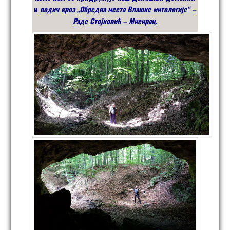
и
водич кроз „Обредна места Влашке митологије“ –
Раде Стојковић – Мисирац.