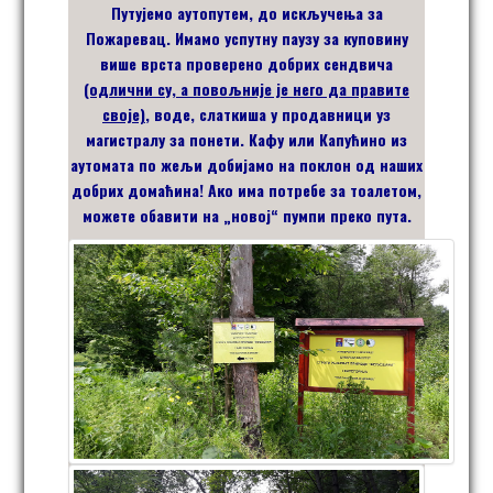
Путујемо аутопутем, до искључења за
Пожаревац. Имамо успутну паузу за куповину
више врста проверено добрих сендвича
(одлични су, а повољније је него да правите
своје)
, воде, слаткиша у продавници уз
магистралу за понети. Кафу или Капућино из
аутомата по жељи добијамо на поклон од наших
добрих домаћина! Ако има потребе за тоалетом,
можете обавити на „новој“ пумпи преко пута.