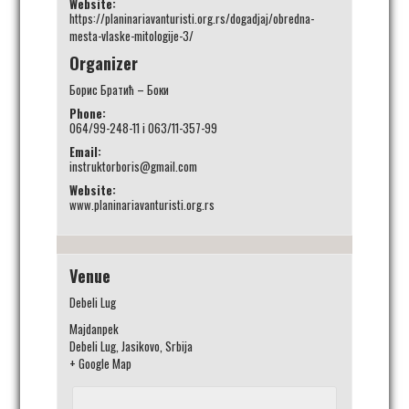
Website:
https://planinariavanturisti.org.rs/dogadjaj/obredna-
mesta-vlaske-mitologije-3/
Organizer
Борис Братић – Боки
Phone:
064/99-248-11 i 063/11-357-99
Email:
instruktorboris@gmail.com
Website:
www.planinariavanturisti.org.rs
Venue
Debeli Lug
Majdanpek
Debeli Lug, Jasikovo
,
Srbija
+ Google Map