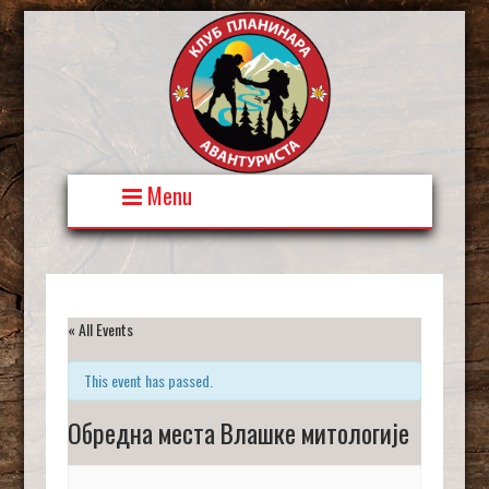
Skip
to
content
Menu
« All Events
This event has passed.
Обредна места Влашке митологије