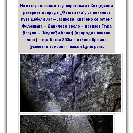
На стазу полазимо код скретања за Специјални
резерват природе „Фељешана“, са локалног
пута Дебели Луг – Јасиково. Крећемо се рутом:
Фељешана – Данилово врело – прераст Гаура
Урсули – (Медвеђи брлог) (природни камени
мост) – врх Бреза 803м – пећина Кршиор
(уклесани симбол) – кањон Црне реке.