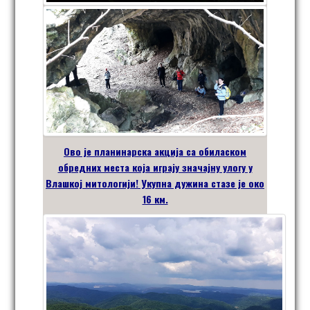
Ово је планинарска акција са обиласком
обредних места која играју значајну улогу у
Влашкој митологији! Укупна дужина стазе је око
16 км.