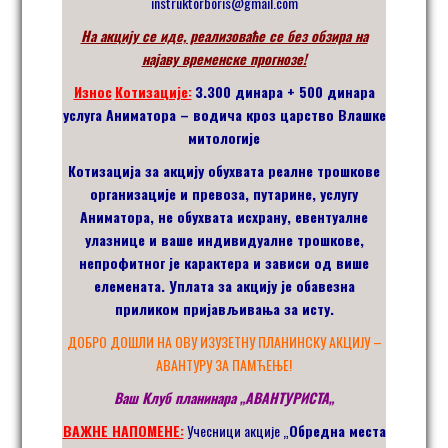
instruktorboris@gmail.com
На акцију се иде, реализоваће се без обзира на
најаву временске прогнозе!
Из
н
ос
Котиза
ције:
3.300 динара + 500 динара
услуга Аниматора – водича кроз царство Влашке
митологије
Котиза
циј
а за акцију обухвата реалне трошкове
организације и превоза, путарине, услугу
Аниматора, не обухвата исхрану, евентуалне
улазнице и ваше индивидуалне трошкове,
непрофитног је карактера и зависи од више
елемената. Уплата за акцију је обавезна
приликом пријављивања за исту.
ДОБРО ДОШЛИ НА ОВУ ИЗУЗЕТНУ ПЛАНИНСКУ АКЦИЈУ –
АВАНТУРУ ЗА ПАМЋЕЊЕ!
Ваш Клуб планинара
„
АВАНТУРИСТА
„
ВАЖНЕ НАПОМЕНЕ:
Учесници акције „
Обредна места