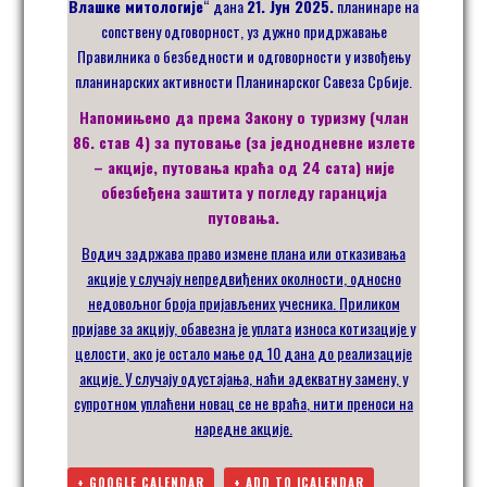
Влашке митологије
“ дана
21. Јун 2025.
планинаре на
сопствену одговорност, уз дужно придржавање
Правилника о безбедности и одговорности у извођењу
планинарских активности Планинарског Савеза Србије.
Напомињемо да према Закону о туризму (члан
86. став 4) за путовање (за једнодневне излете
– акције, путовања краћа од 24 сата) није
обезбеђена заштита у погледу гаранција
путовања.
Водич задржава право измене плана или отказивања
акције у случају непредвиђених околности
, односно
недовољног броја пријављених учесника.
Приликом
пријаве
за акцију,
обавезна је
уплата
износа котизације у
целости, ако је остало мање од 10 дана до реализације
акције
. У случају одустајања, наћи
адекватну
замену
,
у
супротном
уплаћени
новац се не враћа
, нити преноси на
наредне акције
.
+ GOOGLE CALENDAR
+ ADD TO ICALENDAR