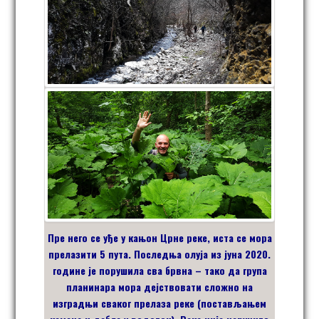
Пре него се уђе у кањон Црне реке, иста се мора
прелазити 5 пута. Последња олуја из јуна 2020.
године је порушила сва брвна – тако да група
планинара мора дејствовати сложно на
изградњи сваког прелаза реке (постављањем