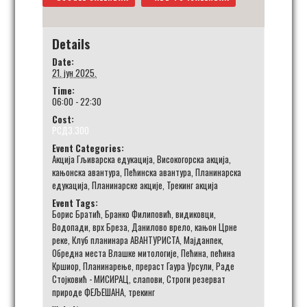
Details
Date:
21. јун 2025.
Time:
06:00 - 22:30
Cost:
РСД3.300
Event Categories:
Акција Гљиварска едукација
,
Високогорска акција
,
кањонска авантура
,
Пећинска авантура
,
Планинарска
едукација
,
Планинарске акције
,
Трекинг акција
Event Tags:
Борис Братић
,
Бранко Филиповић
,
видиковци
,
Водопади
,
врх Бреза
,
Данилово врело
,
кањон Црне
реке
,
Клуб планинара АВАНТУРИСТА
,
Мајданпек
,
Обредна места Влашке митологије
,
Пећина
,
пећина
Кршиор
,
Планинарење
,
прераст Гаура Урсули
,
Раде
Стојковић - МИСИРАЦ
,
слапови
,
Строги резерват
природе ФЕЉЕШАНА
,
трекинг