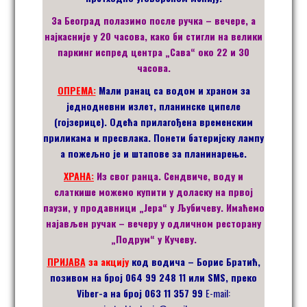
За Београд полазимо после ручка – вечере, а
најкасније у 20 часова, како би стигли на велики
паркинг испред центра „Сава“ око 22 и 30
часова.
ОПРЕМА:
Мали ранац са водом и храном за
једнодневни излет, планинске ципеле
(гојзерице). Одећа прилагођена временским
приликама и пресвлака. Понети батеријску лампу
а пожељно је и штапове за планинарење.
ХРАНА:
Из свог ранца. Сендвиче, воду и
слаткише можемо купити у доласку на првој
паузи, у продавници „Јера“ у Љубичеву. Имаћемо
најављен ручак – вечеру у одличном ресторану
„Подрум“ у Кучеву.
ПРИЈАВ
А
за акцију
код водича – Борис Братић
,
позивом на број 064 99 248 11 или
SMS,
преко
Viber-a
на број 063 11 357 99
E-mail: