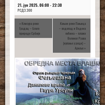
21. јун 2025. 06:00
-
22:30
РСД3.300
«
Клисура реке
Кањон реке Пањица
Градац – Благо
– водопад и Водена
природе Србије
пећина – плаже
Великог Рзава
(купање у реци) –
Ариље
»