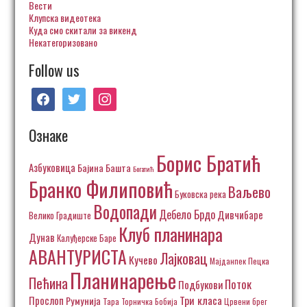
Вести
Клупска видеотека
Куда смо скитали за викенд
Некатегоризовано
Follow us
facebook
twitter
instagram
Ознаке
Борис Братић
Азбуковица
Бајина Башта
Богатић
Бранко Филиповић
Ваљево
Буковска река
Водопади
Дебело Брдо
Дивчибаре
Велико Градиште
Клуб планинара
Дунав
Калуђерске Баре
АВАНТУРИСТА
Лајковац
Кучево
Пецка
Мајданпек
Планинарење
Пећина
Поток
Подбукови
Три класа
Прослоп
Румунија
Тара
Торничка Бобија
Црвени брег