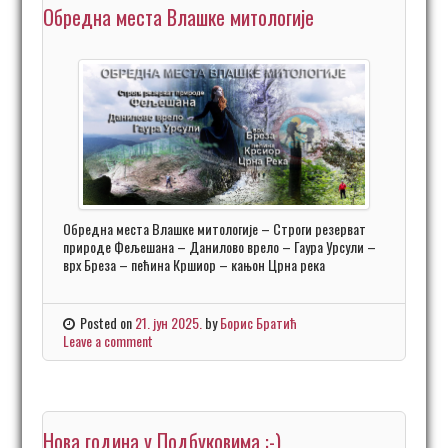
Обредна места Влашке митологије
Обредна места Влашке митологије – Строги резерват
природе Фељешана – Данилово врело – Гаура Урсули –
врх Бреза – пећина Кршиор – кањон Црна река
Posted on
21. јун 2025.
by
Борис Братић
Leave a comment
Нова година у Подбуковима :-)