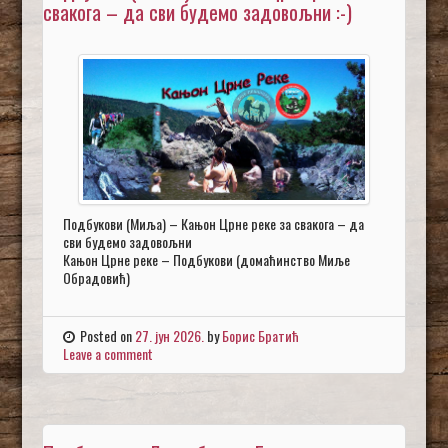
свакога – да сви будемо задовољни :-)
Подбукови (Миља) – Кањон Црне реке за свакога – да
сви будемо задовољни
Кањон Црне реке – Подбукови (домаћинство Миље
Обрадовић)
Posted on
27. јун 2026.
by
Борис Братић
Leave a comment