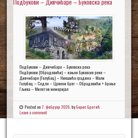
Подбукови – Дивчибаре – Буковска река
Подбукови – Дивчибаре – Буковска река
Подбукови (Обрадовићи) – кањон Буковске реке –
Дивчибаре (Голубац) – Никшића градина – Мали
Голубац – Седло – Црвени брег – Обрадовићи + брање
Гљива – Милетов меморијал
Posted on
7. фебруар 2026.
by
Борис Братић
Leave a comment