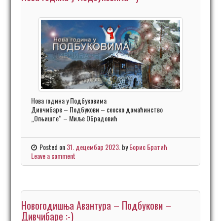
Нова година у Подбуковима
Дивчибаре – Подбукови – сеоско домаћинство
„Огњиште“ – Миље Обрадовић
Posted on
31. децембар 2023.
by
Борис Братић
Leave a comment
Новогодишња Авантура – Подбукови –
Дивчибаре :-)