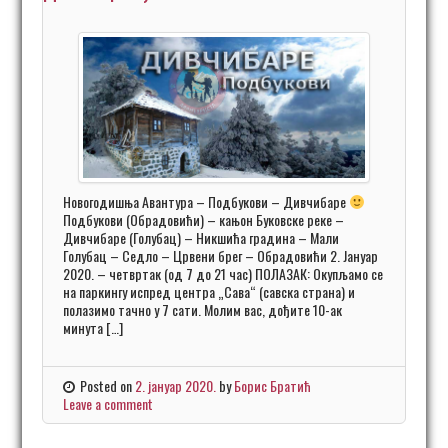
Новогодишња Авантура – Подбукови – Дивчибаре
Подбукови (Обрадовићи) – кањон Буковске реке –
Дивчибаре (Голубац) – Никшића градина – Мали
Голубац – Седло – Црвени брег – Обрадовићи 2. Јануар
2020. – четвртак (од 7 до 21 час) ПОЛАЗАК: Окупљамо се
на паркингу испред центра „Сава“ (савска страна) и
полазимо тачно у 7 сати. Молим вас, дођите 10-ак
минута […]
Posted on
2. јануар 2020.
by
Борис Братић
Leave a comment