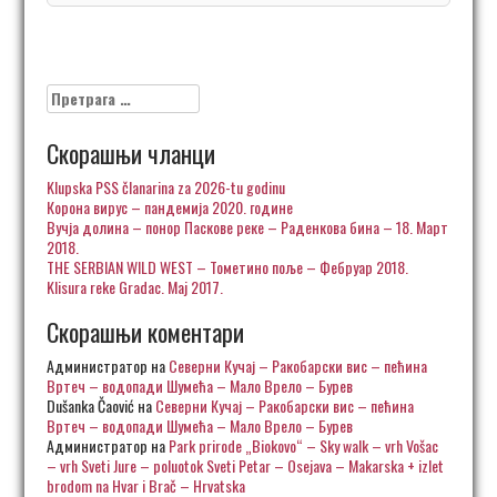
Претрага
за:
Скорашњи чланци
Klupska PSS članarina za 2026-tu godinu
Корона вирус – пандемија 2020. године
Вучја долина – понор Паскове реке – Раденкова бина – 18. Март
2018.
THE SERBIAN WILD WEST – Тометино поље – Фебруар 2018.
Klisura reke Gradac. Maj 2017.
Скорашњи коментари
Администратор
на
Северни Кучај – Ракобарски вис – пећина
Вртеч – водопади Шумећа – Мало Врело – Бурев
Dušanka Čaović
на
Северни Кучај – Ракобарски вис – пећина
Вртеч – водопади Шумећа – Мало Врело – Бурев
Администратор
на
Park prirode „Biokovo“ – Sky walk – vrh Vošac
– vrh Sveti Jure – poluotok Sveti Petar – Osejava – Makarska + izlet
brodom na Hvar i Brač – Hrvatska