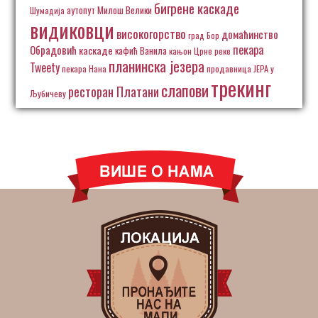
бигрене каскаде
аутопут Милош Велики
Шумадија
видиковци
високогорство
домаћинство
град Бор
пекара
Обрадовић
каскаде
кафић Ванила
кањон Црне реке
планинска језера
Tweety
пекара Нана
продавница ЈЕРА у
трекинг
слапови
ресторан Платани
Љубичеву