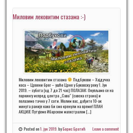
Миловим лековитим стазама :-)
Миловим лековитим стазама
Подбукови – Хајдучка
коса – Црвени брег – ушће Црне у Буковску реку 1. Јун
2019. – субота (од 7 до 21 час) ПОЛАЗАК: Окупљамо се на
паркингу испред центра „Сава“ (савска страна) и
полазимо тачно у 7 сати. Молим вас, дођите 10-ак
минута раније како би смо кренули на време! ПЛАН
АКЦИЈЕ Путујемо Ибарском магистралом […]
Posted on
1. јун 2019.
by
Борис Братић
Leave a comment