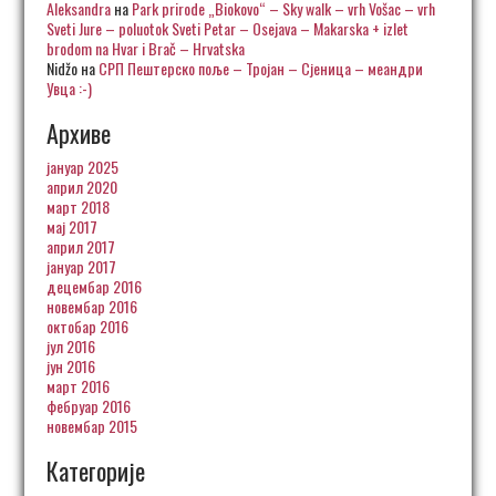
Aleksandra
на
Park prirode „Biokovo“ – Sky walk – vrh Vošac – vrh
Sveti Jure – poluotok Sveti Petar – Osejava – Makarska + izlet
brodom na Hvar i Brač – Hrvatska
Nidžo
на
СРП Пештерско поље – Тројан – Сјеница – меандри
Увца :-)
Архиве
јануар 2025
април 2020
март 2018
мај 2017
април 2017
јануар 2017
децембар 2016
новембар 2016
октобар 2016
јул 2016
јун 2016
март 2016
фебруар 2016
новембар 2015
Категорије