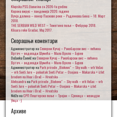
Klupska PSS članarina za 2026-tu godinu
Корона вирус – пандемија 2020. године
Вучја долина – понор Паскове реке – Раденкова бина – 18. Март
2018.
THE SERBIAN WILD WEST – Тометино поље – Фебруар 2018.
Klisura reke Gradac. Maj 2017.
Скорашњи коментари
Администратор
на
Северни Кучај – Ракобарски вис – пећина
Вртеч – водопади Шумећа – Мало Врело – Бурев
Dušanka Čaović
на
Северни Кучај – Ракобарски вис – пећина
Вртеч – водопади Шумећа – Мало Врело – Бурев
Администратор
на
Park prirode „Biokovo“ – Sky walk – vrh Vošac
– vrh Sveti Jure – poluotok Sveti Petar – Osejava – Makarska + izlet
brodom na Hvar i Brač – Hrvatska
Aleksandra
на
Park prirode „Biokovo“ – Sky walk – vrh Vošac – vrh
Sveti Jure – poluotok Sveti Petar – Osejava – Makarska + izlet
brodom na Hvar i Brač – Hrvatska
Nidžo
на
СРП Пештерско поље – Тројан – Сјеница – меандри
Увца :-)
Архиве