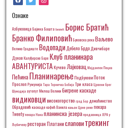
Ознаке
Борис Братић
Азбуковица
Бајина Башта
Богатић
Бранко Филиповић
Ваљево
Буковска река
Водопади
Дебело Брдо
Дивчибаре
Велико Градиште
Клуб планинара
Дунав
Калуђерске Баре
АВАНТУРИСТА
Лајковац
Кучево
Пецка
Мајданпек
Планинарење
Пећина
Поток
Подбукови
Три класа
Прослоп
Румунија
Тара
Торничка Бобија
Црвени брег
бигрене каскаде
аутопут Милош Велики
Шумадија
видиковци
високогорство
домаћинство
град Бор
пекара
Обрадовић
каскаде
кафић Ванила
кањон Црне реке
планинска језера
Tweety
пекара Нана
продавница ЈЕРА у
трекинг
слапови
ресторан Платани
Љубичеву