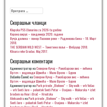
Претрага
за:
Скорашњи чланци
Klupska PSS članarina za 2026-tu godinu
Корона вирус – пандемија 2020. године
Вучја долина – понор Паскове реке – Раденкова бина – 18. Март
2018.
THE SERBIAN WILD WEST – Тометино поље – Фебруар 2018.
Klisura reke Gradac. Maj 2017.
Скорашњи коментари
Администратор
на
Северни Кучај – Ракобарски вис – пећина
Вртеч – водопади Шумећа – Мало Врело – Бурев
Dušanka Čaović
на
Северни Кучај – Ракобарски вис – пећина
Вртеч – водопади Шумећа – Мало Врело – Бурев
Администратор
на
Park prirode „Biokovo“ – Sky walk – vrh Vošac
– vrh Sveti Jure – poluotok Sveti Petar – Osejava – Makarska + izlet
brodom na Hvar i Brač – Hrvatska
Aleksandra
на
Park prirode „Biokovo“ – Sky walk – vrh Vošac – vrh
Sveti Jure – poluotok Sveti Petar – Osejava – Makarska + izlet
brodom na Hvar i Brač – Hrvatska