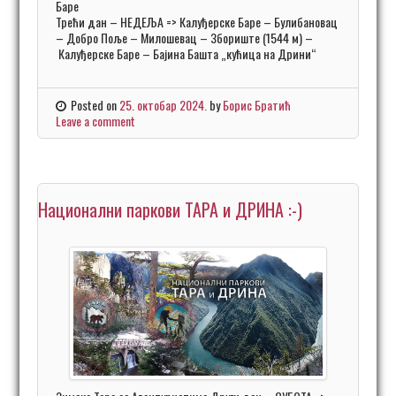
Баре
Трећи дан – НЕДЕЉА => Калуђерске Баре – Булибановац
– Добро Поље – Милошевац – Збориште (1544 м) –
Калуђерске Баре – Бајина Башта „кућица на Дрини“
Posted on
25. октобар 2024.
by
Борис Братић
Leave a comment
Национални паркови ТАРА и ДРИНА :-)