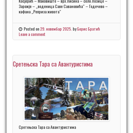
Косјерић – Маковиште – врх Лисина – село Лозице –
Зарожје – „воденица Саве Савановића“ – Годечево –
кафана „Реприза живота“
Posted on
29. новембар 2025.
by
Борис Братић
Leave a comment
Сретењска Тара са Авантуристима
Сретењска Тара са Авантуристима