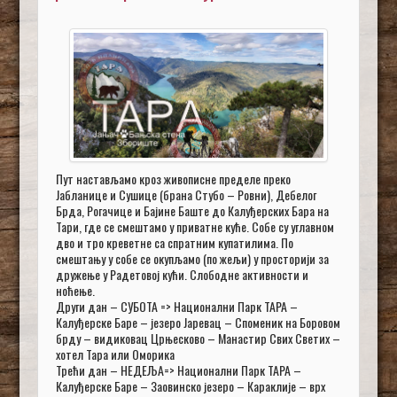
Пут настављамо кроз живописне пределе преко
Јабланице и Сушице (брана Стубо – Ровни), Дебелог
Брда, Рогачице и Бајине Баште до Калуђерских Бара на
Тари, где се смештамо у приватне куће. Собе су углавном
дво и тро креветне са спратним купатилима. По
смештању у собе се окупљамо (по жељи) у просторији за
дружење у Радетовој кући. Слободне активности и
ноћење.
Други дан – СУБОТА => Национални Парк ТАРА –
Калуђерске Баре – језеро Јаревац – Споменик на Боровом
брду – видиковац Црњесково – Манастир Свих Светих –
хотел Тара или Оморика
Трећи дан – НЕДЕЉА=> Национални Парк ТАРА –
Калуђерске Баре – Заовинско језеро – Караклије – врх