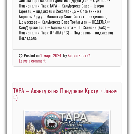
Зимска Тара са Авантуристима Други дан – СУБОТА =>
Национални Парк ТАРА – Калуђерске Баре – језеро
Јаревац – видиковци Соколарица – Споменик на
Боровом брду – Манастир Свих Светих – видиковац
Црњесково – Калуђерске Баре Трећи дан – НЕДЕЉА=>
Калуђерске баре – Бајина Башта – ГП Скелани (БиХ) –
Национални Парк ДРИНА (РС) – Подравањ – видиковац
Погледала
Posted on
1. март 2024.
by
Борис Братић
Leave a comment
ТАРА – Авантура на Предовом Крсту + Јањач
:-)