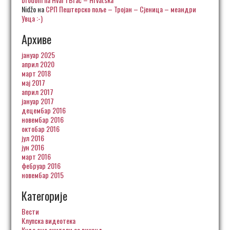
Nidžo
на
СРП Пештерско поље – Тројан – Сјеница – меандри
Увца :-)
Архиве
јануар 2025
април 2020
март 2018
мај 2017
април 2017
јануар 2017
децембар 2016
новембар 2016
октобар 2016
јул 2016
јун 2016
март 2016
фебруар 2016
новембар 2015
Категорије
Вести
Клупска видеотека
Куда смо скитали за викенд