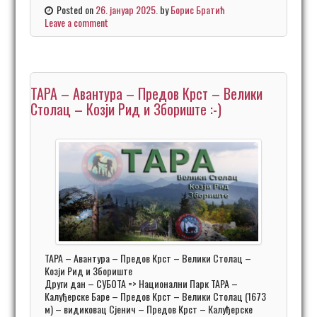
Posted on
26. јануар 2025.
by
Борис Братић
Leave a comment
ТАРА – Авантура – Предов Крст – Велики
Столац – Козји Рид и Збориште :-)
ТАРА – Авантура – Предов Крст – Велики Столац –
Козји Рид и Збориште
Други дан – СУБОТА => Национални Парк ТАРА –
Калуђерске Баре – Предов Крст – Велики Столац (1673
м) – видиковац Сјенич – Предов Крст – Калуђерске