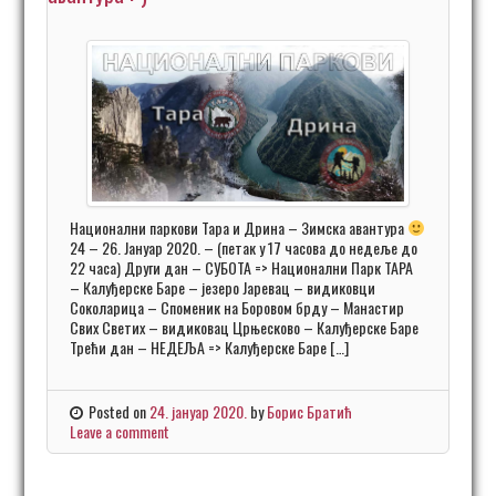
Национални паркови Тара и Дрина – Зимска авантура
24 – 26. Јануар 2020. – (петак у 17 часова до недеље до
22 часа) Други дан – СУБОТА => Национални Парк ТАРА
– Калуђерске Баре – језеро Јаревац – видиковци
Соколарица – Споменик на Боровом брду – Манастир
Свих Светих – видиковац Црњесково – Калуђерске Баре
Трећи дан – НЕДЕЉА => Калуђерске Баре […]
Posted on
24. јануар 2020.
by
Борис Братић
Leave a comment