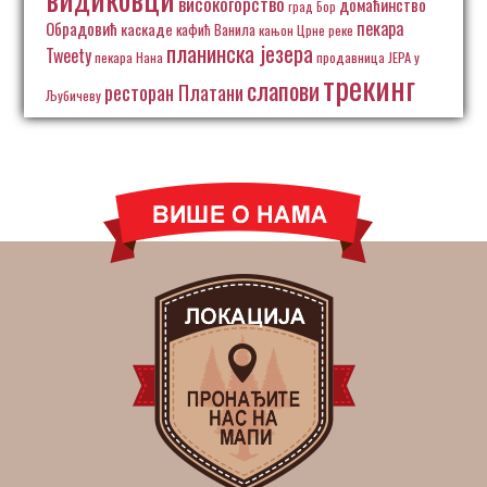
високогорство
домаћинство
град Бор
пекара
Обрадовић
каскаде
кафић Ванила
кањон Црне реке
планинска језера
Tweety
пекара Нана
продавница ЈЕРА у
трекинг
слапови
ресторан Платани
Љубичеву