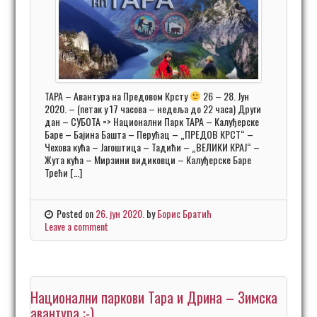
ТАРА – Авантура на Предовом Крсту
26 – 28. Јун
2020. – (петак у 17 часова – недељa до 22 часа) Други
дан – СУБОТА => Национални Парк ТАРА – Калуђерске
Баре – Бајина Башта – Перућац – „ПРЕДОВ КРСТ“ –
Чехова кућа – Јагоштица – Тадићи – „ВЕЛИКИ КРАЈ“ –
Жута кућа – Мирзини видиковци – Калуђерске Баре
Трећи […]
Posted on
26. јун 2020.
by
Борис Братић
Leave a comment
Национални паркови Тара и Дрина – Зимска
авантура :-)