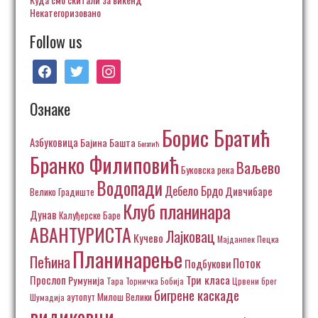
Некатегоризовано
Follow us
facebook
twitter
instagram
Ознаке
Борис Братић
Азбуковица
Бајина Башта
Богатић
Бранко Филиповић
Ваљево
Буковска река
Водопади
Дебело Брдо
Дивчибаре
Велико Градиште
Клуб планинара
Дунав
Калуђерске Баре
АВАНТУРИСТА
Лајковац
Кучево
Пецка
Мајданпек
Планинарење
Пећина
Поток
Подбукови
Три класа
Прослоп
Румунија
Тара
Торничка Бобија
Црвени брег
бигрене каскаде
аутопут Милош Велики
Шумадија
видиковци