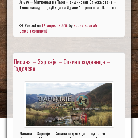
Јањач – Митровац на Тари – видиковац Бањска стена –
Тепих ливада – „кућица на Дрини“ – ресторан Платани
Posted on
17. април 2026.
by
Борис Братић
Leave a comment
Лисина – Зарожје – Савина воденица –
Годечево
Лисина – Зарожје – Савина воденица – Годечево