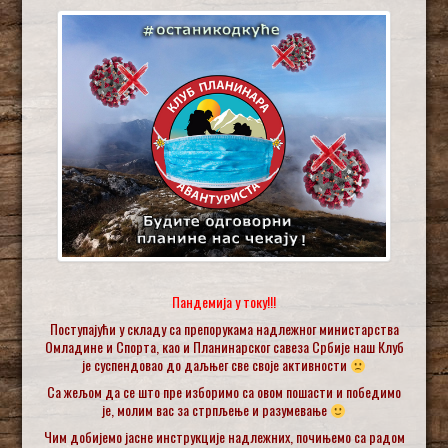
Пандемија у току!!!
Поступајући у складу са препорукама надлежног министарства
Омладине и Спорта, као и Планинарског савеза Србије наш Клуб
је суспендовао до даљњег све своје активности
Са жељом да се што пре изборимо са овом пошасти и победимо
је, молим вас за стрпљење и разумевање
Чим добијемо јасне инструкције надлежних, почињемо са радом