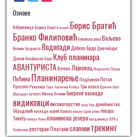
Ознаке
Борис Братић
Азбуковица
Бајина Башта
Богатић
Бранко Филиповић
Ваљево
Буковска река
Водопади
Дебело Брдо
Дивчибаре
Велико Градиште
Клуб планинара
Дунав
Калуђерске Баре
АВАНТУРИСТА
Лајковац
Кучево
Пецка
Мајданпек
Планинарење
Пећина
Поток
Подбукови
Три класа
Прослоп
Румунија
Тара
Торничка Бобија
Црвени брег
бигрене каскаде
аутопут Милош Велики
Шумадија
видиковци
високогорство
домаћинство
град Бор
пекара
Обрадовић
каскаде
кафић Ванила
кањон Црне реке
планинска језера
Tweety
пекара Нана
продавница ЈЕРА у
трекинг
слапови
ресторан Платани
Љубичеву