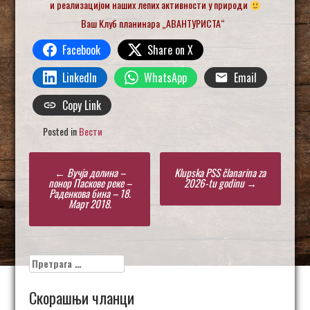
и реализацијом наших лепих активности у природи
Ваш Клуб планинара „АВАНТУРИСТА“
Facebook
Share on X
LinkedIn
WhatsApp
Email
Copy Link
Posted in
Вести
Post
←
Вучја долина –
Klupska PSS članarina za
navigation
понор Паскове реке –
2026-tu godinu
→
Раденкова бина – 18.
Март 2018.
Претрага
за:
Скорашњи чланци