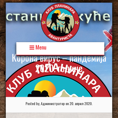
Skip
to
content
Menu
Корона вирус – пандемија
2020. године
Posted by, Администратор on 20. април 2020.