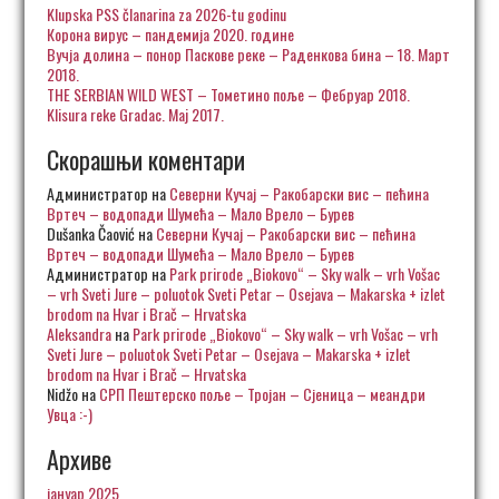
Klupska PSS članarina za 2026-tu godinu
Корона вирус – пандемија 2020. године
Вучја долина – понор Паскове реке – Раденкова бина – 18. Март
2018.
THE SERBIAN WILD WEST – Тометино поље – Фебруар 2018.
Klisura reke Gradac. Maj 2017.
Скорашњи коментари
Администратор
на
Северни Кучај – Ракобарски вис – пећина
Вртеч – водопади Шумећа – Мало Врело – Бурев
Dušanka Čaović
на
Северни Кучај – Ракобарски вис – пећина
Вртеч – водопади Шумећа – Мало Врело – Бурев
Администратор
на
Park prirode „Biokovo“ – Sky walk – vrh Vošac
– vrh Sveti Jure – poluotok Sveti Petar – Osejava – Makarska + izlet
brodom na Hvar i Brač – Hrvatska
Aleksandra
на
Park prirode „Biokovo“ – Sky walk – vrh Vošac – vrh
Sveti Jure – poluotok Sveti Petar – Osejava – Makarska + izlet
brodom na Hvar i Brač – Hrvatska
Nidžo
на
СРП Пештерско поље – Тројан – Сјеница – меандри
Увца :-)
Архиве
јануар 2025