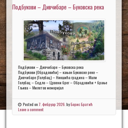
Подбукови – Дивчибаре – Буковска река
Подбукови – Дивчибаре – Буковска река
Подбукови (Обрадовићи) – кањон Буковске реке –
Дивчибаре (Голубац) – Никшића градина – Мали
Голубац – Седло – Црвени брег – Обрадовићи + брање
Гљива – Милетов меморијал
Posted on
7. фебруар 2026.
by
Борис Братић
Leave a comment