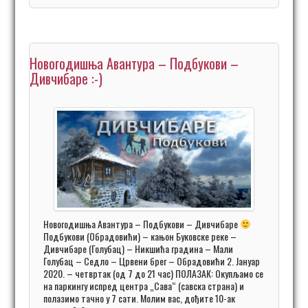
Новогодишња Авантура – Подбукови –
Дивчибаре :-)
Новогодишња Авантура – Подбукови – Дивчибаре
Подбукови (Обрадовићи) – кањон Буковске реке –
Дивчибаре (Голубац) – Никшића градина – Мали
Голубац – Седло – Црвени брег – Обрадовићи 2. Јануар
2020. – четвртак (од 7 до 21 час) ПОЛАЗАК: Окупљамо се
на паркингу испред центра „Сава“ (савска страна) и
полазимо тачно у 7 сати. Молим вас, дођите 10-ак