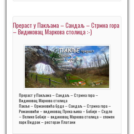
Прераст у Пакљама – Сандаљ – Стрмна гора
– Видиковац Маркова столица :-)
Прераст у Пакљама – Сандаљ – Стрмна гора –
Видиковац Маркова столица
Пакље – Ормановића брдо – Сандаљ – Стрмна гора –
Романовићи – видиковац Прека њива – Бобије – Седло
– Велике Бобије – видиковац Маркова столица – спомен
парк Видрак – ресторан Платани