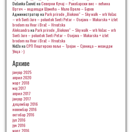
Dušanka Čaović
на
Северни Кучај – Ракобарски вис – пећина
Вртеч – водопади Шумећа – Мало Врело – Бурев
Администратор
на
Park prirode „Biokovo“ – Sky walk – vrh Vošac
– vrh Sveti Jure – poluotok Sveti Petar – Osejava – Makarska + izlet
brodom na Hvar i Brač – Hrvatska
Aleksandra
на
Park prirode „Biokovo“ – Sky walk – vrh Vošac – vrh
Sveti Jure – poluotok Sveti Petar – Osejava – Makarska + izlet
brodom na Hvar i Brač – Hrvatska
Nidžo
на
СРП Пештерско поље – Тројан – Сјеница – меандри
Увца :-)
Архиве
јануар 2025
април 2020
март 2018
мај 2017
април 2017
јануар 2017
децембар 2016
новембар 2016
октобар 2016
јул 2016
јун 2016
март 2016