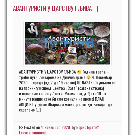
АВАНТУРИСТИ У ЦАРСТВУ ГЉИВА :-)
АВАНТУРИСТИ У ЦАРСТВУ ГЉИВА
Година трећа –
трећи пут! Гљиварење на Дивчибарама
4. Новембар
2020. – среда (од 7 до 19 часова) ПОЛАЗАК: Окупљамо се
на паркингу испред центра „Сава“ (савска страна)
и полазимо тачно у 7 сати. Молим вас, дођите 10-ак
минута раније како би смо кренули на време! ПЛАН
АКЦИЈЕ Путујемо Ибарском магистралом до Ћелија, где
скрећемо […]
Posted on
4. новембар 2020.
by
Борис Братић
Leave a comment