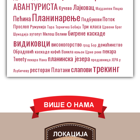
АВАНТУРИСТА
Лајковац
Кучево
Пецка
Мајданпек
Планинарење
Пећина
Поток
Подбукови
Три класа
Прослоп
Румунија
Тара
Торничка Бобија
Црвени брег
бигрене каскаде
аутопут Милош Велики
Шумадија
видиковци
високогорство
домаћинство
град Бор
пекара
Обрадовић
каскаде
кафић Ванила
кањон Црне реке
планинска језера
Tweety
пекара Нана
продавница ЈЕРА у
трекинг
слапови
ресторан Платани
Љубичеву