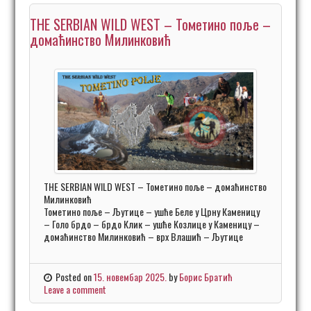
THE SERBIAN WILD WEST – Тометино поље –
домаћинство Милинковић
THE SERBIAN WILD WEST – Тометино поље – домаћинство
Милинковић
Тометино поље – Љутице – ушће Беле у Црну Каменицу
– Голо брдо – брдо Клик – ушће Козлице у Каменицу –
домаћинство Милинковић – врх Влашић – Љутице
Posted on
15. новембар 2025.
by
Борис Братић
Leave a comment