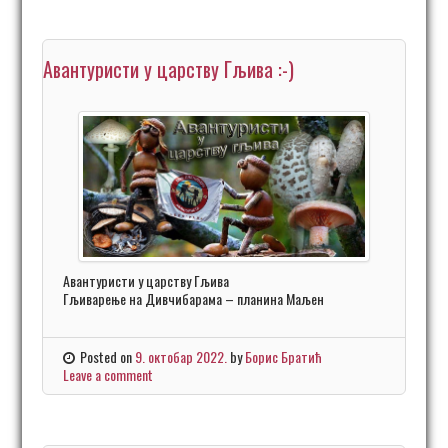
Авантуристи у царству Гљива :-)
Авантуристи у царству Гљива
Гљиварење на Дивчибарама – планина Маљен
Posted on
9. октобар 2022.
by
Борис Братић
Leave a comment