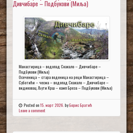
Дивчибаре – Подбукови (Миља)
Манастирица – водопад Скакало – Дивчибаре –
Подбукови (Миља)
Осеченица – стара воденица на реци Манастирица –
Суботићи – чесма – водопад Скакало – Дивчибаре –
видиковац Љути Крш – камп Бреза – Подбукови (Миља)
Posted on
15. март 2026.
by
Борис Братић
Leave a comment