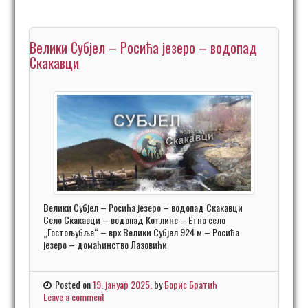
Велики Субјел – Росића језеро – водопад
Скакавци
Велики Субјел – Росића језеро – водопад Скакавци
Село Скакавци – водопад Котлине – Етно село
„Гостољубље“ – врх Велики Субјел 924 м – Росића
језеро – домаћинство Лазовићи
Posted on
19. јануар 2025.
by
Борис Братић
Leave a comment