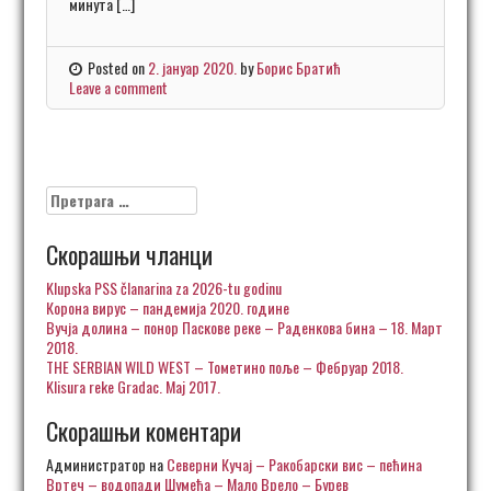
минута […]
Posted on
2. јануар 2020.
by
Борис Братић
Leave a comment
Претрага
за:
Скорашњи чланци
Klupska PSS članarina za 2026-tu godinu
Корона вирус – пандемија 2020. године
Вучја долина – понор Паскове реке – Раденкова бина – 18. Март
2018.
THE SERBIAN WILD WEST – Тометино поље – Фебруар 2018.
Klisura reke Gradac. Maj 2017.
Скорашњи коментари
Администратор
на
Северни Кучај – Ракобарски вис – пећина
Вртеч – водопади Шумећа – Мало Врело – Бурев