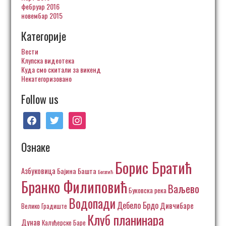
фебруар 2016
новембар 2015
Категорије
Вести
Клупска видеотека
Куда смо скитали за викенд
Некатегоризовано
Follow us
facebook
twitter
instagram
Ознаке
Борис Братић
Азбуковица
Бајина Башта
Богатић
Бранко Филиповић
Ваљево
Буковска река
Водопади
Дебело Брдо
Дивчибаре
Велико Градиште
Клуб планинара
Дунав
Калуђерске Баре