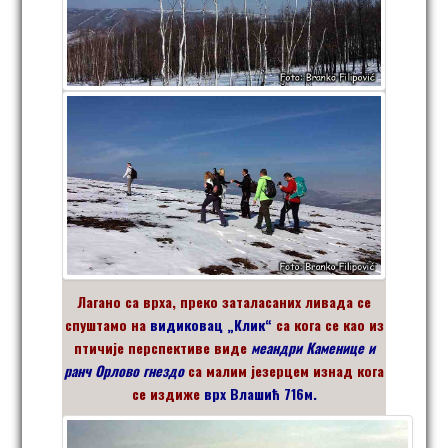
Лагано са врха, преко заталасаних ливада се
спуштамо на
видиковац „Клик“
са кога се као из
птичије перспективе виде
меандри Каменице и
ранч Орлово гнездо
са малим језерцем изнад кога
се издиже
врх Влашић 716м.