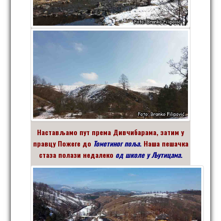
Настављамо
пут према Дивчибарама, затим у
правцу Пожеге до
Тометиног поља
.
Наша пешачка
стаза полази недалеко
од школе у Љутицама
.