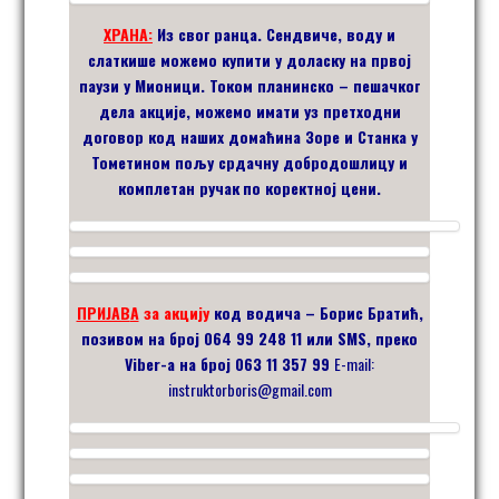
ХРАНА:
Из свог ранца. Сендвиче, воду и
слаткише можемо купити у доласку на првој
паузи
у Мионици
.
Током
планинско – пешачког
дела акције, можемо имати
уз претходни
договор код наших
домаћина Зоре и Станка
у
Тометином пољу срдачну добродошлицу и
комплетан
ручак
по
коректној
цен
и.
ПРИЈАВ
А
за акцију
код водича – Борис Братић
,
позивом на број 064 99 248 11 или
SMS,
преко
Viber-a
на број 063 11 357 99
E-mail:
instruktorboris@gmail.com