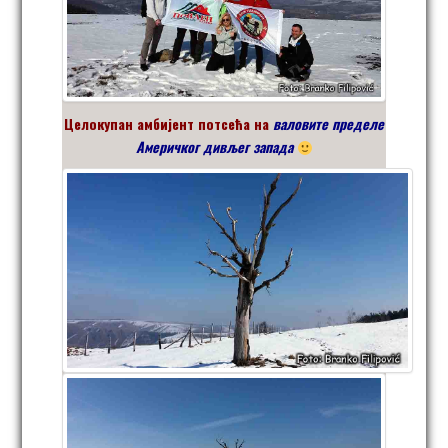
Целокупан амбијент потсећа на
валовите пределе
Америчког дивљег запада