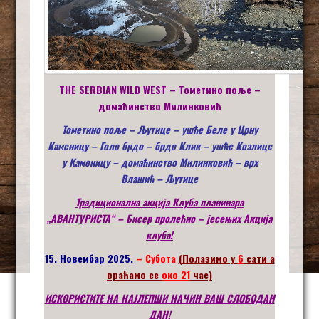
THE SERBIAN WILD WEST – Тометино поље –
домаћинство Милинковић
Тометино поље – Љутице – ушће Беле у Црну
Каменицу – Голо брдо – брдо Клик – ушће Козлице
у Каменицу – домаћинство Милинковић – врх
Влашић – Љутице
Традиционална акција Клуба планинара
„
АВАНТУРИСТА
“ – Бисер пролећно – јесењих Акција
клуба!
15. Новембар 2025.
– Субота
(Полазимо у
6
сати а
враћамо се
око 21
час)
ИСКОРИСТИТЕ НА НАЈЛЕПШИ НАЧИН ВАШ СЛОБОДАН
ДАН!