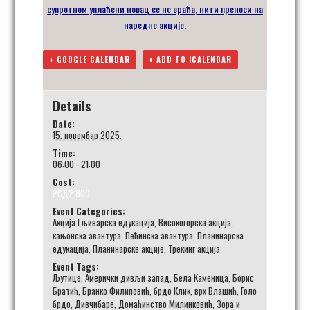
супротном
уплаћени
новац се не враћа
, нити преноси на
наредне акције
.
+ GOOGLE CALENDAR
+ ADD TO ICALENDAR
Details
Date:
15. новембар 2025.
Time:
06:00 - 21:00
Cost:
РСД2.800
Event Categories:
Акција Гљиварска едукација
,
Високогорска акција
,
кањонска авантура
,
Пећинска авантура
,
Планинарска
едукација
,
Планинарске акције
,
Трекинг акција
Event Tags:
Љутице
,
Амерички дивљи запад
,
Бела Каменица
,
Борис
Братић
,
Бранко Филиповић
,
брдо Клик
,
врх Влашић
,
Голо
брдо
,
Дивчибаре
,
Домаћинство Милинковић
,
Зора и