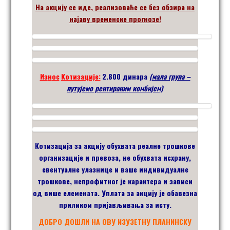
На акцију се иде, реализоваће се без обзира на
најаву временске прогнозе!
Из
н
ос
Котиза
ције:
2.80
0
динара
(мала група –
путујемо рентираним комбијем)
Котиза
циј
а за акцију обухвата реалне трошкове
организације и превоза, не обухвата исхрану,
евентуалне улазнице и ваше индивидуалне
трошкове, непрофитног је карактера и зависи
од више елемената. Уплата за акцију је обавезна
приликом пријављивања за исту.
ДОБРО ДОШЛИ НА ОВУ ИЗУЗЕТНУ ПЛАНИНСКУ