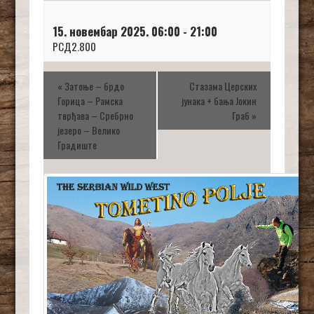
15. новембар 2025. 06:00
-
21:00
РСД2.800
«
Затоње – брдо
Стазама Церских
Горица – Рамска
јунака + бања Јокин
тврђава – Сребрно
Граб
»
језеро – Велико
Градиште