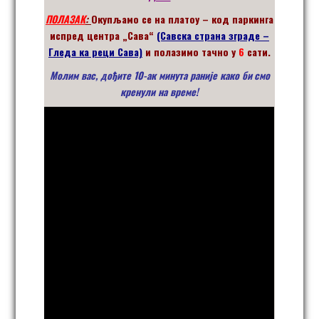
ПОЛАЗАК
:
Окупљамо се на платоу – код паркинга
испред центра „Сава“
(Савска страна зграде –
Гледа ка реци Сава)
и полазимо тачно у
6
сати.
Молим вас, дођите 10-ак минута раније како би
смо
кренули на време!