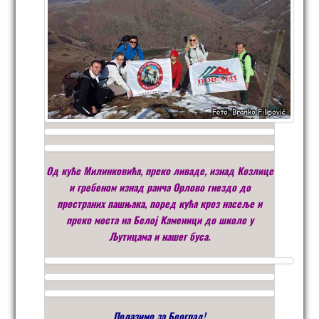
Од куће Милинковића, преко ливаде, изнад Козлице
и гребеном изнад ранча Орлово гнездо до
пространих пашњака, поред кућа кроз насеље и
преко моста на Белој Каменици до школе у
Љутицама и нашег буса.
Полазимо за Београд!