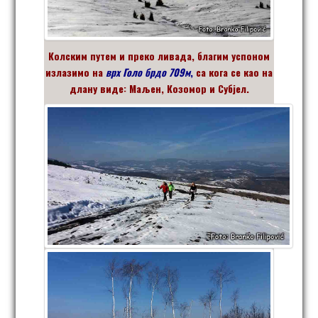
Колским путем и преко ливада, благим успоном
излазимо на
врх Голо брдо 709м
,
са кога се као на
длану виде: Маљен, Козомор и Субјел.