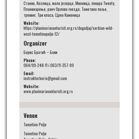
Станко
,
Козлица
,
мало језерце
,
Мионица
,
пекара Tweety
,
Планинарење
,
ранч Орлово гнездо
,
Тометино поље
,
трекинг
,
Три класа
,
Црна Каменица
Website:
https://planinariavanturisti.org.rs/dogadjaj/serbian-wild-
west-tometinopolje-12/
Organizer
Борис Братић – Боки
Phone:
064/99-248-11 i 063/11-357-99
Email:
instruktorboris@gmail.com
Website:
www.planinariavanturisti.org.rs
Venue
Tometino Polje
Tometino Polje