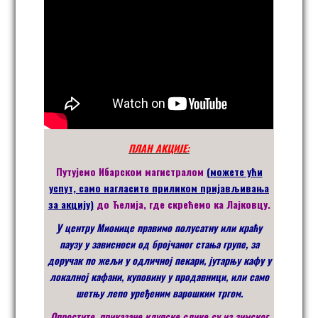
ПЛАН АКЦИЈЕ:
Путујемо Ибарском магистралом
(можете ући
успут, само нагласите приликом пријављивања
за акцију)
до Ћелија, где скрећемо ка Лајковцу.
У центру Мионице правимо полусатну или краћу
паузу у зависноси од бројчаног стања групе, за
доручак по жељи у одличној пекари, јутарњу кафу у
локалној кафани, куповину у продавници, или само
шетњу лепо уређеним варошким тргом.
Опростите, приказане клупске слике су из зимског