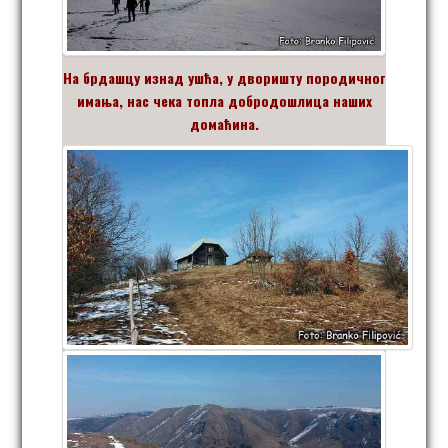
На брдашцу изнад ушћа, у дворишту породичног
имања, нас чека топла добродошлица наших
домаћина.