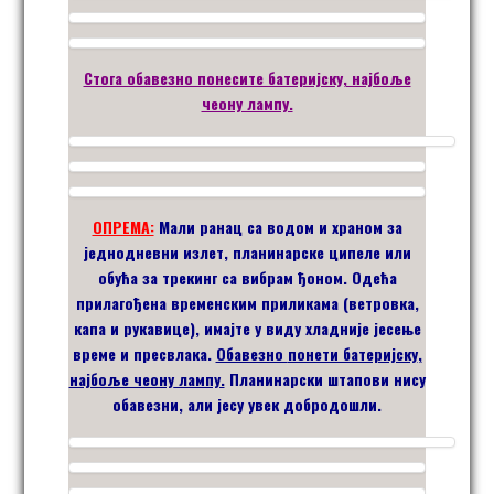
Стога обавезно понесите батеријску, најбоље
чеону лампу.
ОПРЕМА:
Мали ранац са водом и храном за
једнодневни излет, планинарске ципеле или
обућа за трекинг са вибрам ђоном. Одећа
прилагођена временским приликама (ветровка,
капа и рукавице), имајте у виду хладније јесење
време и пресвлака.
Обавезно
понети батеријску
,
најбоље чеону
лампу.
Планинарски штапови нису
обавезни, али јесу увек добродошли.