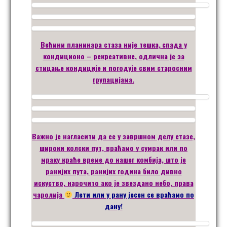
Већини планинара стаза
није тешка
,
спада у
кондиционо –
рекреативне
,
одлична је за
стицање кондиције
и погодује свим старосним
групацијама.
Важно је нагласити да се у завршном делу стазе,
широки колски пут, враћамо у сумрак или по
мраку краће време до нашег комбија, што је
ранијих пута, ранијих година било дивно
искуство, нарочито ако је звездано небо, права
чаролија
Лети или у рану јесен се враћамо по
дану!