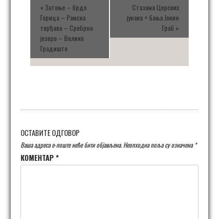
«
Затоње – брдо
Стазама Церских
Горица – Рамска
јунака + бања Јокин
тврђава – Сребрно
Граб
»
језеро – Велико
Градиште
ОСТАВИТЕ ОДГОВОР
Ваша адреса е-поште неће бити објављена.
Неопходна поља су означена
*
КОМЕНТАР
*