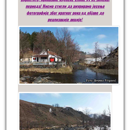
периода! Нисмо стигли да ажурирамо јесење
фотографије због кратког рока од објаве до
реализације акције!