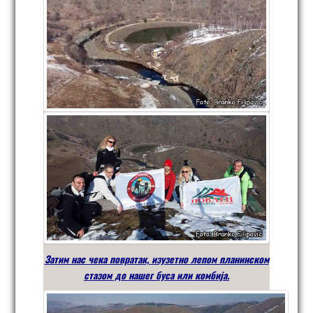
Затим нас чека повратак, изузетно лепом планинском
стазом до нашег буса или комбија.