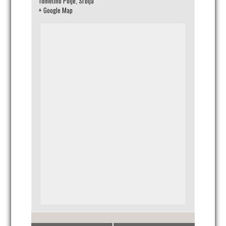
Tometino Polje
,
Srbija
+ Google Map