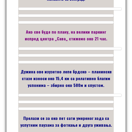
Ако све буде по плану,
на велики паркинг
испред центра
„
Сава
„
стижемо око
21
час
.
Дужина ове изузетно лепе
брдско –
планинске
стазе износи
око 15,4
км
са релативно благим
успонима – збирно око 580м и спустом
.
Прелази се за око
пет
сат
и умереног
хода са
успутним паузама за фоткање и друга уживања.