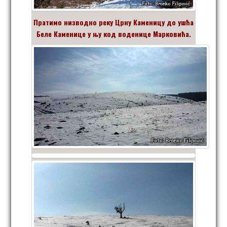
Пратимо низводно реку Црну Каменицу до ушћа
Беле Каменице у њу код воденице Марковића.