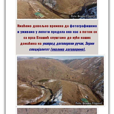
Имаћемо довољно времена да
фотографишемо
и уживамо у лепоти предела око нас
а потом се
са врха Влашић спуштамо до куће наших
домаћина на
унапред договорени ручак, Зорин
специјалитет
(уколико договоримо).