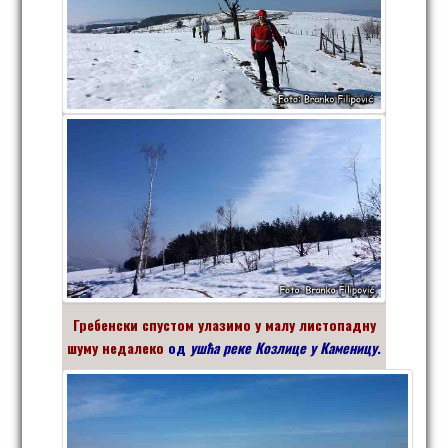
Гребенски спустом улазимо у малу листопадну
шуму недалеко
од
ушћа реке Козлице у Каменицу
.