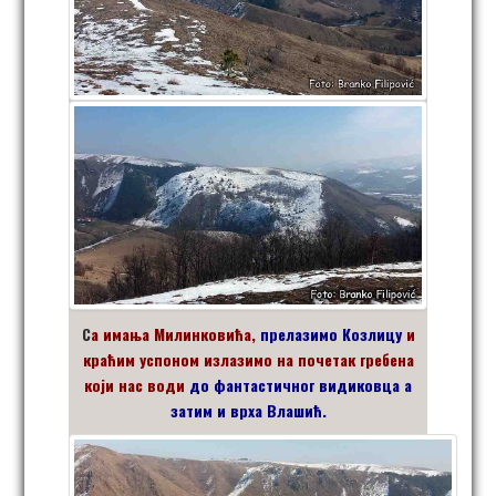
С
а имања Милинковића,
прелазимо Козлицу
и
краћим успоном излазимо на почетак гребена
који нас води
до фантастичног видиковца а
затим и врха Влашић.