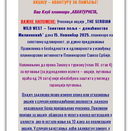
АКЦИЈУ – АВАНТУРУ ЗА ПАМЋЕЊЕ!
Ваш Клуб планинара
„
АВАНТУРИСТА
„
ВАЖНЕ НАПОМЕНЕ:
Учесници акције „
THE SERBIAN
WILD WEST – Тометино поље – домаћинство
Милинковић
“ дана
15. Новембар 2025.
планинаре на
сопствену одговорност, уз дужно придржавање
Правилника о безбедности и одговорности у извођењу
планинарских активности Планинарског Савеза Србије.
Напомињемо да према Закону о туризму (члан 86. став 4)
за путовање (за једнодневне излете – акције, путовања
краћа од 24 сата) није обезбеђена заштита у погледу
гаранција путовања.
Водич задржава право измене плана или отказивања
акције у случају непредвиђених околности
, односно
недовољног броја пријављених учесника.
Приликом
пријаве
за акцију,
обавезна је
уплата
износа котизације у
целости, ако је остало мање од 10 дана до реализације
акције
. У случају одустајања, наћи
адекватну
замену
,
у