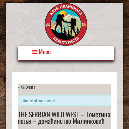
Skip
to
content
Menu
« All Events
This event has passed.
THE SERBIAN WILD WEST – Тометино
поље – домаћинство Милинковић