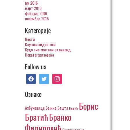
јун 2016
март 2016
фебруар 2016
новембар 2015
Категорије
Вести
Клупска видеотека
Куда смо скитали за викенд
Некатегоризовано
Follow us
facebook
twitter
instagram
Ознаке
Борис
Азбуковица
Бајина Башта
Богатић
Братић
Бранко
Филиповић
Буковска река