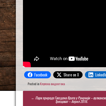
Facebook
Share on X
LinkedI
Posted in
Клупска видеотека
Post
←
Парк природе Гвоздена Врата у Румунији – вулканск
navigation
Тресцоват – Април 2016.