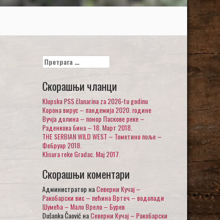
Претрага
за:
Скорашњи чланци
Klupska PSS članarina za 2026-tu godinu
Корона вирус – пандемија 2020. године
Вучја долина – понор Паскове реке –
Раденкова бина – 18. Март 2018.
THE SERBIAN WILD WEST – Тометино поље –
Фебруар 2018.
Klisura reke Gradac. Maj 2017.
Скорашњи коментари
Администратор
на
Северни Кучај –
Ракобарски вис – пећина Вртеч – водопади
Шумећа – Мало Врело – Бурев
Dušanka Čaović
на
Северни Кучај – Ракобарски