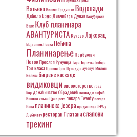
Водопади
Ваљево
Велико Градиште
Дебело Брдо
Дивчибаре
Дунав
Калуђерске
Клуб планинара
Баре
АВАНТУРИСТА
Лајковац
Кучево
Пећина
Пецка
Мајданпек
Планинарење
Подбукови
Поток
Прослоп
Румунија
Тара
Торничка Бобија
Три класа
аутопут Милош
Црвени брег
Шумадија
бигрене каскаде
Велики
видиковци
високогорство
град
домаћинство Обрадовић
каскаде
кафић
Бор
пекара Tweety
Ванила
кањон Црне реке
пекара
планинска језера
Нана
продавница ЈЕРА у
слапови
ресторан Платани
Љубичеву
трекинг