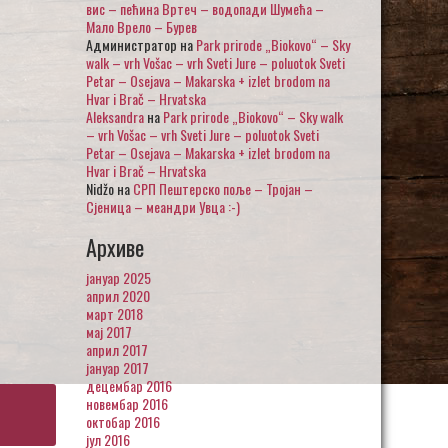
вис – пећина Вртеч – водопади Шумећа –
Мало Врело – Бурев
Администратор
на
Park prirode „Biokovo“ – Sky
walk – vrh Vošac – vrh Sveti Jure – poluotok Sveti
Petar – Osejava – Makarska + izlet brodom na
Hvar i Brač – Hrvatska
Aleksandra
на
Park prirode „Biokovo“ – Sky walk
– vrh Vošac – vrh Sveti Jure – poluotok Sveti
Petar – Osejava – Makarska + izlet brodom na
Hvar i Brač – Hrvatska
Nidžo
на
СРП Пештерско поље – Тројан –
Сјеница – меандри Увца :-)
Архиве
јануар 2025
април 2020
март 2018
мај 2017
април 2017
јануар 2017
децембар 2016
новембар 2016
октобар 2016
јул 2016