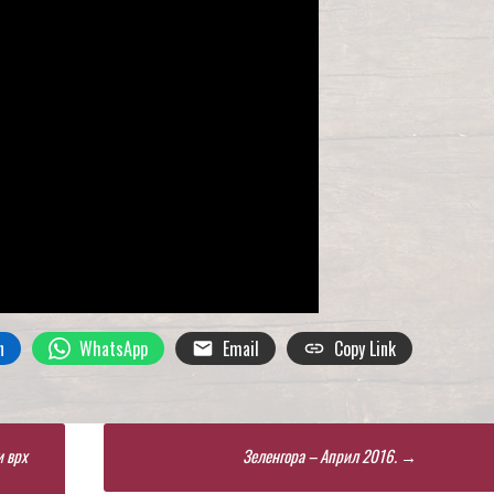
n
WhatsApp
Email
Copy Link
и врх
Зеленгора – Април 2016.
→