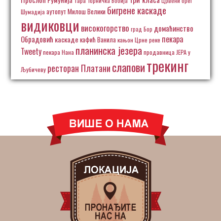
Тара
Торничка Бобија
Црвени брег
бигрене каскаде
аутопут Милош Велики
Шумадија
видиковци
високогорство
домаћинство
град Бор
пекара
Обрадовић
каскаде
кафић Ванила
кањон Црне реке
планинска језера
Tweety
пекара Нана
продавница ЈЕРА у
трекинг
слапови
ресторан Платани
Љубичеву