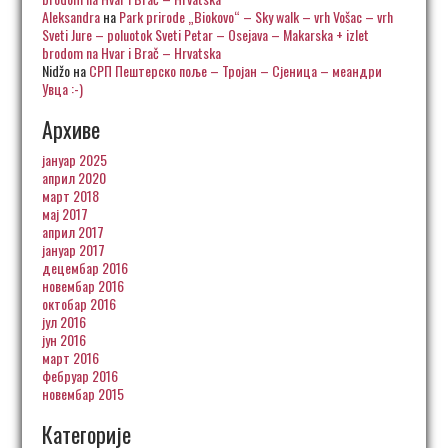
Aleksandra
на
Park prirode „Biokovo“ – Sky walk – vrh Vošac – vrh
Sveti Jure – poluotok Sveti Petar – Osejava – Makarska + izlet
brodom na Hvar i Brač – Hrvatska
Nidžo
на
СРП Пештерско поље – Тројан – Сјеница – меандри
Увца :-)
Архиве
јануар 2025
април 2020
март 2018
мај 2017
април 2017
јануар 2017
децембар 2016
новембар 2016
октобар 2016
јул 2016
јун 2016
март 2016
фебруар 2016
новембар 2015
Категорије