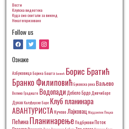
Вести
Клупска видеотека
Куда смо скитали за викенд
Некатегоризовано
Follow us
facebook
twitter
instagram
Ознаке
Борис Братић
Азбуковица
Бајина Башта
Богатић
Бранко Филиповић
Ваљево
Буковска река
Водопади
Дебело Брдо
Дивчибаре
Велико Градиште
Клуб планинара
Дунав
Калуђерске Баре
АВАНТУРИСТА
Лајковац
Кучево
Пецка
Мајданпек
Планинарење
Пећина
Поток
Подбукови
Три класа
Прослоп
Румунија