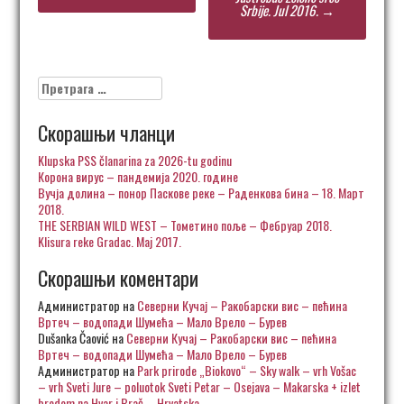
Srbije. Jul 2016.
→
Претрага
за:
Скорашњи чланци
Klupska PSS članarina za 2026-tu godinu
Корона вирус – пандемија 2020. године
Вучја долина – понор Паскове реке – Раденкова бина – 18. Март
2018.
THE SERBIAN WILD WEST – Тометино поље – Фебруар 2018.
Klisura reke Gradac. Maj 2017.
Скорашњи коментари
Администратор
на
Северни Кучај – Ракобарски вис – пећина
Вртеч – водопади Шумећа – Мало Врело – Бурев
Dušanka Čaović
на
Северни Кучај – Ракобарски вис – пећина
Вртеч – водопади Шумећа – Мало Врело – Бурев
Администратор
на
Park prirode „Biokovo“ – Sky walk – vrh Vošac
– vrh Sveti Jure – poluotok Sveti Petar – Osejava – Makarska + izlet
brodom na Hvar i Brač – Hrvatska