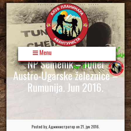
Skip
to
content
Menu
NP Semenik – Tunel
Austro-Ugarske železnice –
Rumunija. Jun 2016.
Posted by, Администратор on 21. јун 2016.