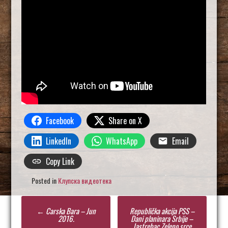
Facebook
Share on X
LinkedIn
WhatsApp
Email
Copy Link
Posted in
Клупска видеотека
Post
←
Carska Bara – Jun
Republička akcija PSS –
navigation
2016.
Dani planinara Srbije –
Jastrebac Zeleno srce