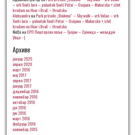
– vrh Sveti Jure – poluotok Sveti Petar – Osejava – Makarska + izlet
brodom na Hvar i Brač – Hrvatska
Aleksandra
на
Park prirode „Biokovo“ – Sky walk – vrh Vošac – vrh
Sveti Jure – poluotok Sveti Petar – Osejava – Makarska + izlet
brodom na Hvar i Brač – Hrvatska
Nidžo
на
СРП Пештерско поље – Тројан – Сјеница – меандри
Увца :-)
Архиве
јануар 2025
април 2020
март 2018
мај 2017
април 2017
јануар 2017
децембар 2016
новембар 2016
октобар 2016
јул 2016
јун 2016
март 2016
фебруар 2016
новембар 2015