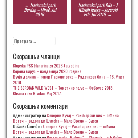
Post
←
Nacionalni park
Nacionakni park Rila – 7
navigation
Đerdap – Miroč. Jul
Rilskih jezera – Jezerski
2016.
vrh. Jul 2016.
→
Претрага
за:
Скорашњи чланци
Klupska PSS članarina za 2026-tu godinu
Корона вирус – пандемија 2020. године
Вучја долина – понор Паскове реке – Раденкова бина – 18. Март
2018.
THE SERBIAN WILD WEST – Тометино поље – Фебруар 2018.
Klisura reke Gradac. Maj 2017.
Скорашњи коментари
Администратор
на
Северни Кучај – Ракобарски вис – пећина
Вртеч – водопади Шумећа – Мало Врело – Бурев
Dušanka Čaović
на
Северни Кучај – Ракобарски вис – пећина
Вртеч – водопади Шумећа – Мало Врело – Бурев
Администратор
на
Park prirode „Biokovo“ – Sky walk – vrh Vošac