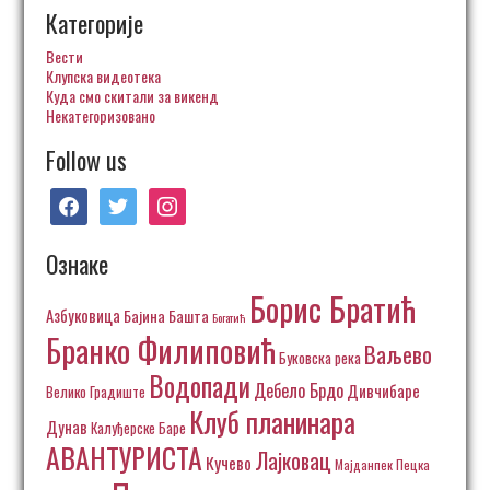
Категорије
Вести
Клупска видеотека
Куда смо скитали за викенд
Некатегоризовано
Follow us
facebook
twitter
instagram
Ознаке
Борис Братић
Азбуковица
Бајина Башта
Богатић
Бранко Филиповић
Ваљево
Буковска река
Водопади
Дебело Брдо
Дивчибаре
Велико Градиште
Клуб планинара
Дунав
Калуђерске Баре
АВАНТУРИСТА
Лајковац
Кучево
Пецка
Мајданпек