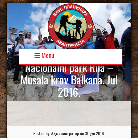
Skip
to
content
Menu
Nacionalni park Rila –
Musala krov Balkana. Jul
2016.
Posted by, Администратор on 31. јул 2016.