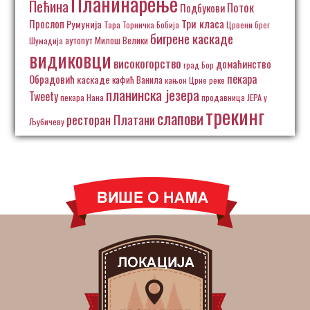
Планинарење
Пећина
Поток
Подбукови
Три класа
Прослоп
Румунија
Тара
Торничка Бобија
Црвени брег
бигрене каскаде
аутопут Милош Велики
Шумадија
видиковци
високогорство
домаћинство
град Бор
пекара
Обрадовић
каскаде
кафић Ванила
кањон Црне реке
планинска језера
Tweety
пекара Нана
продавница ЈЕРА у
трекинг
слапови
ресторан Платани
Љубичеву