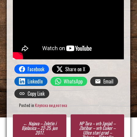
Facebook
Share on X
LinkedIn
WhatsApp
Email
Copy Link
Posted in
Клупска видеотека
Post
←
Najava – Zeletin i
NP Tara – vrh Janjač –
navigation
Bjelasica – 22-25. jun
Zlatibor – vrh Čuker –
2017.
Užice stari grad –
Zlakusa – Potpećka