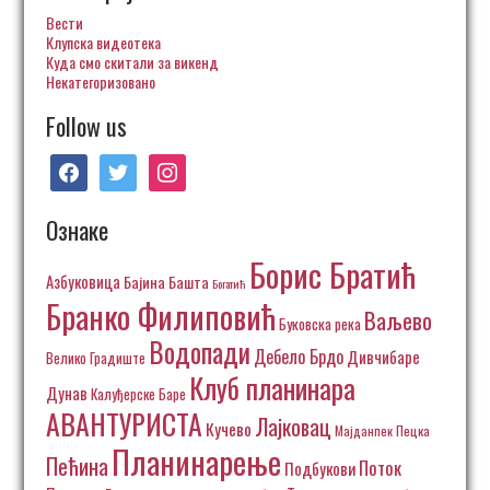
Вести
Клупска видеотека
Куда смо скитали за викенд
Некатегоризовано
Follow us
facebook
twitter
instagram
Ознаке
Борис Братић
Азбуковица
Бајина Башта
Богатић
Бранко Филиповић
Ваљево
Буковска река
Водопади
Дебело Брдо
Дивчибаре
Велико Градиште
Клуб планинара
Дунав
Калуђерске Баре
АВАНТУРИСТА
Лајковац
Кучево
Пецка
Мајданпек
Планинарење
Пећина
Поток
Подбукови