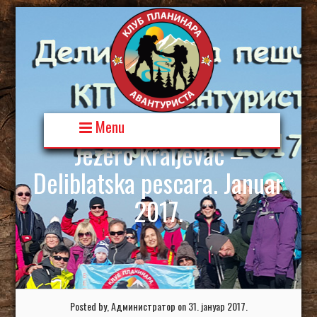
Skip
to
content
Menu
Jezero Kraljevac –
Deliblatska pescara. Januar
2017.
Posted by, Администратор on 31. јануар 2017.