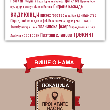
Три класа
Прослоп
Румунија
Тара
Торничка Бобија
Црвени брег
бигрене каскаде
аутопут Милош Велики
Шумадија
видиковци
високогорство
домаћинство
град Бор
пекара
Обрадовић
каскаде
кафић Ванила
кањон Црне реке
планинска језера
Tweety
пекара Нана
продавница ЈЕРА у
трекинг
слапови
ресторан Платани
Љубичеву