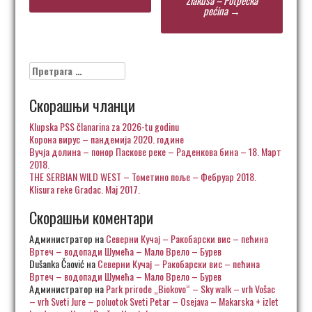
pećina
→
Претрага
за:
Скорашњи чланци
Klupska PSS članarina za 2026-tu godinu
Корона вирус – пандемија 2020. године
Вучја долина – понор Паскове реке – Раденкова бина – 18. Март
2018.
THE SERBIAN WILD WEST – Тометино поље – Фебруар 2018.
Klisura reke Gradac. Maj 2017.
Скорашњи коментари
Администратор
на
Северни Кучај – Ракобарски вис – пећина
Вртеч – водопади Шумећа – Мало Врело – Бурев
Dušanka Čaović
на
Северни Кучај – Ракобарски вис – пећина
Вртеч – водопади Шумећа – Мало Врело – Бурев
Администратор
на
Park prirode „Biokovo“ – Sky walk – vrh Vošac
– vrh Sveti Jure – poluotok Sveti Petar – Osejava – Makarska + izlet