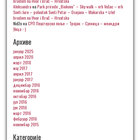
brodom na Hvar i Brač – Hrvatska
Aleksandra
на
Park prirode „Biokovo“ – Sky walk – vrh Vošac – vrh
Sveti Jure – poluotok Sveti Petar – Osejava – Makarska + izlet
brodom na Hvar i Brač – Hrvatska
Nidžo
на
СРП Пештерско поље – Тројан – Сјеница – меандри
Увца :-)
Архиве
јануар 2025
април 2020
март 2018
мај 2017
април 2017
јануар 2017
децембар 2016
новембар 2016
октобар 2016
јул 2016
јун 2016
март 2016
фебруар 2016
новембар 2015
Категорије