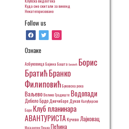
Клупска видеотека
Куда смо скитали за викенд
Некатегоризовано
Follow us
facebook
twitter
instagram
Ознаке
Борис
Азбуковица
Бајина Башта
Богатић
Братић
Бранко
Филиповић
Буковска река
Водопади
Ваљево
Велико Градиште
Дебело Брдо
Дивчибаре
Дунав
Калуђерске
Клуб планинара
Баре
АВАНТУРИСТА
Лајковац
Кучево
Пећина
Пецка
Мајданпек