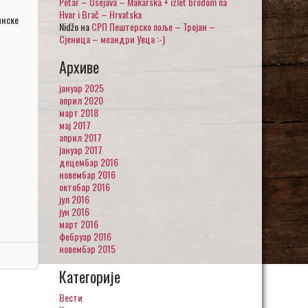
Petar – Osejava – Makarska + izlet brodom na
Hvar i Brač – Hrvatska
инске
Nidžo
на
СРП Пештерско поље – Тројан –
Сјеница – меандри Увца :-)
Архиве
јануар 2025
април 2020
март 2018
мај 2017
април 2017
јануар 2017
децембар 2016
новембар 2016
октобар 2016
јул 2016
јун 2016
март 2016
фебруар 2016
новембар 2015
Категорије
Вести