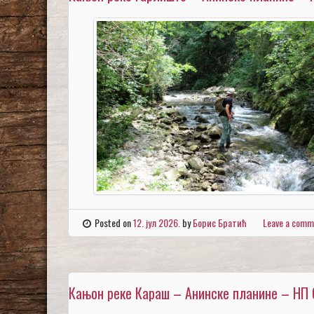
Posted on
12. јул 2026.
by
Борис Братић
Leave a comm
Кањон реке Караш – Анинске планине – НП 