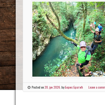
Posted on
20. јун 2026.
by
Борис Братић
Leave a com