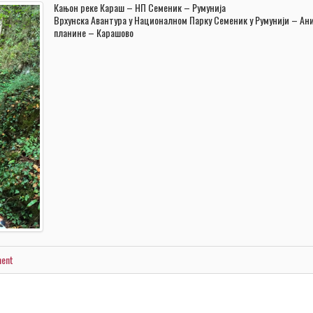
Кањон реке Караш – НП Семеник – Румунија
Врхунска Авантура у Националном Парку Семеник у Румунији – Ан
планине – Карашово
ment