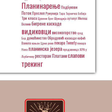
Планинарење
Подбукови
Поток
Прослоп
Румунија
Тара
Торничка Бобија
Три класа
аутопут Милош
Црвени брег
Шумадија
бигрене каскаде
Велики
видиковци
високогорство
град
домаћинство Обрадовић
каскаде
кафић
Бор
пекара Tweety
Ванила
кањон Црне реке
пекара
планинска језера
Нана
продавница ЈЕРА у
слапови
ресторан Платани
Љубичеву
трекинг