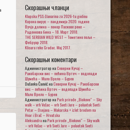
Скорашњи чланци
а
Klupska PSS članarina za 2026-tu godinu
Корона вирус – пандемија 2020. године
Вучја долина – понор Паскове реке –
Раденкова бина – 18. Март 2018.
THE SERBIAN WILD WEST – Тометино поље –
Фебруар 2018.
Klisura reke Gradac. Maj 2017.
Скорашњи коментари
Администратор
на
Северни Кучај –
Ракобарски вис – пећина Вртеч – водопади
Шумећа – Мало Врело – Бурев
Dušanka Čaović
на
Северни Кучај – Ракобарски
вис – пећина Вртеч – водопади Шумећа –
Мало Врело – Бурев
Администратор
на
Park prirode „Biokovo“ – Sky
walk – vrh Vošac – vrh Sveti Jure – poluotok Sveti
Petar – Osejava – Makarska + izlet brodom na
Hvar i Brač – Hrvatska
Aleksandra
на
Park prirode „Biokovo“ – Sky walk
– vrh Vošac – vrh Sveti Jure – poluotok Sveti