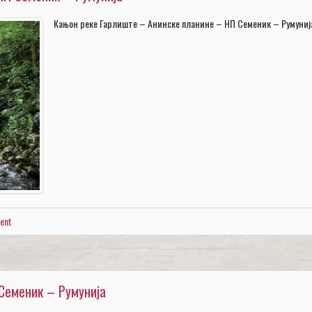
Кањон реке Гарлиште – Анинске планине – НП Семеник – Румуниј
ent
Семеник – Румунија