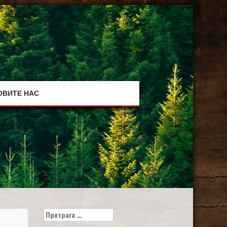
ОВИТЕ НАС
Претрага
за: