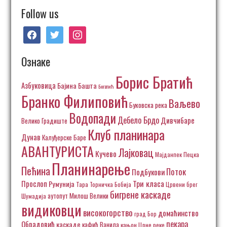
Follow us
facebook
twitter
instagram
Ознаке
Борис Братић
Азбуковица
Бајина Башта
Богатић
Бранко Филиповић
Ваљево
Буковска река
Водопади
Дебело Брдо
Дивчибаре
Велико Градиште
Клуб планинара
Дунав
Калуђерске Баре
АВАНТУРИСТА
Лајковац
Кучево
Пецка
Мајданпек
Планинарење
Пећина
Поток
Подбукови
Три класа
Прослоп
Румунија
Тара
Торничка Бобија
Црвени брег
бигрене каскаде
аутопут Милош Велики
Шумадија
видиковци
високогорство
домаћинство
град Бор
пекара
Обрадовић
каскаде
кафић Ванила
кањон Црне реке