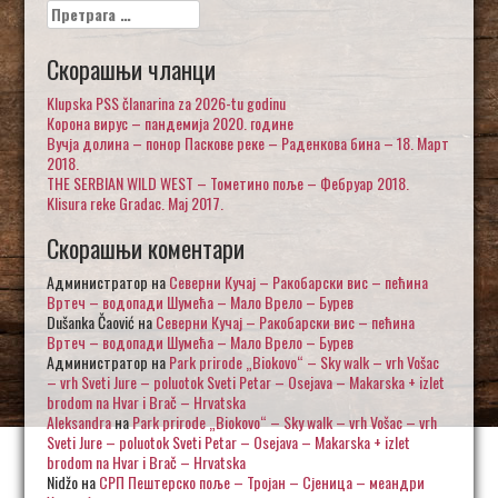
Претрага
за:
Скорашњи чланци
Klupska PSS članarina za 2026-tu godinu
Корона вирус – пандемија 2020. године
Вучја долина – понор Паскове реке – Раденкова бина – 18. Март
2018.
THE SERBIAN WILD WEST – Тометино поље – Фебруар 2018.
Klisura reke Gradac. Maj 2017.
Скорашњи коментари
Администратор
на
Северни Кучај – Ракобарски вис – пећина
Вртеч – водопади Шумећа – Мало Врело – Бурев
Dušanka Čaović
на
Северни Кучај – Ракобарски вис – пећина
Вртеч – водопади Шумећа – Мало Врело – Бурев
Администратор
на
Park prirode „Biokovo“ – Sky walk – vrh Vošac
– vrh Sveti Jure – poluotok Sveti Petar – Osejava – Makarska + izlet
brodom na Hvar i Brač – Hrvatska
Aleksandra
на
Park prirode „Biokovo“ – Sky walk – vrh Vošac – vrh
Sveti Jure – poluotok Sveti Petar – Osejava – Makarska + izlet
brodom na Hvar i Brač – Hrvatska
Nidžo
на
СРП Пештерско поље – Тројан – Сјеница – меандри