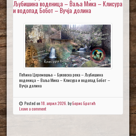
Љубишина воденица – Ваља Мика – Клисура
и водопад Бобот – Вучја долина
Пећина Церемошња – Буковска река – Љубишина
воденица – Ваља Мика – Клисура и водопад Бобот –
Вучја долина
Posted on
18. април 2026.
by
Борис Братић
Leave a comment