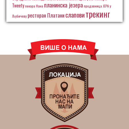
планинска језера
Tweety
пекара Нана
продавница ЈЕРА у
трекинг
слапови
ресторан Платани
Љубичеву