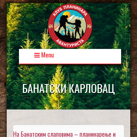
Skip
to
content
Menu
БАНАТСКИ КАРЛОВАЦ
На Банатским слаповима – планинарење и