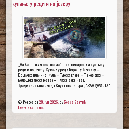
купање у реци и на језеру
„На Банатским слаповима“ – планинарење и купање у
реци и на језеру. Купање у реци Караш у Јасенову –
Вршачке планине (Кула – Турска глава – Ђаков врх) –
Белоцркванска језера – Плаже реке Нере.
Традиционална акција Клуба планинара „АВАНТУРИСТА“
Posted on
28. јун 2026.
by
Борис Братић
Leave a comment