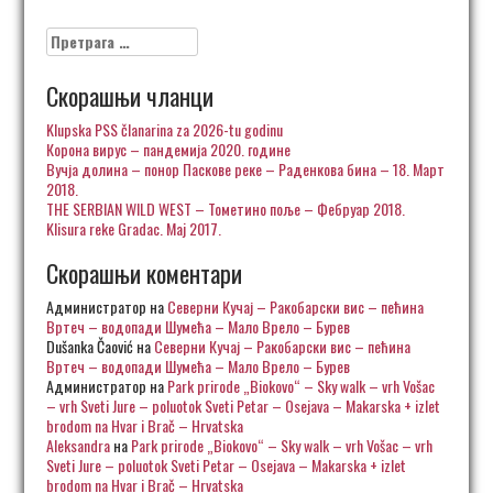
Претрага
за:
Скорашњи чланци
Klupska PSS članarina za 2026-tu godinu
Корона вирус – пандемија 2020. године
Вучја долина – понор Паскове реке – Раденкова бина – 18. Март
2018.
THE SERBIAN WILD WEST – Тометино поље – Фебруар 2018.
Klisura reke Gradac. Maj 2017.
Скорашњи коментари
Администратор
на
Северни Кучај – Ракобарски вис – пећина
Вртеч – водопади Шумећа – Мало Врело – Бурев
Dušanka Čaović
на
Северни Кучај – Ракобарски вис – пећина
Вртеч – водопади Шумећа – Мало Врело – Бурев
Администратор
на
Park prirode „Biokovo“ – Sky walk – vrh Vošac
– vrh Sveti Jure – poluotok Sveti Petar – Osejava – Makarska + izlet
brodom na Hvar i Brač – Hrvatska
Aleksandra
на
Park prirode „Biokovo“ – Sky walk – vrh Vošac – vrh
Sveti Jure – poluotok Sveti Petar – Osejava – Makarska + izlet
brodom na Hvar i Brač – Hrvatska