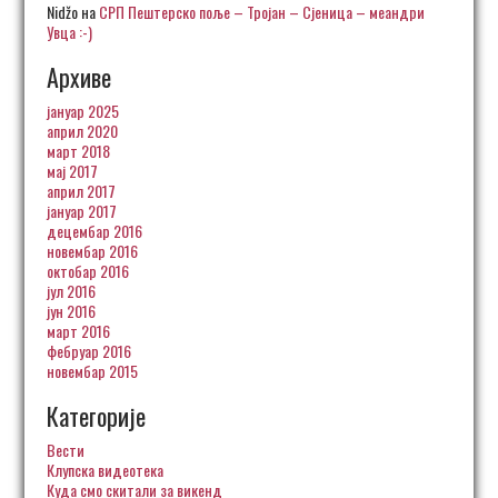
Nidžo
на
СРП Пештерско поље – Тројан – Сјеница – меандри
Увца :-)
Архиве
јануар 2025
април 2020
март 2018
мај 2017
април 2017
јануар 2017
децембар 2016
новембар 2016
октобар 2016
јул 2016
јун 2016
март 2016
фебруар 2016
новембар 2015
Категорије
Вести
Клупска видеотека
Куда смо скитали за викенд