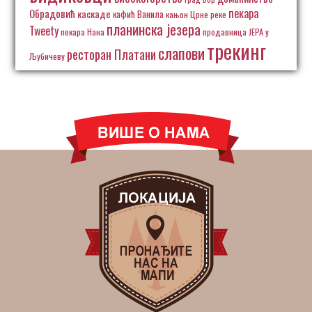
пекара
Обрадовић
каскаде
кафић Ванила
кањон Црне реке
планинска језера
Tweety
пекара Нана
продавница ЈЕРА у
трекинг
слапови
ресторан Платани
Љубичеву