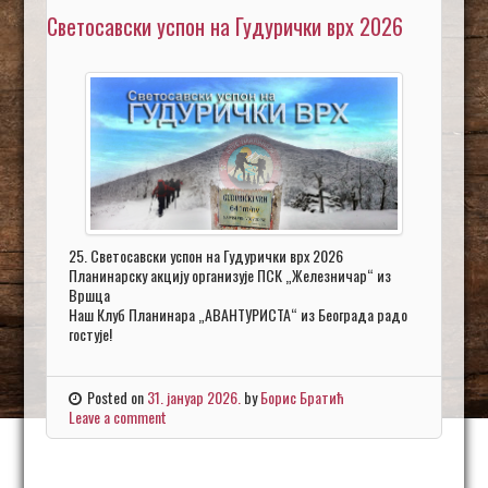
Светосавски успон на Гудурички врх 2026
25. Светосавски успон на Гудурички врх 2026
Планинарску акцију организује ПСК „Железничар“ из
Вршца
Наш Клуб Планинара „АВАНТУРИСТА“ из Београда радо
гостује!
Posted on
31. јануар 2026.
by
Борис Братић
Leave a comment