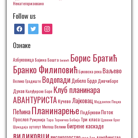
Некатегоризовано
Follow us
facebook
twitter
instagram
Ознаке
Борис Братић
Азбуковица
Бајина Башта
Богатић
Бранко Филиповић
Ваљево
Буковска река
Водопади
Дебело Брдо
Дивчибаре
Велико Градиште
Клуб планинара
Дунав
Калуђерске Баре
АВАНТУРИСТА
Лајковац
Кучево
Пецка
Мајданпек
Планинарење
Пећина
Поток
Подбукови
Три класа
Прослоп
Румунија
Тара
Торничка Бобија
Црвени брег
бигрене каскаде
аутопут Милош Велики
Шумадија
видиковци
високогорство
домаћинство
град Бор