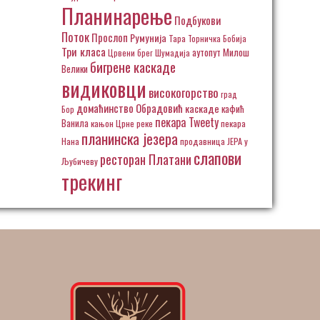
Планинарење
Подбукови
Поток
Прослоп
Румунија
Тара
Торничка Бобија
Три класа
аутопут Милош
Црвени брег
Шумадија
бигрене каскаде
Велики
видиковци
високогорство
град
домаћинство Обрадовић
каскаде
кафић
Бор
пекара Tweety
Ванила
кањон Црне реке
пекара
планинска језера
Нана
продавница ЈЕРА у
слапови
ресторан Платани
Љубичеву
трекинг