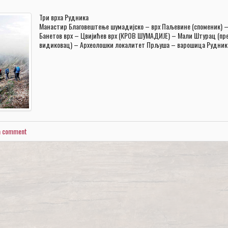
Три врха Рудника
Манастир Благовештење шумадијско – врх Паљевине (споменик) 
Банетов врх – Цвијићев врх (КРОВ ШУМАДИЈЕ) – Мали Штурац (пр
видиковац) – Археолошки локалитет Прљуша – варошица Рудник
a comment