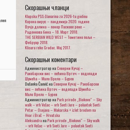
Скорашњи чланци
–
Klupska PSS članarina za 2026-tu godinu
елеп
Корона вирус – пандемија 2020. године
Вучја долина – понор Паскове реке –
Раденкова бина – 18. Март 2018.
THE SERBIAN WILD WEST – Тометино поље –
Фебруар 2018.
Klisura reke Gradac. Maj 2017.
Скорашњи коментари
Администратор
на
Северни Кучај –
Ракобарски вис – пећина Вртеч – водопади
Шумећа – Мало Врело – Бурев
Dušanka Čaović
на
Северни Кучај – Ракобарски
вис – пећина Вртеч – водопади Шумећа –
Мало Врело – Бурев
Администратор
на
Park prirode „Biokovo“ – Sky
walk – vrh Vošac – vrh Sveti Jure – poluotok Sveti
Petar – Osejava – Makarska + izlet brodom na
Hvar i Brač – Hrvatska
Aleksandra
на
Park prirode „Biokovo“ – Sky walk
– vrh Vošac – vrh Sveti Jure – poluotok Sveti