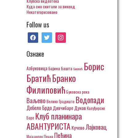
Клупска видеотека
Куда смо скитали за викенд
Некатегоризовано
Follow us
facebook
twitter
instagram
Ознаке
Борис
Азбуковица
Бајина Башта
Богатић
Братић
Бранко
Филиповић
Буковска река
Водопади
Ваљево
Велико Градиште
Дебело Брдо
Дивчибаре
Дунав
Калуђерске
Клуб планинара
Баре
АВАНТУРИСТА
Лајковац
Кучево
Пећина
Пецка
Мајданпек