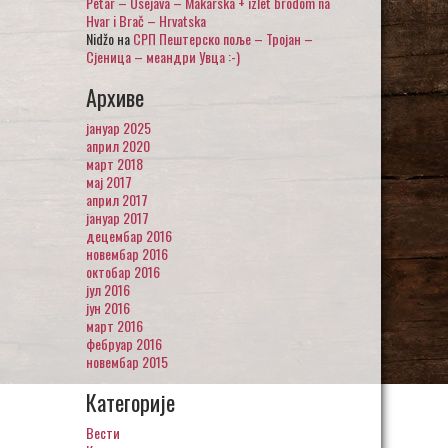
Petar – Osejava – Makarska + izlet brodom na
Hvar i Brač – Hrvatska
Nidžo
на
СРП Пештерско поље – Тројан –
Сјеница – меандри Увца :-)
Архиве
јануар 2025
април 2020
март 2018
мај 2017
април 2017
јануар 2017
децембар 2016
новембар 2016
октобар 2016
јул 2016
јун 2016
март 2016
фебруар 2016
новембар 2015
Категорије
Вести