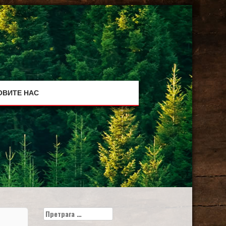
ОВИТЕ НАС
Претрага
за: