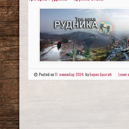
Posted on
11. новембар 2024.
by
Борис Братић
Leave 