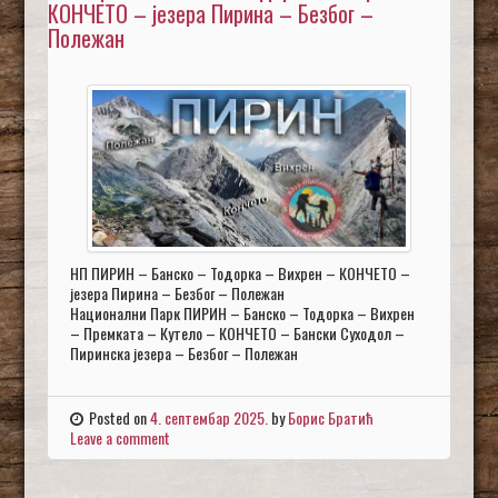
КОНЧЕТО – језера Пирина – Безбог –
Полежан
НП ПИРИН – Банско – Тодорка – Вихрен – КОНЧЕТО –
језера Пирина – Безбог – Полежан
Национални Парк ПИРИН – Банско – Тодорка – Вихрен
– Премката – Кутело – КОНЧЕТО – Бански Суходол –
Пиринска језера – Безбог – Полежан
Posted on
4. септембар 2025.
by
Борис Братић
Leave a comment