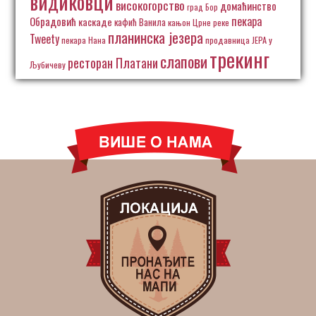
видиковци
високогорство
домаћинство
град Бор
пекара
Обрадовић
каскаде
кафић Ванила
кањон Црне реке
планинска језера
Tweety
пекара Нана
продавница ЈЕРА у
трекинг
слапови
ресторан Платани
Љубичеву