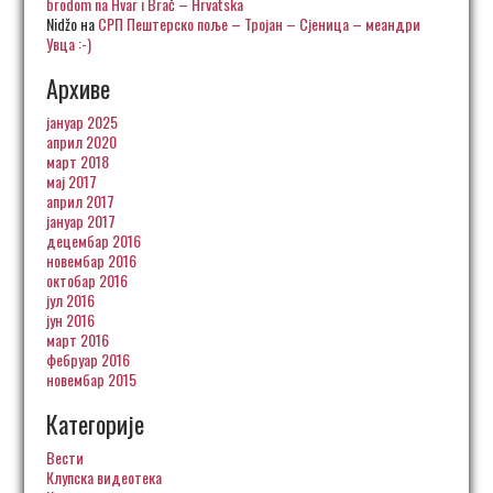
brodom na Hvar i Brač – Hrvatska
Nidžo
на
СРП Пештерско поље – Тројан – Сјеница – меандри
Увца :-)
Архиве
јануар 2025
април 2020
март 2018
мај 2017
април 2017
јануар 2017
децембар 2016
новембар 2016
октобар 2016
јул 2016
јун 2016
март 2016
фебруар 2016
новембар 2015
Категорије
Вести
Клупска видеотека