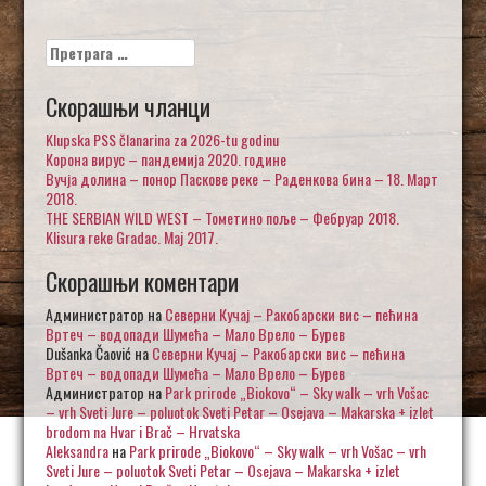
Претрага
за:
Скорашњи чланци
Klupska PSS članarina za 2026-tu godinu
Корона вирус – пандемија 2020. године
Вучја долина – понор Паскове реке – Раденкова бина – 18. Март
2018.
THE SERBIAN WILD WEST – Тометино поље – Фебруар 2018.
Klisura reke Gradac. Maj 2017.
Скорашњи коментари
Администратор
на
Северни Кучај – Ракобарски вис – пећина
Вртеч – водопади Шумећа – Мало Врело – Бурев
Dušanka Čaović
на
Северни Кучај – Ракобарски вис – пећина
Вртеч – водопади Шумећа – Мало Врело – Бурев
Администратор
на
Park prirode „Biokovo“ – Sky walk – vrh Vošac
– vrh Sveti Jure – poluotok Sveti Petar – Osejava – Makarska + izlet
brodom na Hvar i Brač – Hrvatska
Aleksandra
на
Park prirode „Biokovo“ – Sky walk – vrh Vošac – vrh
Sveti Jure – poluotok Sveti Petar – Osejava – Makarska + izlet