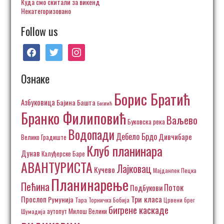
Куда смо скитали за викенд
Некатегоризовано
Follow us
facebook
twitter
instagram
Ознаке
Борис Братић
Азбуковица
Бајина Башта
Богатић
Бранко Филиповић
Ваљево
Буковска река
Водопади
Дебело Брдо
Дивчибаре
Велико Градиште
Клуб планинара
Дунав
Калуђерске Баре
АВАНТУРИСТА
Лајковац
Кучево
Пецка
Мајданпек
Планинарење
Пећина
Поток
Подбукови
Три класа
Прослоп
Румунија
Тара
Торничка Бобија
Црвени брег
бигрене каскаде
аутопут Милош Велики
Шумадија