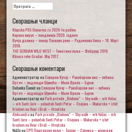
Претрага
за:
Скорашњи чланци
Klupska PSS članarina za 2026-tu godinu
Корона вирус – пандемија 2020. године
Вучја долина – понор Паскове реке – Раденкова бина – 18. Март
2018.
THE SERBIAN WILD WEST – Тометино поље – Фебруар 2018.
Klisura reke Gradac. Maj 2017.
Скорашњи коментари
Администратор
на
Северни Кучај – Ракобарски вис – пећина
Вртеч – водопади Шумећа – Мало Врело – Бурев
Dušanka Čaović
на
Северни Кучај – Ракобарски вис – пећина
Вртеч – водопади Шумећа – Мало Врело – Бурев
Администратор
на
Park prirode „Biokovo“ – Sky walk – vrh Vošac
– vrh Sveti Jure – poluotok Sveti Petar – Osejava – Makarska + izlet
brodom na Hvar i Brač – Hrvatska
Aleksandra
на
Park prirode „Biokovo“ – Sky walk – vrh Vošac – vrh
Sveti Jure – poluotok Sveti Petar – Osejava – Makarska + izlet
brodom na Hvar i Brač – Hrvatska
Nidžo
на
СРП Пештерско поље – Тројан – Сјеница – меандри