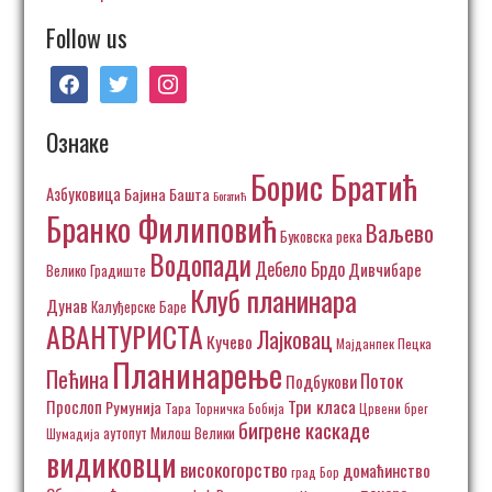
Follow us
facebook
twitter
instagram
Ознаке
Борис Братић
Азбуковица
Бајина Башта
Богатић
Бранко Филиповић
Ваљево
Буковска река
Водопади
Дебело Брдо
Дивчибаре
Велико Градиште
Клуб планинара
Дунав
Калуђерске Баре
АВАНТУРИСТА
Лајковац
Кучево
Пецка
Мајданпек
Планинарење
Пећина
Поток
Подбукови
Три класа
Прослоп
Румунија
Тара
Торничка Бобија
Црвени брег
бигрене каскаде
аутопут Милош Велики
Шумадија
видиковци
високогорство
домаћинство
град Бор