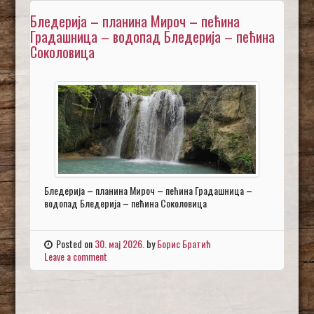
Бледерија – планина Мироч – пећина
Градашница – водопад Бледерија – пећина
Соколовица
Бледерија – планина Мироч – пећина Градашница –
водопад Бледерија – пећина Соколовица
Posted on
30. мај 2026.
by
Борис Братић
Leave a comment