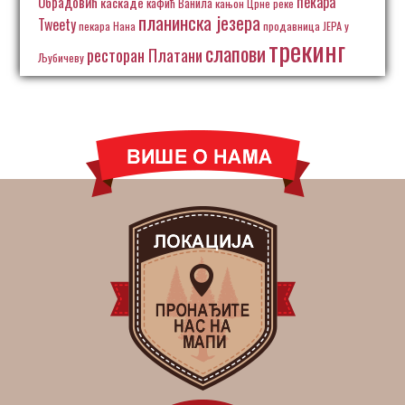
пекара
Обрадовић
каскаде
кафић Ванила
кањон Црне реке
планинска језера
Tweety
пекара Нана
продавница ЈЕРА у
трекинг
слапови
ресторан Платани
Љубичеву