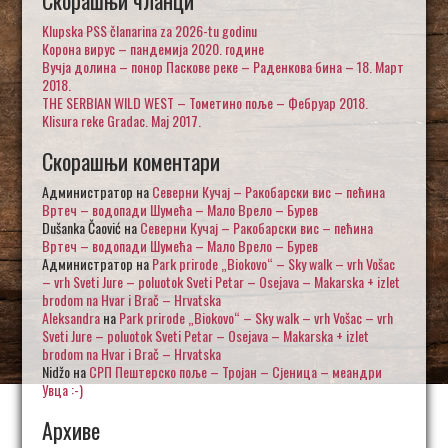
Klupska PSS članarina za 2026-tu godinu
Корона вирус – пандемија 2020. године
Вучја долина – понор Паскове реке – Раденкова бина – 18. Март
2018.
THE SERBIAN WILD WEST – Тометино поље – Фебруар 2018.
Klisura reke Gradac. Maj 2017.
Скорашњи коментари
Администратор
на
Северни Кучај – Ракобарски вис – пећина
Вртеч – водопади Шумећа – Мало Врело – Бурев
Dušanka Čaović
на
Северни Кучај – Ракобарски вис – пећина
Вртеч – водопади Шумећа – Мало Врело – Бурев
Администратор
на
Park prirode „Biokovo“ – Sky walk – vrh Vošac
– vrh Sveti Jure – poluotok Sveti Petar – Osejava – Makarska + izlet
brodom na Hvar i Brač – Hrvatska
Aleksandra
на
Park prirode „Biokovo“ – Sky walk – vrh Vošac – vrh
Sveti Jure – poluotok Sveti Petar – Osejava – Makarska + izlet
brodom na Hvar i Brač – Hrvatska
Nidžo
на
СРП Пештерско поље – Тројан – Сјеница – меандри
Увца :-)
Архиве