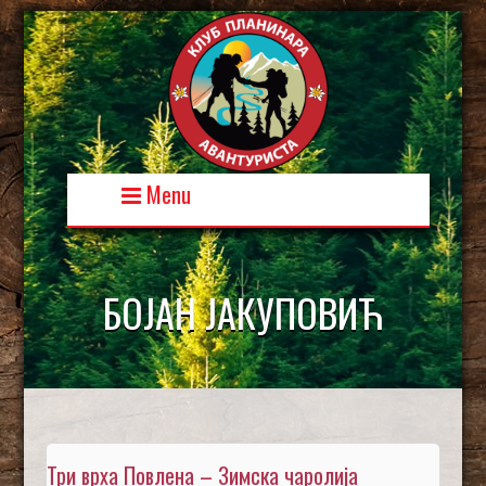
Skip
to
content
Menu
БОЈАН ЈАКУПОВИЋ
Три врха Повлена – Зимска чаролија