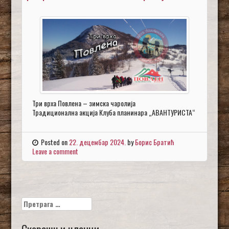
Три врха Повлена – зимска чаролија
Традиционална акција Клуба планинара „АВАНТУРИСТА“
Posted on
22. децембар 2024.
by
Борис Братић
Leave a comment
Претрага
за:
Скорашњи чланци