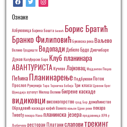
Ознаке
Борис Братић
Азбуковица
Бајина Башта
Богатић
Бранко Филиповић
Ваљево
Буковска река
Водопади
Дебело Брдо
Дивчибаре
Велико Градиште
Клуб планинара
Дунав
Калуђерске Баре
АВАНТУРИСТА
Лајковац
Кучево
Пецка
Мајданпек
Планинарење
Пећина
Поток
Подбукови
Три класа
Прослоп
Румунија
Тара
Торничка Бобија
Црвени брег
бигрене каскаде
аутопут Милош Велики
Шумадија
видиковци
високогорство
домаћинство
град Бор
пекара
Обрадовић
каскаде
кафић Ванила
кањон Црне реке
планинска језера
Tweety
пекара Нана
продавница ЈЕРА у
трекинг
слапови
ресторан Платани
Љубичеву