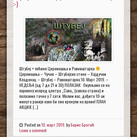
:-)
Штубеј + пећине Церемошња и Равништарка
Церемошња – Чучек – Штубејске стене – Хајдучки
Кладенац – Штубеј – Равништарка 10. Март 2019. –
НЕДЕЉА (од 7 до 21 и 30) ПОЛАЗАК: Окупљамо се на
паркингу испред центра „Сава„ (савска страна) и
полазимо тачно у 7 сати. Молим вас, дођите 10-ак
минута раније како би смо кренули на време! ПЛАН
АКЦИЈЕ […]
Posted on
10. март 2019.
by
Борис Братић
Leave a comment