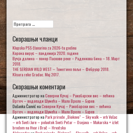
Претрага
за:
Скорашњи чланци
Klupska PSS članarina za 2026-tu godinu
Корона вирус – пандемија 2020. године
Вучја долина – понор Паскове реке – Раденкова бина – 18. Март
2018.
THE SERBIAN WILD WEST – Тометино поље – Фебруар 2018.
Klisura reke Gradac. Maj 2017.
Скорашњи коментари
Администратор
на
Северни Кучај – Ракобарски вис – пећина
Вртеч – водопади Шумећа – Мало Врело – Бурев
Dušanka Čaović
на
Северни Кучај – Ракобарски вис – пећина
Вртеч – водопади Шумећа – Мало Врело – Бурев
Администратор
на
Park prirode „Biokovo“ – Sky walk – vrh Vošac
– vrh Sveti Jure – poluotok Sveti Petar – Osejava – Makarska + izlet
brodom na Hvar i Brač – Hrvatska
Aleksandra
на
Park prirode „Biokovo“ – Sky walk – vrh Vošac – vrh