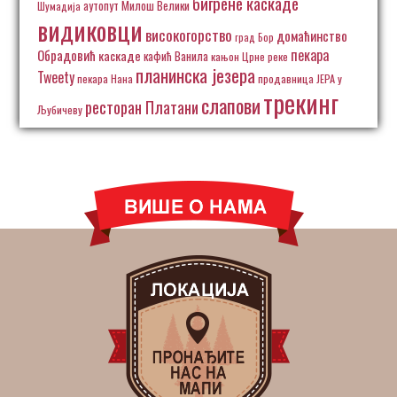
бигрене каскаде
аутопут Милош Велики
Шумадија
видиковци
високогорство
домаћинство
град Бор
пекара
Обрадовић
каскаде
кафић Ванила
кањон Црне реке
планинска језера
Tweety
пекара Нана
продавница ЈЕРА у
трекинг
слапови
ресторан Платани
Љубичеву