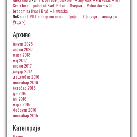
Sveti Jure – poluotok Sveti Petar – Osejava – Makarska + izlet
brodom na Hvar i Brač – Hrvatska
Nidžo
на
СРП Пештерско поље – Тројан – Сјеница – меандри
Увца :-)
Архиве
јануар 2025
април 2020
март 2018
мај 2017
април 2017
јануар 2017
децембар 2016
новембар 2016
октобар 2016
јул 2016
јун 2016
март 2016
фебруар 2016
новембар 2015
Категорије
Вести