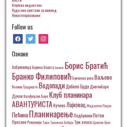
Клупска видеотека
Куда смо скитали за викенд
Некатегоризовано
Follow us
facebook
twitter
instagram
Ознаке
Борис Братић
Азбуковица
Бајина Башта
Богатић
Бранко Филиповић
Ваљево
Буковска река
Водопади
Дебело Брдо
Дивчибаре
Велико Градиште
Клуб планинара
Дунав
Калуђерске Баре
АВАНТУРИСТА
Лајковац
Кучево
Пецка
Мајданпек
Планинарење
Пећина
Поток
Подбукови
Три класа
Прослоп
Румунија
Тара
Торничка Бобија
Црвени брег