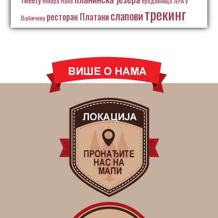
Tweety
пекара Нана
продавница ЈЕРА у
трекинг
слапови
ресторан Платани
Љубичеву