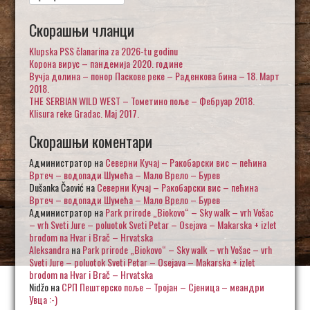
за:
Скорашњи чланци
Klupska PSS članarina za 2026-tu godinu
Корона вирус – пандемија 2020. године
Вучја долина – понор Паскове реке – Раденкова бина – 18. Март
2018.
THE SERBIAN WILD WEST – Тометино поље – Фебруар 2018.
Klisura reke Gradac. Maj 2017.
Скорашњи коментари
Администратор
на
Северни Кучај – Ракобарски вис – пећина
Вртеч – водопади Шумећа – Мало Врело – Бурев
Dušanka Čaović
на
Северни Кучај – Ракобарски вис – пећина
Вртеч – водопади Шумећа – Мало Врело – Бурев
Администратор
на
Park prirode „Biokovo“ – Sky walk – vrh Vošac
– vrh Sveti Jure – poluotok Sveti Petar – Osejava – Makarska + izlet
brodom na Hvar i Brač – Hrvatska
Aleksandra
на
Park prirode „Biokovo“ – Sky walk – vrh Vošac – vrh
Sveti Jure – poluotok Sveti Petar – Osejava – Makarska + izlet
brodom na Hvar i Brač – Hrvatska
Nidžo
на
СРП Пештерско поље – Тројан – Сјеница – меандри
Увца :-)