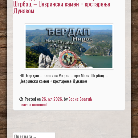
Штрбац – Џеврински камен + крстарење
Дунавом
НП Ђердап – планина Мироч – врх Мали Штрбац –
Џеврински камен + крстарење Дунавом
Posted on
26. јул 2026.
by
Борис Братић
Leave a comment
Претрага