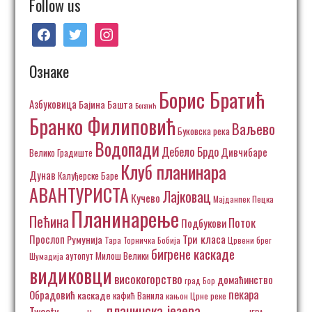
Follow us
facebook
twitter
instagram
Ознаке
Борис Братић
Азбуковица
Бајина Башта
Богатић
Бранко Филиповић
Ваљево
Буковска река
Водопади
Дебело Брдо
Дивчибаре
Велико Градиште
Клуб планинара
Дунав
Калуђерске Баре
АВАНТУРИСТА
Лајковац
Кучево
Пецка
Мајданпек
Планинарење
Пећина
Поток
Подбукови
Три класа
Прослоп
Румунија
Тара
Торничка Бобија
Црвени брег
бигрене каскаде
аутопут Милош Велики
Шумадија
видиковци
високогорство
домаћинство
град Бор
пекара
Обрадовић
каскаде
кафић Ванила
кањон Црне реке
планинска језера