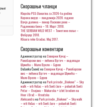
Скорашњи чланци
рњег
а
Klupska PSS članarina za 2026-tu godinu
Корона вирус – пандемија 2020. године
Вучја долина – понор Паскове реке –
Раденкова бина – 18. Март 2018.
THE SERBIAN WILD WEST – Тометино поље –
Фебруар 2018.
Klisura reke Gradac. Maj 2017.
Скорашњи коментари
Администратор
на
Северни Кучај –
Ракобарски вис – пећина Вртеч – водопади
Шумећа – Мало Врело – Бурев
Dušanka Čaović
на
Северни Кучај – Ракобарски
вис – пећина Вртеч – водопади Шумећа –
Мало Врело – Бурев
Администратор
на
Park prirode „Biokovo“ – Sky
walk – vrh Vošac – vrh Sveti Jure – poluotok Sveti
Petar – Osejava – Makarska + izlet brodom na
Hvar i Brač – Hrvatska
Aleksandra
на
Park prirode „Biokovo“ – Sky walk
– vrh Vošac – vrh Sveti Jure – poluotok Sveti