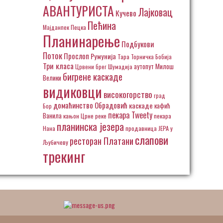
АВАНТУРИСТА
Лајковац
Кучево
Пећина
Пецка
Мајданпек
Планинарење
Подбукови
Поток
Прослоп
Румунија
Тара
Торничка Бобија
Три класа
аутопут Милош
Црвени брег
Шумадија
бигрене каскаде
Велики
видиковци
високогорство
град
домаћинство Обрадовић
каскаде
кафић
Бор
пекара Tweety
Ванила
кањон Црне реке
пекара
планинска језера
Нана
продавница ЈЕРА у
слапови
ресторан Платани
Љубичеву
трекинг