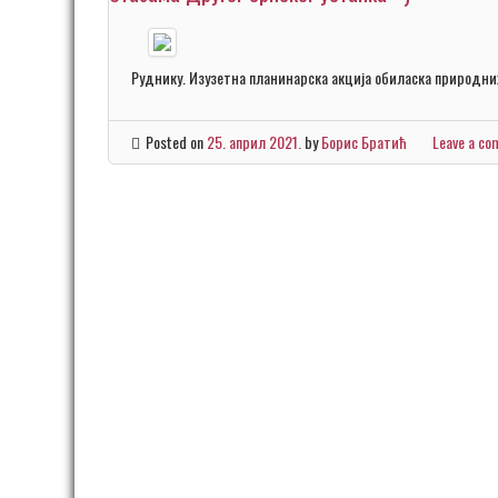
Руднику. Изузетна планинарска акција обиласка природних
Posted on
25. април 2021.
by
Борис Братић
Leave a c