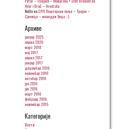
Petar – Osejava – Makarska + izlet brodom na
Hvar i Brač – Hrvatska
Nidžo
на
СРП Пештерско поље – Тројан –
Сјеница – меандри Увца :-)
Архиве
јануар 2025
април 2020
март 2018
мај 2017
април 2017
јануар 2017
децембар 2016
новембар 2016
октобар 2016
јул 2016
јун 2016
март 2016
фебруар 2016
новембар 2015
Категорије
Вести