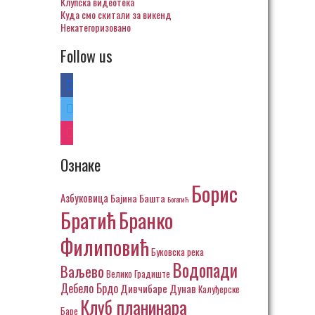
Клупска видеотека
Куда смо скитали за викенд
Некатегоризовано
Follow us
facebook
twitter
instagram
Ознаке
Борис
Азбуковица
Бајина Башта
Богатић
Братић
Бранко
Филиповић
Буковска река
Водопади
Ваљево
Велико Градиште
Дебело Брдо
Дивчибаре
Дунав
Калуђерске
Клуб планинара
Баре