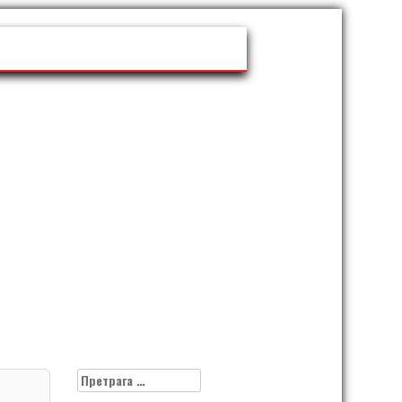
Претрага
за: