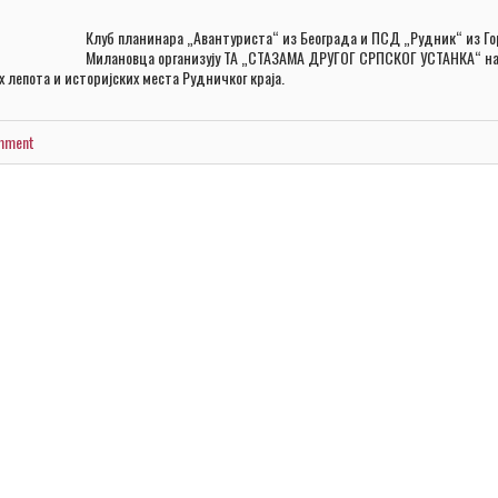
Клуб планинара „Авантуриста“ из Београда и ПСД „Рудник“ из Го
Милановца организују ТА „СТАЗАМА ДРУГОГ СРПСКОГ УСТАНКА“ н
 лепота и историјских места Рудничког краја.
omment