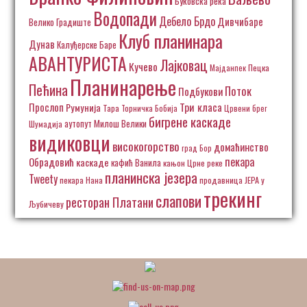
Буковска река
Водопади
Дебело Брдо
Дивчибаре
Велико Градиште
Клуб планинара
Дунав
Калуђерске Баре
АВАНТУРИСТА
Лајковац
Кучево
Пецка
Мајданпек
Планинарење
Пећина
Поток
Подбукови
Три класа
Прослоп
Румунија
Тара
Торничка Бобија
Црвени брег
бигрене каскаде
аутопут Милош Велики
Шумадија
видиковци
високогорство
домаћинство
град Бор
пекара
Обрадовић
каскаде
кафић Ванила
кањон Црне реке
планинска језера
Tweety
пекара Нана
продавница ЈЕРА у
трекинг
слапови
ресторан Платани
Љубичеву