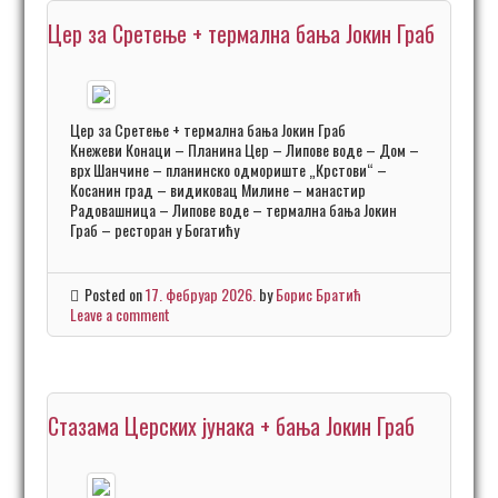
Цер за Сретење + термална бања Јокин Граб
Цер за Сретење + термална бања Јокин Граб
Кнежеви Конаци – Планина Цер – Липове воде – Дом –
врх Шанчине – планинско одмориште „Крстови“ –
Косанин град – видиковац Милине – манастир
Радовашница – Липове воде – термална бања Јокин
Граб – ресторан у Богатићу
Posted on
17. фебруар 2026.
by
Борис Братић
Leave a comment
Стазама Церских јунака + бања Јокин Граб