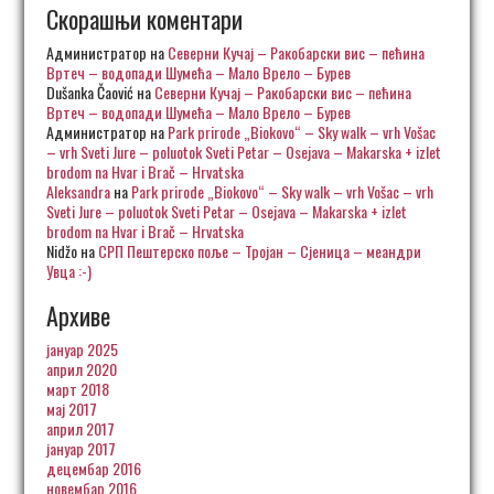
Скорашњи коментари
Администратор
на
Северни Кучај – Ракобарски вис – пећина
Вртеч – водопади Шумећа – Мало Врело – Бурев
Dušanka Čaović
на
Северни Кучај – Ракобарски вис – пећина
Вртеч – водопади Шумећа – Мало Врело – Бурев
Администратор
на
Park prirode „Biokovo“ – Sky walk – vrh Vošac
– vrh Sveti Jure – poluotok Sveti Petar – Osejava – Makarska + izlet
brodom na Hvar i Brač – Hrvatska
Aleksandra
на
Park prirode „Biokovo“ – Sky walk – vrh Vošac – vrh
Sveti Jure – poluotok Sveti Petar – Osejava – Makarska + izlet
brodom na Hvar i Brač – Hrvatska
Nidžo
на
СРП Пештерско поље – Тројан – Сјеница – меандри
Увца :-)
Архиве
јануар 2025
април 2020
март 2018
мај 2017
април 2017
јануар 2017
децембар 2016
новембар 2016