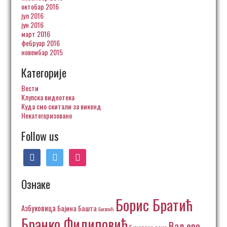
октобар 2016
јул 2016
јун 2016
март 2016
фебруар 2016
новембар 2015
Категорије
Вести
Клупска видеотека
Куда смо скитали за викенд
Некатегоризовано
Follow us
facebook
twitter
instagram
Ознаке
Борис Братић
Азбуковица
Бајина Башта
Богатић
Бранко Филиповић
Ваљево