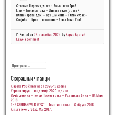
Стазама Церских јунака + бања Јокин Граб
Цер – Тројанов град – Липове воде (црква +
планинарски дом) – врх Шанчине – Главичурак –
Спајићи – Крст – споменик + бања Јокин Граб
Posted on
22. новембар 2025.
by
Борис Братић
Leave a comment
Претрага
за:
Скорашњи чланци
Klupska PSS članarina za 2026-tu godinu
Корона вирус – пандемија 2020. године
Вучја долина – понор Паскове реке – Раденкова бина – 18. Март
2018.
THE SERBIAN WILD WEST – Тометино поље – Фебруар 2018.
Klisura reke Gradac. Maj 2017.