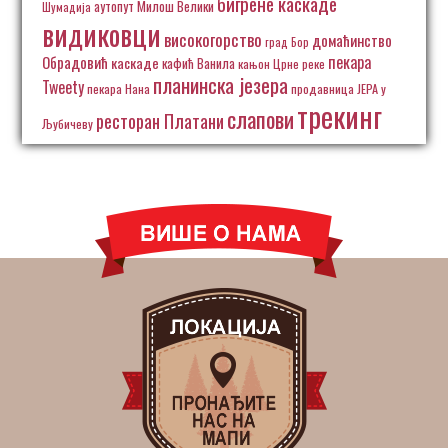
бигрене каскаде
аутопут Милош Велики
Шумадија
видиковци
високогорство
домаћинство
град Бор
пекара
Обрадовић
каскаде
кафић Ванила
кањон Црне реке
планинска језера
Tweety
пекара Нана
продавница ЈЕРА у
трекинг
слапови
ресторан Платани
Љубичеву