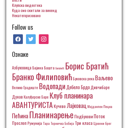
Клупска видеотека
Куда смо скитали за викенд
Некатегоризовано
Follow us
facebook
twitter
instagram
Ознаке
Борис Братић
Азбуковица
Бајина Башта
Богатић
Бранко Филиповић
Ваљево
Буковска река
Водопади
Дебело Брдо
Дивчибаре
Велико Градиште
Клуб планинара
Дунав
Калуђерске Баре
АВАНТУРИСТА
Лајковац
Кучево
Пецка
Мајданпек
Планинарење
Пећина
Поток
Подбукови
Три класа
Прослоп
Румунија
Тара
Торничка Бобија
Црвени брег