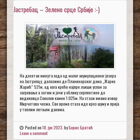
Јастребац – Зелено срце Србије :-)
На десетак минута хода од малог акумулационог језера
на Јастрепцу, долазимо до Планинарског дома „Жарко
Жарић“ 521м, од кога креће најпре лакши успон за
загревање а затим и јачи у облику серпентине до
видиковца Соколов камен 1.025м. На стази имамо извор
Мирчетова чесма. Све време стаза иде кроз шуму и прија
у топлим летњим данима.
Posted on
18. јун 2023.
by
Борис Братић
Leave a comment