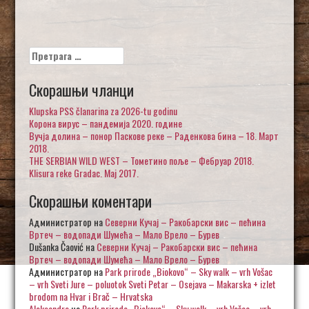
Претрага
за:
Скорашњи чланци
Klupska PSS članarina za 2026-tu godinu
Корона вирус – пандемија 2020. године
Вучја долина – понор Паскове реке – Раденкова бина – 18. Март
2018.
THE SERBIAN WILD WEST – Тометино поље – Фебруар 2018.
Klisura reke Gradac. Maj 2017.
Скорашњи коментари
Администратор
на
Северни Кучај – Ракобарски вис – пећина
Вртеч – водопади Шумећа – Мало Врело – Бурев
Dušanka Čaović
на
Северни Кучај – Ракобарски вис – пећина
Вртеч – водопади Шумећа – Мало Врело – Бурев
Администратор
на
Park prirode „Biokovo“ – Sky walk – vrh Vošac
– vrh Sveti Jure – poluotok Sveti Petar – Osejava – Makarska + izlet
brodom na Hvar i Brač – Hrvatska
Aleksandra
на
Park prirode „Biokovo“ – Sky walk – vrh Vošac – vrh