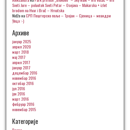
Sveti Jure – poluotok Sveti Petar – Osejava – Makarska + izlet
brodom na Hvar i Brač – Hrvatska
Nidžo
на
СРП Пештерско поље – Тројан – Сјеница – меандри
Увца :-)
Архиве
јануар 2025
април 2020
март 2018
мај 2017
април 2017
јануар 2017
децембар 2016
новембар 2016
октобар 2016
јул 2016
јун 2016
март 2016
фебруар 2016
новембар 2015
Категорије
Вести