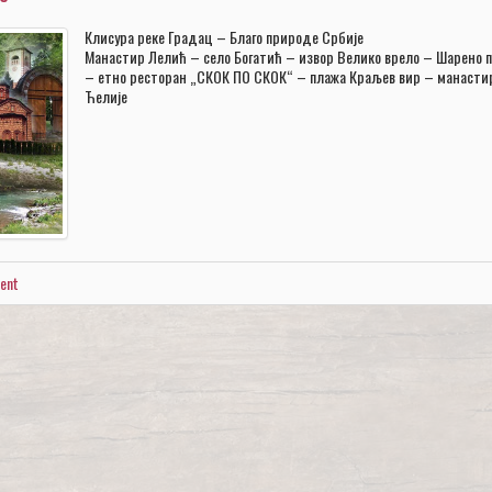
Клисура реке Градац – Благо природе Србије
Манастир Лелић – село Богатић – извор Велико врело – Шарено 
– етно ресторан „СКОК ПО СКОК“ – плажа Краљев вир – манасти
Ћелије
ent