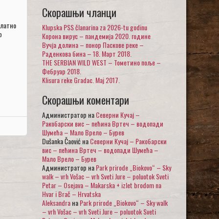
Скорашњи чланци
платно
Klupska PSS članarina za 2026-tu godinu
р
Корона вирус – пандемија 2020. године
Вучја долина – понор Паскове реке –
Раденкова бина – 18. Март 2018.
THE SERBIAN WILD WEST – Тометино поље –
Фебруар 2018.
Klisura reke Gradac. Maj 2017.
Скорашњи коментари
Администратор
на
Северни Кучај –
Ракобарски вис – пећина Вртеч – водопади
Шумећа – Мало Врело – Бурев
Dušanka Čaović
на
Северни Кучај – Ракобарски
вис – пећина Вртеч – водопади Шумећа –
Мало Врело – Бурев
Администратор
на
Park prirode „Biokovo“ – Sky
walk – vrh Vošac – vrh Sveti Jure – poluotok Sveti
Petar – Osejava – Makarska + izlet brodom na
Hvar i Brač – Hrvatska
Aleksandra
на
Park prirode „Biokovo“ – Sky walk
– vrh Vošac – vrh Sveti Jure – poluotok Sveti