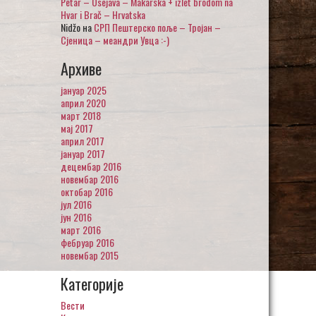
Petar – Osejava – Makarska + izlet brodom na
Hvar i Brač – Hrvatska
Nidžo
на
СРП Пештерско поље – Тројан –
Сјеница – меандри Увца :-)
Архиве
јануар 2025
април 2020
март 2018
мај 2017
април 2017
јануар 2017
децембар 2016
новембар 2016
октобар 2016
јул 2016
јун 2016
март 2016
фебруар 2016
новембар 2015
Категорије
Вести