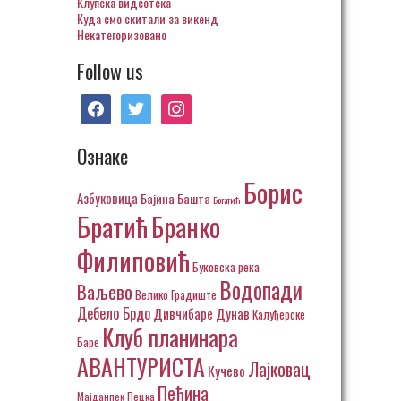
Клупска видеотека
Куда смо скитали за викенд
Некатегоризовано
Follow us
facebook
twitter
instagram
Ознаке
Борис
Азбуковица
Бајина Башта
Богатић
Братић
Бранко
Филиповић
Буковска река
Водопади
Ваљево
Велико Градиште
Дебело Брдо
Дивчибаре
Дунав
Калуђерске
Клуб планинара
Баре
АВАНТУРИСТА
Лајковац
Кучево
Пећина
Пецка
Мајданпек