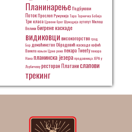
Планинарење
Подбукови
Поток
Прослоп
Румунија
Тара
Торничка Бобија
Три класа
аутопут Милош
Црвени брег
Шумадија
бигрене каскаде
Велики
видиковци
високогорство
град
домаћинство Обрадовић
каскаде
кафић
Бор
пекара Tweety
Ванила
кањон Црне реке
пекара
планинска језера
Нана
продавница ЈЕРА у
слапови
ресторан Платани
Љубичеву
трекинг