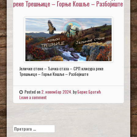
реке Трешњице – Горње Кошље – Разбојиште
Јеличке стене – Ђачка стаза – СРП клисура реке
Трешњице – Горње Кошље – Разбојиште
Posted on
2. новембар 2024.
by
Борис Братић
Leave a comment
Претрага
за: