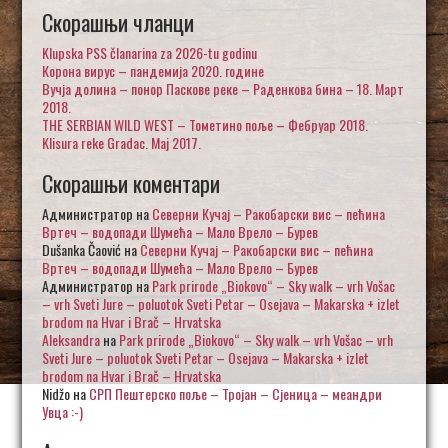
Скорашњи чланци
Klupska PSS članarina za 2026-tu godinu
Корона вирус – пандемија 2020. године
Вучја долина – понор Паскове реке – Раденкова бина – 18. Март
2018.
THE SERBIAN WILD WEST – Тометино поље – Фебруар 2018.
Klisura reke Gradac. Maj 2017.
Скорашњи коментари
Администратор
на
Северни Кучај – Ракобарски вис – пећина
Вртеч – водопади Шумећа – Мало Врело – Бурев
Dušanka Čaović
на
Северни Кучај – Ракобарски вис – пећина
Вртеч – водопади Шумећа – Мало Врело – Бурев
Администратор
на
Park prirode „Biokovo“ – Sky walk – vrh Vošac
– vrh Sveti Jure – poluotok Sveti Petar – Osejava – Makarska + izlet
brodom na Hvar i Brač – Hrvatska
Aleksandra
на
Park prirode „Biokovo“ – Sky walk – vrh Vošac – vrh
Sveti Jure – poluotok Sveti Petar – Osejava – Makarska + izlet
brodom na Hvar i Brač – Hrvatska
Nidžo
на
СРП Пештерско поље – Тројан – Сјеница – меандри
Увца :-)