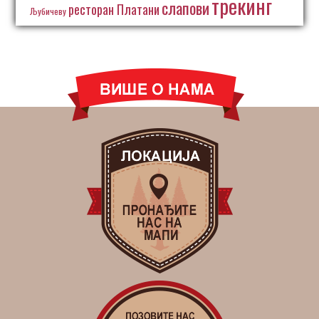
трекинг
слапови
ресторан Платани
Љубичеву