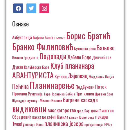
facebook
twitter
instagram
Ознаке
Борис Братић
Азбуковица
Бајина Башта
Богатић
Бранко Филиповић
Ваљево
Буковска река
Водопади
Дебело Брдо
Дивчибаре
Велико Градиште
Клуб планинара
Дунав
Калуђерске Баре
АВАНТУРИСТА
Лајковац
Кучево
Пецка
Мајданпек
Планинарење
Пећина
Поток
Подбукови
Три класа
Прослоп
Румунија
Тара
Торничка Бобија
Црвени брег
бигрене каскаде
аутопут Милош Велики
Шумадија
видиковци
високогорство
домаћинство
град Бор
пекара
Обрадовић
каскаде
кафић Ванила
кањон Црне реке
планинска језера
Tweety
пекара Нана
продавница ЈЕРА у