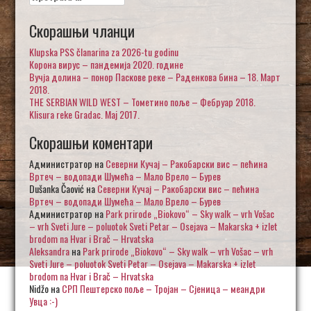
за:
Скорашњи чланци
Klupska PSS članarina za 2026-tu godinu
Корона вирус – пандемија 2020. године
Вучја долина – понор Паскове реке – Раденкова бина – 18. Март
2018.
THE SERBIAN WILD WEST – Тометино поље – Фебруар 2018.
Klisura reke Gradac. Maj 2017.
Скорашњи коментари
Администратор
на
Северни Кучај – Ракобарски вис – пећина
Вртеч – водопади Шумећа – Мало Врело – Бурев
Dušanka Čaović
на
Северни Кучај – Ракобарски вис – пећина
Вртеч – водопади Шумећа – Мало Врело – Бурев
Администратор
на
Park prirode „Biokovo“ – Sky walk – vrh Vošac
– vrh Sveti Jure – poluotok Sveti Petar – Osejava – Makarska + izlet
brodom na Hvar i Brač – Hrvatska
Aleksandra
на
Park prirode „Biokovo“ – Sky walk – vrh Vošac – vrh
Sveti Jure – poluotok Sveti Petar – Osejava – Makarska + izlet
brodom na Hvar i Brač – Hrvatska
Nidžo
на
СРП Пештерско поље – Тројан – Сјеница – меандри
Увца :-)