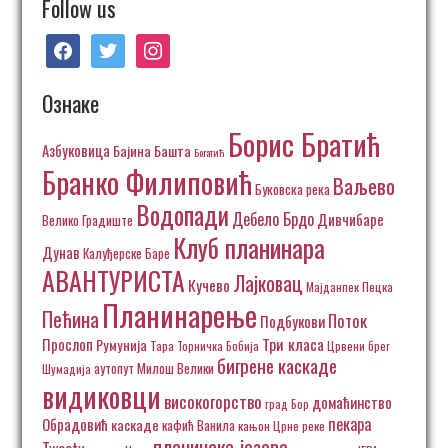
Follow us
facebook
twitter
instagram
Ознаке
Борис Братић
Азбуковица
Бајина Башта
Богатић
Бранко Филиповић
Ваљево
Буковска река
Водопади
Дебело Брдо
Дивчибаре
Велико Градиште
Клуб планинара
Дунав
Калуђерске Баре
АВАНТУРИСТА
Лајковац
Кучево
Пецка
Мајданпек
Планинарење
Пећина
Поток
Подбукови
Три класа
Прослоп
Румунија
Тара
Торничка Бобија
Црвени брег
бигрене каскаде
аутопут Милош Велики
Шумадија
видиковци
високогорство
домаћинство
град Бор
пекара
Обрадовић
каскаде
кафић Ванила
кањон Црне реке
планинска језера