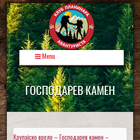
Skip
to
content
Menu
ГОСПОДАРЕВ КАМЕН
Крупајско врело – Господарев камен –