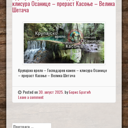
клисура Осанице – прераст Касоње – Велика
Шетача
Крупајско врело – Господарев камен – клисура Осанице
– прераст Касоње – Велика Шетача
Posted on
30. август 2025.
by
Борис Братић
Leave a comment
Претрага