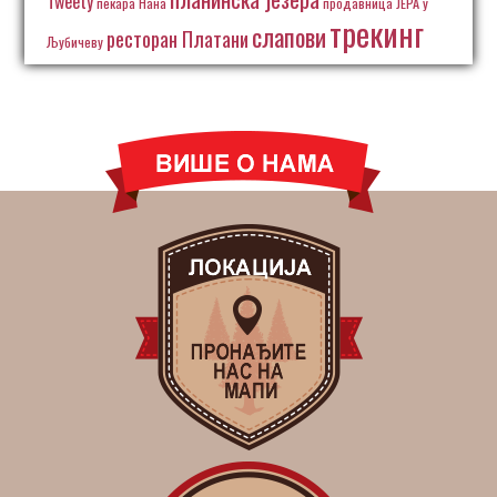
Tweety
пекара Нана
продавница ЈЕРА у
трекинг
слапови
ресторан Платани
Љубичеву