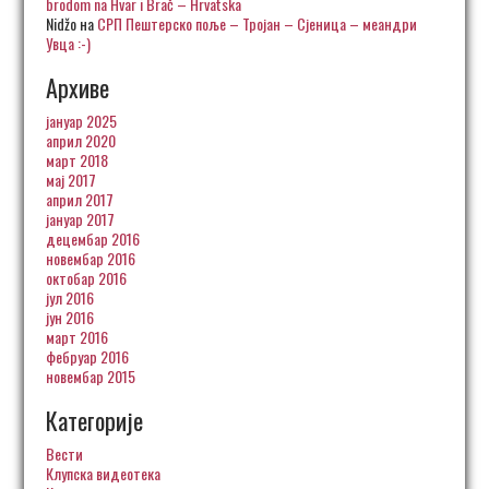
brodom na Hvar i Brač – Hrvatska
Nidžo
на
СРП Пештерско поље – Тројан – Сјеница – меандри
Увца :-)
Архиве
јануар 2025
април 2020
март 2018
мај 2017
април 2017
јануар 2017
децембар 2016
новембар 2016
октобар 2016
јул 2016
јун 2016
март 2016
фебруар 2016
новембар 2015
Категорије
Вести
Клупска видеотека