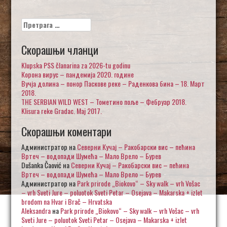
Претрага
за:
Скорашњи чланци
Klupska PSS članarina za 2026-tu godinu
Корона вирус – пандемија 2020. године
Вучја долина – понор Паскове реке – Раденкова бина – 18. Март
2018.
THE SERBIAN WILD WEST – Тометино поље – Фебруар 2018.
Klisura reke Gradac. Maj 2017.
Скорашњи коментари
Администратор
на
Северни Кучај – Ракобарски вис – пећина
Вртеч – водопади Шумећа – Мало Врело – Бурев
Dušanka Čaović
на
Северни Кучај – Ракобарски вис – пећина
Вртеч – водопади Шумећа – Мало Врело – Бурев
Администратор
на
Park prirode „Biokovo“ – Sky walk – vrh Vošac
– vrh Sveti Jure – poluotok Sveti Petar – Osejava – Makarska + izlet
brodom na Hvar i Brač – Hrvatska
Aleksandra
на
Park prirode „Biokovo“ – Sky walk – vrh Vošac – vrh
Sveti Jure – poluotok Sveti Petar – Osejava – Makarska + izlet