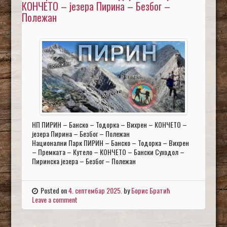
КОНЧЕТО – језера Пирина – Безбог –
Полежан
НП ПИРИН – Банско – Тодорка – Вихрен – КОНЧЕТО –
језера Пирина – Безбог – Полежан
Национални Парк ПИРИН – Банско – Тодорка – Вихрен
– Премката – Кутело – КОНЧЕТО – Бански Суходол –
Пиринска језера – Безбог – Полежан
Posted on
4. септембар 2025.
by
Борис Братић
Leave a comment