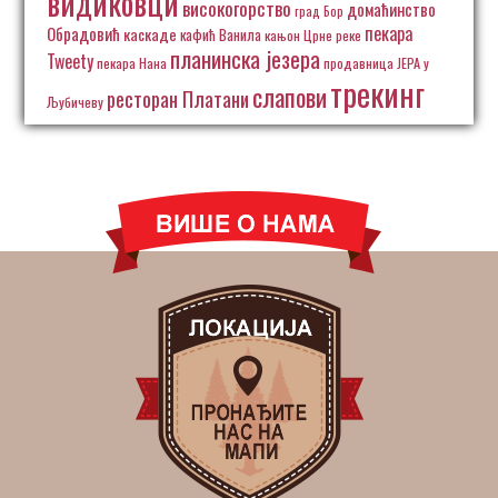
видиковци
високогорство
домаћинство
град Бор
пекара
Обрадовић
каскаде
кафић Ванила
кањон Црне реке
планинска језера
Tweety
пекара Нана
продавница ЈЕРА у
трекинг
слапови
ресторан Платани
Љубичеву