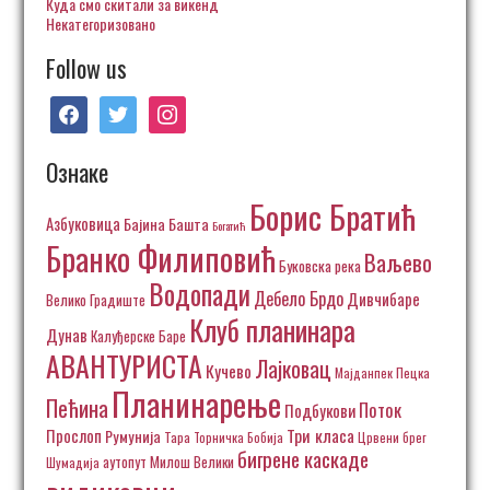
Куда смо скитали за викенд
Некатегоризовано
Follow us
facebook
twitter
instagram
Ознаке
Борис Братић
Азбуковица
Бајина Башта
Богатић
Бранко Филиповић
Ваљево
Буковска река
Водопади
Дебело Брдо
Дивчибаре
Велико Градиште
Клуб планинара
Дунав
Калуђерске Баре
АВАНТУРИСТА
Лајковац
Кучево
Пецка
Мајданпек
Планинарење
Пећина
Поток
Подбукови
Три класа
Прослоп
Румунија
Тара
Торничка Бобија
Црвени брег
бигрене каскаде
аутопут Милош Велики
Шумадија