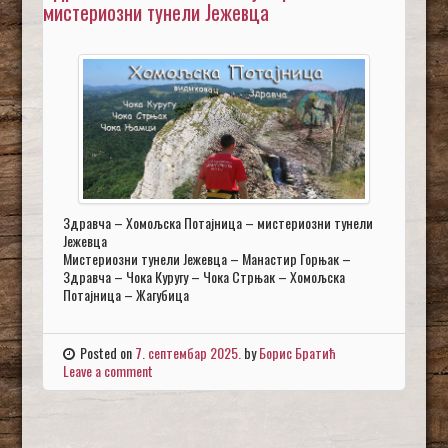
мистериозни тунели Јежевца
Здравча – Хомољска Потајница – мистериозни тунели
Јежевца
Мистериозни тунели Јежевца – Манастир Горњак –
Здравча – Чока Куругу – Чока Стрњак – Хомољска
Потајница – Жагубица
Posted on
7. септембар 2025.
by
Борис Братић
Leave a comment