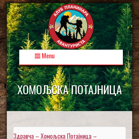
Skip
to
content
Menu
ХОМОЉСКА ПОТАЈНИЦА
Здравча – Хомољска Потајница –