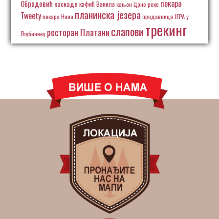
пекара
Обрадовић
каскаде
кафић Ванила
кањон Црне реке
планинска језера
Tweety
пекара Нана
продавница ЈЕРА у
трекинг
слапови
ресторан Платани
Љубичеву