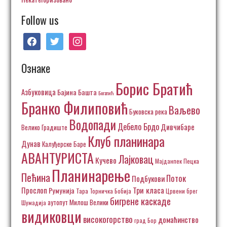
Follow us
facebook
twitter
instagram
Ознаке
Борис Братић
Азбуковица
Бајина Башта
Богатић
Бранко Филиповић
Ваљево
Буковска река
Водопади
Дебело Брдо
Дивчибаре
Велико Градиште
Клуб планинара
Дунав
Калуђерске Баре
АВАНТУРИСТА
Лајковац
Кучево
Пецка
Мајданпек
Планинарење
Пећина
Поток
Подбукови
Три класа
Прослоп
Румунија
Тара
Торничка Бобија
Црвени брег
бигрене каскаде
аутопут Милош Велики
Шумадија
видиковци
високогорство
домаћинство
град Бор