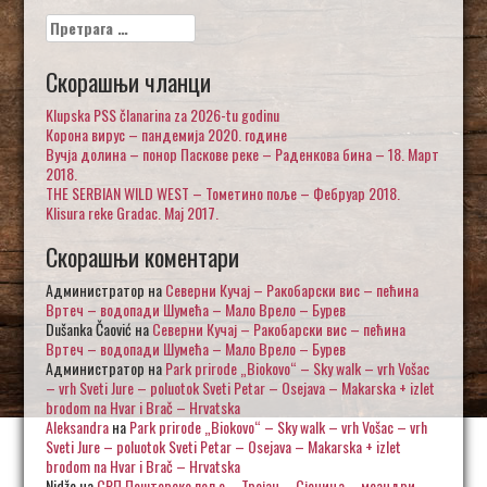
Претрага
за:
Скорашњи чланци
Klupska PSS članarina za 2026-tu godinu
Корона вирус – пандемија 2020. године
Вучја долина – понор Паскове реке – Раденкова бина – 18. Март
2018.
THE SERBIAN WILD WEST – Тометино поље – Фебруар 2018.
Klisura reke Gradac. Maj 2017.
Скорашњи коментари
Администратор
на
Северни Кучај – Ракобарски вис – пећина
Вртеч – водопади Шумећа – Мало Врело – Бурев
Dušanka Čaović
на
Северни Кучај – Ракобарски вис – пећина
Вртеч – водопади Шумећа – Мало Врело – Бурев
Администратор
на
Park prirode „Biokovo“ – Sky walk – vrh Vošac
– vrh Sveti Jure – poluotok Sveti Petar – Osejava – Makarska + izlet
brodom na Hvar i Brač – Hrvatska
Aleksandra
на
Park prirode „Biokovo“ – Sky walk – vrh Vošac – vrh
Sveti Jure – poluotok Sveti Petar – Osejava – Makarska + izlet
brodom na Hvar i Brač – Hrvatska
Nidžo
на
СРП Пештерско поље – Тројан – Сјеница – меандри