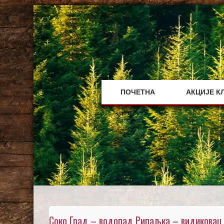
Skip
to
content
ПОЧЕТНА
АКЦИЈЕ К
Соко Град – водопад Рипаљка – видиковац Г