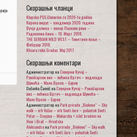
Скорашњи чланци
рија
Klupska PSS članarina za 2026-tu godinu
Корона вирус – пандемија 2020. године
Вучја долина – понор Паскове реке –
Раденкова бина – 18. Март 2018.
THE SERBIAN WILD WEST – Тометино поље –
Фебруар 2018.
Klisura reke Gradac. Maj 2017.
Скорашњи коментари
Администратор
на
Северни Кучај –
Ракобарски вис – пећина Вртеч – водопади
Шумећа – Мало Врело – Бурев
Dušanka Čaović
на
Северни Кучај – Ракобарски
вис – пећина Вртеч – водопади Шумећа –
Мало Врело – Бурев
Администратор
на
Park prirode „Biokovo“ – Sky
walk – vrh Vošac – vrh Sveti Jure – poluotok Sveti
Petar – Osejava – Makarska + izlet brodom na
Hvar i Brač – Hrvatska
Aleksandra
на
Park prirode „Biokovo“ – Sky walk
– vrh Vošac – vrh Sveti Jure – poluotok Sveti