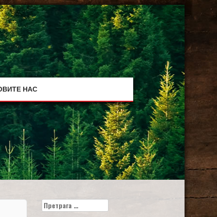
ОВИТЕ НАС
Претрага
за: