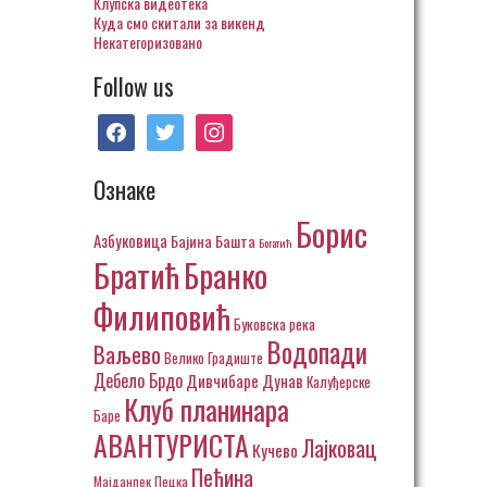
Клупска видеотека
Куда смо скитали за викенд
Некатегоризовано
Follow us
facebook
twitter
instagram
Ознаке
Борис
Азбуковица
Бајина Башта
Богатић
Братић
Бранко
Филиповић
Буковска река
Водопади
Ваљево
Велико Градиште
Дебело Брдо
Дивчибаре
Дунав
Калуђерске
Клуб планинара
Баре
АВАНТУРИСТА
Лајковац
Кучево
Пећина
Пецка
Мајданпек