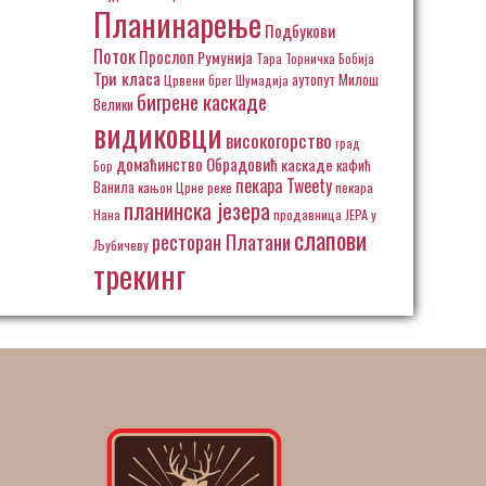
Планинарење
Подбукови
Поток
Прослоп
Румунија
Тара
Торничка Бобија
Три класа
аутопут Милош
Црвени брег
Шумадија
бигрене каскаде
Велики
видиковци
високогорство
град
домаћинство Обрадовић
каскаде
кафић
Бор
пекара Tweety
Ванила
кањон Црне реке
пекара
планинска језера
Нана
продавница ЈЕРА у
слапови
ресторан Платани
Љубичеву
трекинг