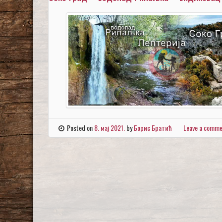
Posted on
8. мај 2021.
by
Борис Братић
Leave a comm