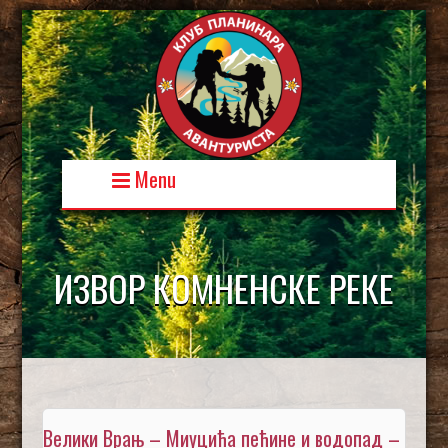
Skip
to
content
Menu
ИЗВОР КОМНЕНСКЕ РЕКЕ
Велики Врањ – Миуцића пећине и водопад –