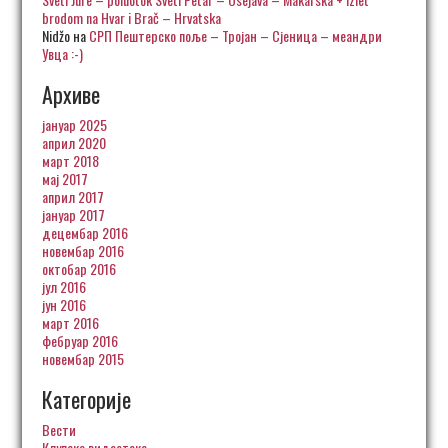
brodom na Hvar i Brač – Hrvatska
Nidžo
на
СРП Пештерско поље – Тројан – Сјеница – меандри
Увца :-)
Архиве
јануар 2025
април 2020
март 2018
мај 2017
април 2017
јануар 2017
децембар 2016
новембар 2016
октобар 2016
јул 2016
јун 2016
март 2016
фебруар 2016
новембар 2015
Категорије
Вести
Клупска видеотека