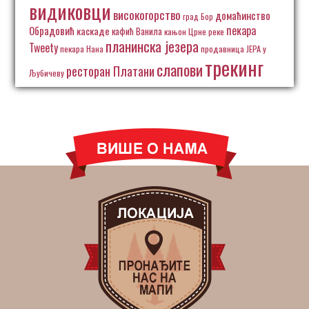
видиковци
високогорство
домаћинство
град Бор
пекара
Обрадовић
каскаде
кафић Ванила
кањон Црне реке
планинска језера
Tweety
пекара Нана
продавница ЈЕРА у
трекинг
слапови
ресторан Платани
Љубичеву