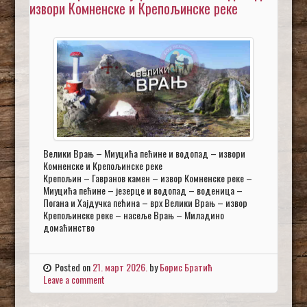
извори Комненске и Крепољинске реке
Велики Врањ – Миуцића пећине и водопад – извори
Комненске и Крепољинске реке
Крепољин – Гавранов камен – извор Комненске реке –
Миуцића пећине – језерце и водопад – воденица –
Погана и Хајдучка пећина – врх Велики Врањ – извор
Крепољинске реке – насеље Врањ – Миладино
домаћинство
Posted on
21. март 2026.
by
Борис Братић
Leave a comment