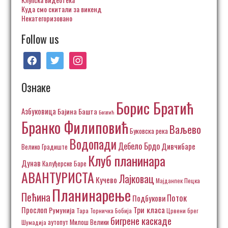
Куда смо скитали за викенд
Некатегоризовано
Follow us
facebook
twitter
instagram
Ознаке
Борис Братић
Азбуковица
Бајина Башта
Богатић
Бранко Филиповић
Ваљево
Буковска река
Водопади
Дебело Брдо
Дивчибаре
Велико Градиште
Клуб планинара
Дунав
Калуђерске Баре
АВАНТУРИСТА
Лајковац
Кучево
Пецка
Мајданпек
Планинарење
Пећина
Поток
Подбукови
Три класа
Прослоп
Румунија
Тара
Торничка Бобија
Црвени брег
бигрене каскаде
аутопут Милош Велики
Шумадија