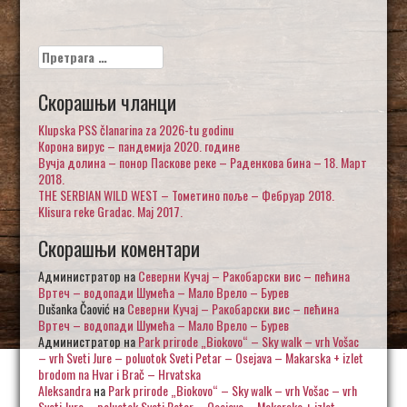
Претрага
за:
Скорашњи чланци
Klupska PSS članarina za 2026-tu godinu
Корона вирус – пандемија 2020. године
Вучја долина – понор Паскове реке – Раденкова бина – 18. Март
2018.
THE SERBIAN WILD WEST – Тометино поље – Фебруар 2018.
Klisura reke Gradac. Maj 2017.
Скорашњи коментари
Администратор
на
Северни Кучај – Ракобарски вис – пећина
Вртеч – водопади Шумећа – Мало Врело – Бурев
Dušanka Čaović
на
Северни Кучај – Ракобарски вис – пећина
Вртеч – водопади Шумећа – Мало Врело – Бурев
Администратор
на
Park prirode „Biokovo“ – Sky walk – vrh Vošac
– vrh Sveti Jure – poluotok Sveti Petar – Osejava – Makarska + izlet
brodom na Hvar i Brač – Hrvatska
Aleksandra
на
Park prirode „Biokovo“ – Sky walk – vrh Vošac – vrh
Sveti Jure – poluotok Sveti Petar – Osejava – Makarska + izlet