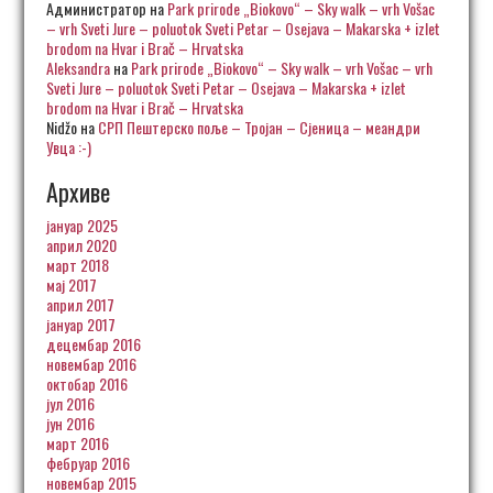
Администратор
на
Park prirode „Biokovo“ – Sky walk – vrh Vošac
– vrh Sveti Jure – poluotok Sveti Petar – Osejava – Makarska + izlet
brodom na Hvar i Brač – Hrvatska
Aleksandra
на
Park prirode „Biokovo“ – Sky walk – vrh Vošac – vrh
Sveti Jure – poluotok Sveti Petar – Osejava – Makarska + izlet
brodom na Hvar i Brač – Hrvatska
Nidžo
на
СРП Пештерско поље – Тројан – Сјеница – меандри
Увца :-)
Архиве
јануар 2025
април 2020
март 2018
мај 2017
април 2017
јануар 2017
децембар 2016
новембар 2016
октобар 2016
јул 2016
јун 2016
март 2016
фебруар 2016
новембар 2015