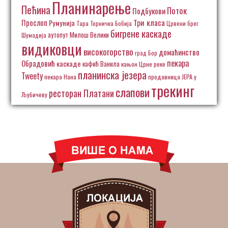
Планинарење
Пећина
Поток
Подбукови
Три класа
Прослоп
Румунија
Тара
Торничка Бобија
Црвени брег
бигрене каскаде
аутопут Милош Велики
Шумадија
видиковци
високогорство
домаћинство
град Бор
пекара
Обрадовић
каскаде
кафић Ванила
кањон Црне реке
планинска језера
Tweety
пекара Нана
продавница ЈЕРА у
трекинг
слапови
ресторан Платани
Љубичеву