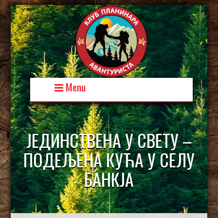
Skip
to
content
Menu
ЈЕДИНСТВЕНА У СВЕТУ –
ПОДЕЉЕНА КУЋА У СЕЛУ
БАНКЈА