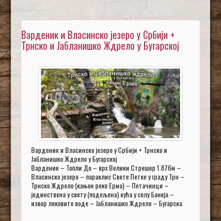
Варденик и Власинско језеро у Србији +
Трнско и Јабланишко Ждрело у Бугарској
Варденик и Власинско језеро у Србији + Трнско и
Јабланишко Ждрело у Бугарској
Варденик – Топли До – врх Велики Стрешер 1.876м –
Власинско језеро – параклис Свете Петке у граду Трн –
Трнско Ждрело (кањон реке Ерма) – Петачинци –
јединствена у свету (подељена) кућа у селу Банкја –
извор лековите воде – Јабланишко Ждрело – Бугарска