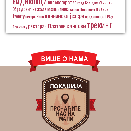
видиковци
високогорство
домаћинство
град Бор
пекара
Обрадовић
каскаде
кафић Ванила
кањон Црне реке
планинска језера
Tweety
пекара Нана
продавница ЈЕРА у
трекинг
слапови
ресторан Платани
Љубичеву