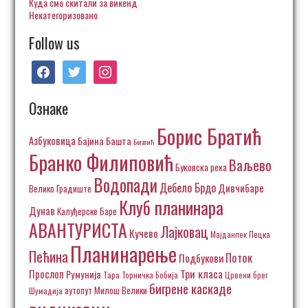
Куда смо скитали за викенд
Некатегоризовано
Follow us
facebook
twitter
instagram
Ознаке
Борис Братић
Азбуковица
Бајина Башта
Богатић
Бранко Филиповић
Ваљево
Буковска река
Водопади
Дебело Брдо
Дивчибаре
Велико Градиште
Клуб планинара
Дунав
Калуђерске Баре
АВАНТУРИСТА
Лајковац
Кучево
Пецка
Мајданпек
Планинарење
Пећина
Поток
Подбукови
Три класа
Прослоп
Румунија
Тара
Торничка Бобија
Црвени брег
бигрене каскаде
аутопут Милош Велики
Шумадија