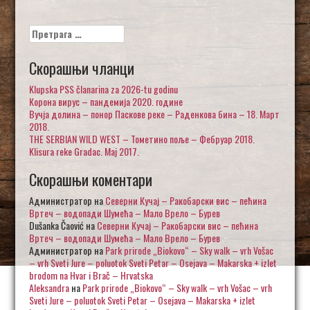
Претрага
за:
Скорашњи чланци
Klupska PSS članarina za 2026-tu godinu
Корона вирус – пандемија 2020. године
Вучја долина – понор Паскове реке – Раденкова бина – 18. Март
2018.
THE SERBIAN WILD WEST – Тометино поље – Фебруар 2018.
Klisura reke Gradac. Maj 2017.
Скорашњи коментари
Администратор
на
Северни Кучај – Ракобарски вис – пећина
Вртеч – водопади Шумећа – Мало Врело – Бурев
Dušanka Čaović
на
Северни Кучај – Ракобарски вис – пећина
Вртеч – водопади Шумећа – Мало Врело – Бурев
Администратор
на
Park prirode „Biokovo“ – Sky walk – vrh Vošac
– vrh Sveti Jure – poluotok Sveti Petar – Osejava – Makarska + izlet
brodom na Hvar i Brač – Hrvatska
Aleksandra
на
Park prirode „Biokovo“ – Sky walk – vrh Vošac – vrh
Sveti Jure – poluotok Sveti Petar – Osejava – Makarska + izlet