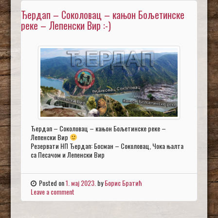
Ђердап – Соколовац – кањон Бољетинске
реке – Лепенски Вир :-)
Ђердап – Соколовац – кањон Бољетинске реке –
Лепенски Вир
Резервати НП Ђердап: Босман – Соколовац, Чока њалта
са Песачом и Лепенски Вир
Posted on
1. мај 2023.
by
Борис Братић
Leave a comment