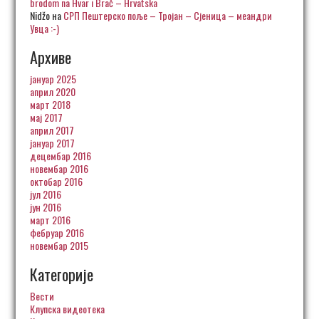
brodom na Hvar i Brač – Hrvatska
Nidžo
на
СРП Пештерско поље – Тројан – Сјеница – меандри
Увца :-)
Архиве
јануар 2025
април 2020
март 2018
мај 2017
април 2017
јануар 2017
децембар 2016
новембар 2016
октобар 2016
јул 2016
јун 2016
март 2016
фебруар 2016
новембар 2015
Категорије
Вести
Клупска видеотека