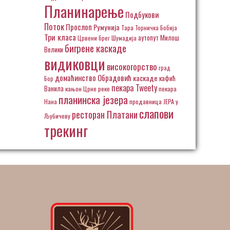
Планинарење
Подбукови
Поток
Прослоп
Румунија
Тара
Торничка Бобија
Три класа
аутопут Милош
Црвени брег
Шумадија
бигрене каскаде
Велики
видиковци
високогорство
град
домаћинство Обрадовић
каскаде
кафић
Бор
пекара Tweety
Ванила
кањон Црне реке
пекара
планинска језера
Нана
продавница ЈЕРА у
слапови
ресторан Платани
Љубичеву
трекинг