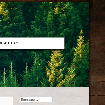
ОВИТЕ НАС
Претрага
за: