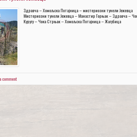
Здравча – Хомољска Потајница – мистериозни тунели Јежевца
Мистериозни тунели Јежевца – Манастир Горњак – Здравча – Чо
Куругу – Чока Стрњак – Хомољска Потајница – Жагубица
 a comment