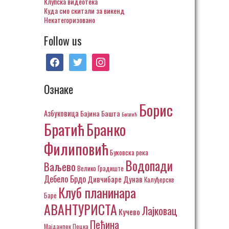
Клупска видеотека
Куда смо скитали за викенд
Некатегоризовано
Follow us
facebook
twitter
instagram
Ознаке
Борис
Азбуковица
Бајина Башта
Богатић
Братић
Бранко
Филиповић
Буковска река
Водопади
Ваљево
Велико Градиште
Дебело Брдо
Дивчибаре
Дунав
Калуђерске
Клуб планинара
Баре
АВАНТУРИСТА
Лајковац
Кучево
Пећина
Пецка
Мајданпек