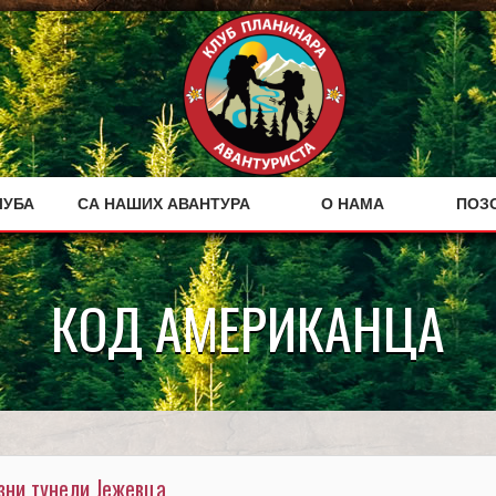
ЛУБА
СА НАШИХ АВАНТУРА
О НАМА
ПОЗ
КОД АМЕРИКАНЦА
зни тунели Јежевца