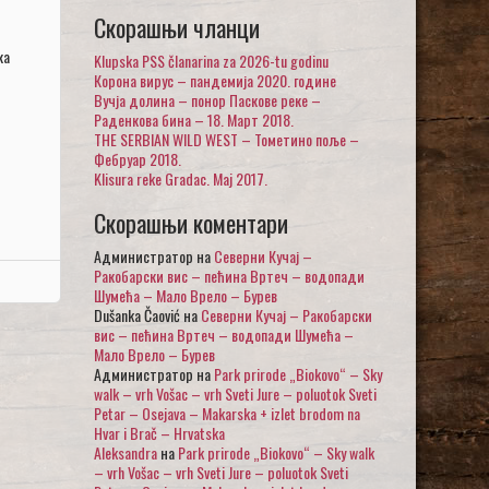
Скорашњи чланци
ка
Klupska PSS članarina za 2026-tu godinu
Корона вирус – пандемија 2020. године
Вучја долина – понор Паскове реке –
Раденкова бина – 18. Март 2018.
THE SERBIAN WILD WEST – Тометино поље –
Фебруар 2018.
Klisura reke Gradac. Maj 2017.
Скорашњи коментари
Администратор
на
Северни Кучај –
Ракобарски вис – пећина Вртеч – водопади
Шумећа – Мало Врело – Бурев
Dušanka Čaović
на
Северни Кучај – Ракобарски
вис – пећина Вртеч – водопади Шумећа –
Мало Врело – Бурев
Администратор
на
Park prirode „Biokovo“ – Sky
walk – vrh Vošac – vrh Sveti Jure – poluotok Sveti
Petar – Osejava – Makarska + izlet brodom na
Hvar i Brač – Hrvatska
Aleksandra
на
Park prirode „Biokovo“ – Sky walk
– vrh Vošac – vrh Sveti Jure – poluotok Sveti