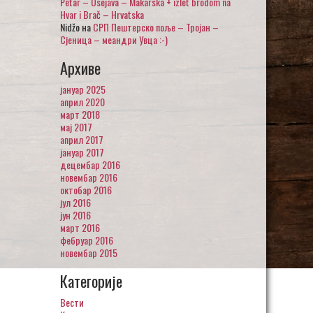
Petar – Osejava – Makarska + izlet brodom na
Hvar i Brač – Hrvatska
Nidžo
на
СРП Пештерско поље – Тројан –
Сјеница – меандри Увца :-)
Архиве
јануар 2025
април 2020
март 2018
мај 2017
април 2017
јануар 2017
децембар 2016
новембар 2016
октобар 2016
јул 2016
јун 2016
март 2016
фебруар 2016
новембар 2015
Категорије
Вести