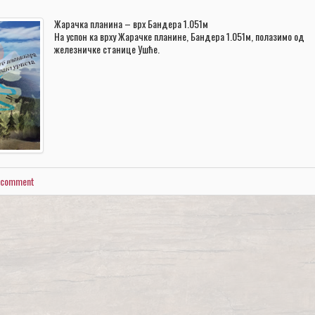
Жарачка планина – врх Бандера 1.051м
На успон ка врху Жарачке планине, Бандера 1.051м, полазимо од
железничке станице Ушће.
a comment