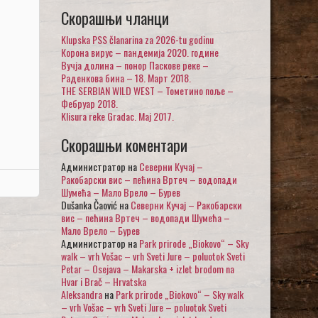
Скорашњи чланци
Klupska PSS članarina za 2026-tu godinu
Корона вирус – пандемија 2020. године
Вучја долина – понор Паскове реке –
Раденкова бина – 18. Март 2018.
THE SERBIAN WILD WEST – Тометино поље –
Фебруар 2018.
Klisura reke Gradac. Maj 2017.
Скорашњи коментари
Администратор
на
Северни Кучај –
Ракобарски вис – пећина Вртеч – водопади
Шумећа – Мало Врело – Бурев
Dušanka Čaović
на
Северни Кучај – Ракобарски
вис – пећина Вртеч – водопади Шумећа –
Мало Врело – Бурев
Администратор
на
Park prirode „Biokovo“ – Sky
walk – vrh Vošac – vrh Sveti Jure – poluotok Sveti
Petar – Osejava – Makarska + izlet brodom na
Hvar i Brač – Hrvatska
Aleksandra
на
Park prirode „Biokovo“ – Sky walk
– vrh Vošac – vrh Sveti Jure – poluotok Sveti