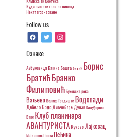
Клупска видеотека
Куда смо скитали за викенд
Некатегоризовано
Follow us
facebook
twitter
instagram
Ознаке
Борис
Азбуковица
Бајина Башта
Богатић
Братић
Бранко
Филиповић
Буковска река
Водопади
Ваљево
Велико Градиште
Дебело Брдо
Дивчибаре
Дунав
Калуђерске
Клуб планинара
Баре
АВАНТУРИСТА
Лајковац
Кучево
Пећина
Пецка
Мајданпек