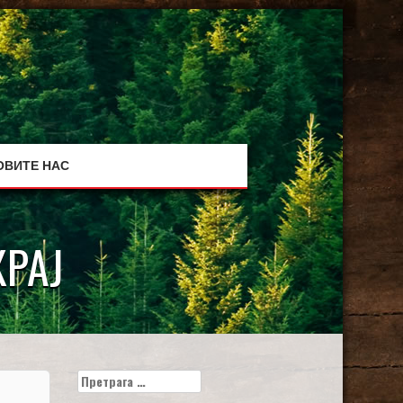
ОВИТЕ НАС
КРАЈ
Претрага
за: