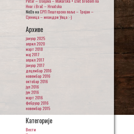
Petar – Osejava – Makarska + izlet brodom na
Hvar i Brač – Hrvatska
Nidžo
на
СРП Пештерско поље – Тројан –
Сјеница – меандри Увца :-)
Архиве
јануар 2025
април 2020
март 2018
мај 2017
април 2017
јануар 2017
децембар 2016
новембар 2016
октобар 2016
јул 2016
јун 2016
март 2016
фебруар 2016
новембар 2015
Категорије
Вести