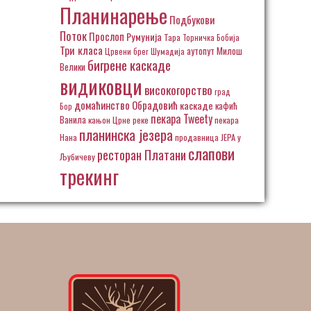
Планинарење
Подбукови
Поток
Прослоп
Румунија
Тара
Торничка Бобија
Три класа
аутопут Милош
Црвени брег
Шумадија
бигрене каскаде
Велики
видиковци
високогорство
град
домаћинство Обрадовић
каскаде
кафић
Бор
пекара Tweety
Ванила
кањон Црне реке
пекара
планинска језера
Нана
продавница ЈЕРА у
слапови
ресторан Платани
Љубичеву
трекинг